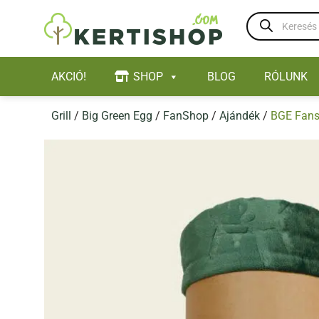
Skip
Products
to
search
content
AKCIÓ!
SHOP
BLOG
RÓLUNK
Grill
/
Big Green Egg
/
FanShop
/
Ajándék
/
BGE Fans