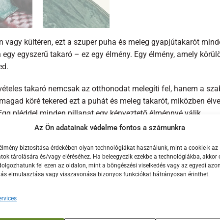
en vagy kültéren, ezt a szuper puha és meleg gyapjútakarót min
egy egyszerű takaró – ez egy élmény. Egy élmény, amely körülöl
ed.
ivételes takaró nemcsak az otthonodat melegíti fel, hanem a sza
magad köré tekered ezt a puhát és meleg takarót, miközben élvez
Egg pléddel minden pillanat egy kényeztető élménnyé válik.
Az Ön adatainak védelme fontos a számunkra
edi Big Green Egg minta teszi ezt a takarót különlegessé és me
át emeli ki, hanem egyfajta exkluzivitást is kölcsönöz neki. Nem
élmény biztosítása érdekében olyan technológiákat használunk, mint a cookie-k az
ok tárolására és/vagy eléréséhez. Ha beleegyezik ezekbe a technológiákba, akkor 
ese lehetsz ennek a kivételes élménynek.
olgozhatunk fel ezen az oldalon, mint a böngészési viselkedés vagy az egyedi azon
lás elmulasztása vagy visszavonása bizonyos funkciókat hátrányosan érinthet.
Green Egg pléd gondosan tervezett és kivitelezett, hogy hosszú
, így könnyen karbantartható, és mindig friss és tiszta marad.
rvices
szó benti vagy kültéri életről, a Big Green Egg pléd mindig a ké