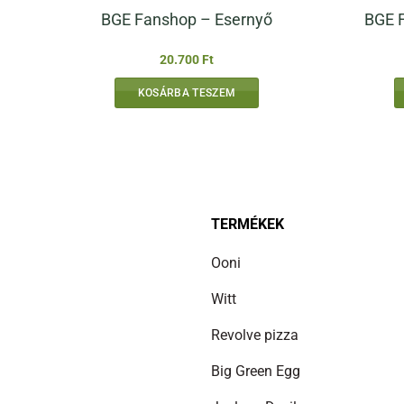
BGE F
BGE Fanshop – Esernyő
20.700
Ft
KOSÁRBA TESZEM
TERMÉKEK
Ooni
Witt
Revolve pizza
Big Green Egg