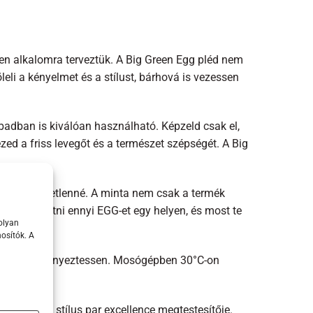
den alkalomra terveztük. A Big Green Egg pléd nem
eli a kényelmet és a stílust, bárhová is vezessen
badban is kiválóan használható. Képzeld csak el,
ed a friss levegőt és a természet szépségét. A Big
gismételhetetlenné. A minta nem csak a termék
 gyakran látni ennyi EGG-et egy helyen, és most te
olyan
osítók. A
 éveken át kényeztessen. Mosógépben 30°C-on
nyelem és a stílus par excellence megtestesítője.