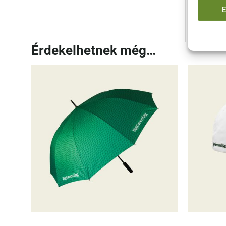
Vedd m
Érdekelhetnek még…