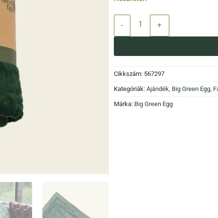
BGE Fanshop - Big Green Egg plé
Cikkszám:
567297
Kategóriák:
Ajándék
,
Big Green Egg
,
F
Márka:
Big Green Egg