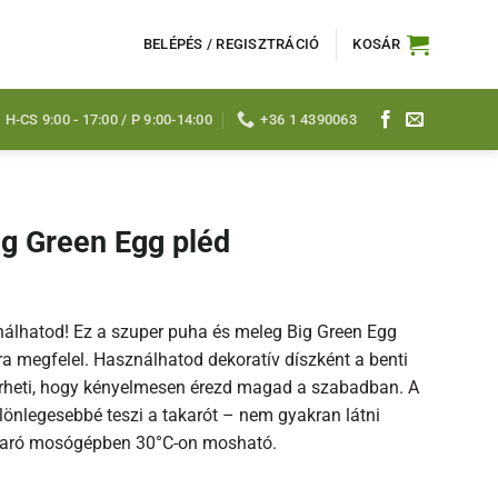
BELÉPÉS / REGISZTRÁCIÓ
KOSÁR
H-CS 9:00 - 17:00 / P 9:00-14:00
+36 1 4390063
g Green Egg pléd
ználhatod! Ez a szuper puha és meleg Big Green Egg
 megfelel. Használhatod dekoratív díszként a benti
erheti, hogy kényelmesen érezd magad a szabadban. A
önlegesebbé teszi a takarót – nem gyakran látni
akaró mosógépben 30°C-on mosható.