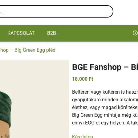
KAPCSOLAT
B2B
hop – Big Green Egg pléd
BGE Fanshop – Bi
18.000
Ft
Beltéren vagy kültéren is has
gyapjútakaró minden alkalomra
élethez, vagy magad köré tek
Big Green Egg mintája még kül
ennyi EGG-et egy helyen. A t
Készleten