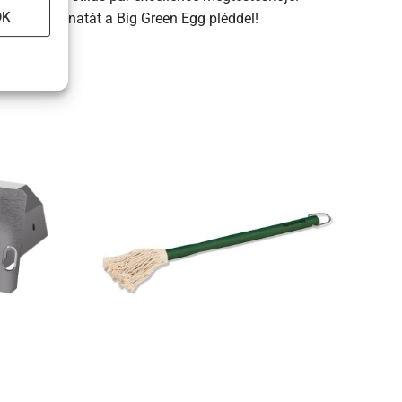
OK
nden pillanatát a Big Green Egg pléddel!