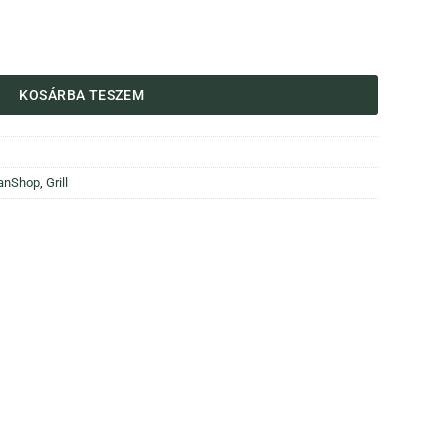
d mennyiség
KOSÁRBA TESZEM
anShop
,
Grill