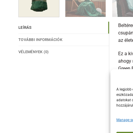
Beltér
LEÍRÁS
csupán 
TOVÁBBI INFORMÁCIÓK
az élet
VÉLEMÉNYEK (0)
Ez a k
ahogy 
Green 
Az egy
dizájnj
A legjobb 
eszközadat
is rész
adatokat d
hozzájáru
A Big 
mosható
Manage se
Legyen 