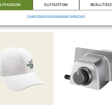
ELFOGADOM
ELUTASÍTOM
BEÁLLÍTÁS
agad köré a kifinomultság és a minőség burkolóját, és élvezd mi
Cookie Szabályzat
Adatkezelési tájékoztató