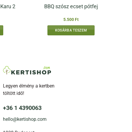
 Karu 2
BBQ szósz ecset pótfej
5.500
Ft
KOSÁRBA TESZEM
Legyen élmény a kertben
töltött idő!
+36 1 4390063
hello@kertishop.com