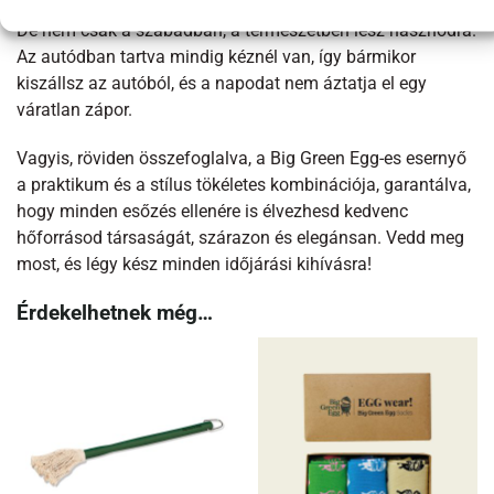
De nem csak a szabadban, a természetben lesz hasznodra.
Az autódban tartva mindig kéznél van, így bármikor
kiszállsz az autóból, és a napodat nem áztatja el egy
váratlan zápor.
Vagyis, röviden összefoglalva, a Big Green Egg-es esernyő
a praktikum és a stílus tökéletes kombinációja, garantálva,
hogy minden esőzés ellenére is élvezhesd kedvenc
hőforrásod társaságát, szárazon és elegánsan. Vedd meg
most, és légy kész minden időjárási kihívásra!
Érdekelhetnek még…