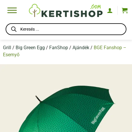
Skip
to
content
Products
search
Grill
/
Big Green Egg
/
FanShop
/
Ajándék
/
BGE Fanshop –
Esernyő