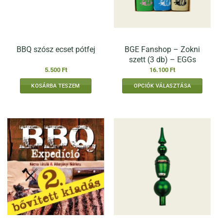
BGE Fanshop – Zokni
BBQ szósz ecset pótfej
szett (3 db) – EGGs
5.500
Ft
16.100
Ft
KOSÁRBA TESZEM
OPCIÓK VÁLASZTÁSA
Ennek
a
terméknek
több
variációja
van.
A
változatok
a
termékoldalon
választhatók
ki