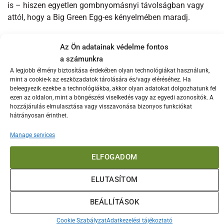
is – hiszen egyetlen gombnyomásnyi távolságban vagy
attól, hogy a Big Green Egg-es kényelmében maradj.
Ez a zöld szépség nem csak a szépségét mutatja be,
Az Ön adatainak védelme fontos
hanem a funkcionalitásban is kiemelkedik. Tíz erős
a számunkra
pálcájának köszönhetően, ez az esernyő szélálló is, tehát
A legjobb élmény biztosítása érdekében olyan technológiákat használunk,
nem kell aggódnod, hogy egy váratlan szellő megrongálja.
mint a cookie-k az eszközadatok tárolására és/vagy eléréséhez. Ha
beleegyezik ezekbe a technológiákba, akkor olyan adatokat dolgozhatunk fel
A Big Green Egg-es esernyő nem csak a kertben, a teraszon
ezen az oldalon, mint a böngészési viselkedés vagy az egyedi azonosítók. A
hozzájárulás elmulasztása vagy visszavonása bizonyos funkciókat
vagy a pikniknél jön jól, hanem ideális társ
hátrányosan érinthet.
kutyasétáltatásnál is. A kisállatokat szeretjük, de azt is
tudjuk, hogy az eső néha mindannyiunkat meglephet. Ezen
Manage services
esernyővel minden sétánk szárazon és kellemesen fog
ELFOGADOM
telni.
ELUTASÍTOM
A praktikum tehát megvan, de a dizájn sem maradhat el. A
Big Green Egg logóval ellátott esernyő szemet
BEÁLLÍTÁSOK
gyönyörködtető zöld színével és minőségi anyagával
biztosan mindenkit lenyűgöz.
Cookie Szabályzat
Adatkezelési tájékoztató