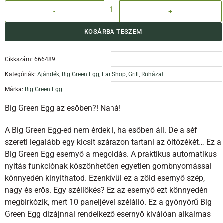
BGE Fanshop - Esernyő mennyiség
KOSÁRBA TESZEM
Cikkszám:
666489
Kategóriák:
Ajándék
,
Big Green Egg
,
FanShop
,
Grill
,
Ruházat
Márka:
Big Green Egg
Big Green Egg az esőben?! Naná!
A Big Green Egg-ed nem érdekli, ha esőben áll. De a séf
szereti legalább egy kicsit szárazon tartani az öltözékét… Ez a
Big Green Egg esernyő a megoldás. A praktikus automatikus
nyitás funkciónak köszönhetően egyetlen gombnyomással
könnyedén kinyithatod. Ezenkívül ez a zöld esernyő szép,
nagy és erős. Egy széllökés? Ez az esernyő ezt könnyedén
megbirkózik, mert 10 paneljével szélálló. Ez a gyönyörű Big
Green Egg dizájnnal rendelkező esernyő kiválóan alkalmas