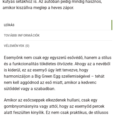
kutyás sétákhoz is. Az autóban pedig mindig hasznos,
amikor kiszállva meglep a heves zápor.
LEÍRÁS
TOVÁBBI INFORMÁCIÓK
VÉLEMÉNYEK (0)
Esernyőnk nem csak egy egyszerű esővédő, hanem a stílus
és a funkcionalitás tökéletes ötvözete. Ahogy az a nevéből
is kiderül, ez az esernyő úgy lett tervezve, hogy
harmonizáljon a Big Green Egg szellemiségével – tehát
nem kell aggódnod az eső miatt, amikor a kedvenc
sütőddel vagy a szabadban.
Amikor az esőcseppek elkezdenek hullani, csak egy
gombnyomásnyira vagy attól, hogy az esernyőd percek
alatt feszülten kinyílik. Ez nem csak praktikus, de stílusos