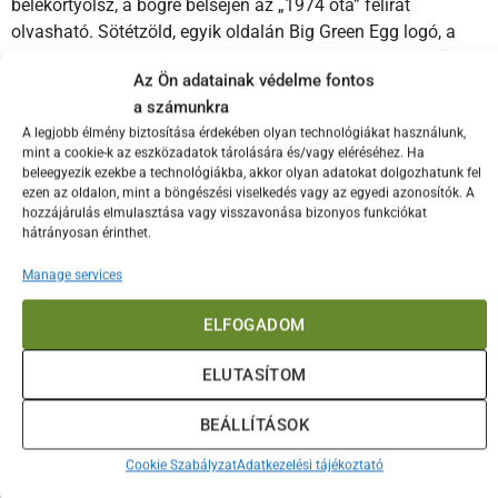
belekortyolsz, a bögre belsején az „1974 óta” felirat
olvasható. Sötétzöld, egyik oldalán Big Green Egg logó, a
másik oldalán pedig az EGG felirat látható. Ez a könnyű Big
Az Ön adatainak védelme fontos
Green Egg bögre nélkülözhetetlen kültéri konyhádhoz és
a számunkra
tökéletes piknikhez, kempingezéshez, csónakázáshoz vagy
A legjobb élmény biztosítása érdekében olyan technológiákat használunk,
túrafelszerelés mellé.
mint a cookie-k az eszközadatok tárolására és/vagy eléréséhez. Ha
beleegyezik ezekbe a technológiákba, akkor olyan adatokat dolgozhatunk fel
ezen az oldalon, mint a böngészési viselkedés vagy az egyedi azonosítók. A
hozzájárulás elmulasztása vagy visszavonása bizonyos funkciókat
TOVÁBBI INFORMÁCIÓK
hátrányosan érinthet.
VÉLEMÉNYEK (0)
Manage services
TÖMEG
1 kg
ELFOGADOM
Érdekelhetnek még…
ELUTASÍTOM
BEÁLLÍTÁSOK
Cookie Szabályzat
Adatkezelési tájékoztató