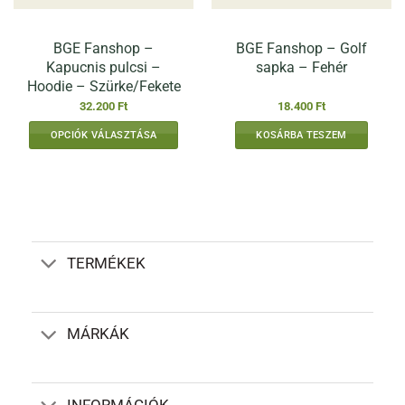
BGE Fanshop –
BGE Fanshop – Golf
Kapucnis pulcsi –
sapka – Fehér
Hoodie – Szürke/Fekete
32.200
Ft
18.400
Ft
OPCIÓK VÁLASZTÁSA
KOSÁRBA TESZEM
Ennek
a
terméknek
több
variációja
van.
TERMÉKEK
A
változatok
a
termékoldalon
MÁRKÁK
választhatók
ki
INFORMÁCIÓK