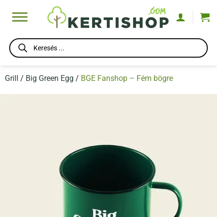
Skip
to
content
Products
search
Grill
/
Big Green Egg
/
BGE Fanshop – Fém bögre