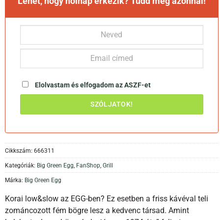
Lehet, hogy holnap érkezik? Tudd meg azonnal!
Elolvastam és elfogadom az
ASZF-et
Cikkszám:
666311
Kategóriák:
Big Green Egg
,
FanShop
,
Grill
Márka:
Big Green Egg
Korai low&slow az EGG-ben? Ez esetben a friss kávéval teli
zománcozott fém bögre lesz a kedvenc társad. Amint