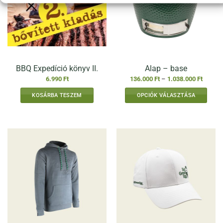
BBQ Expedíció könyv II.
Alap – base
Ártarto
6.990
Ft
136.000
Ft
–
1.038.000
Ft
136.000
-
KOSÁRBA TESZEM
OPCIÓK VÁLASZTÁSA
1.038.0
Ennek
a
terméknek
több
variációja
van.
A
változatok
a
termékoldalon
választhatók
ki