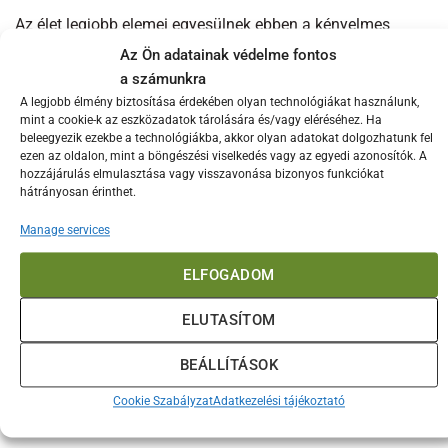
Az élet legjobb elemei egyesülnek ebben a kényelmes
szabású női kapucnis pulcsiban. Tökéletes, ha szeretnél
Az Ön adatainak védelme fontos
csemegét készíteni a Big Green Egg-en amikor kint hideg
a számunkra
van, de akkor is, ha egy lusta vasárnap a kanapén vagy
A legjobb élmény biztosítása érdekében olyan technológiákat használunk,
kerékpározás közben az edzőterembe mész. Ez a
mint a cookie-k az eszközadatok tárolására és/vagy eléréséhez. Ha
beleegyezik ezekbe a technológiákba, akkor olyan adatokat dolgozhatunk fel
hangulatos, mentazöld kapucnis pulóver elülső részén
ezen az oldalon, mint a böngészési viselkedés vagy az egyedi azonosítók. A
hasított zsebbel mindig jól mutat majd rajtad!
hozzájárulás elmulasztása vagy visszavonása bizonyos funkciókat
hátrányosan érinthet.
Érdekelhetnek még…
Manage services
ELFOGADOM
ELUTASÍTOM
BEÁLLÍTÁSOK
Cookie Szabályzat
Adatkezelési tájékoztató