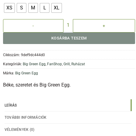
XS
S
M
L
XL
BGE Fanshop - Kapucnis pulcsi - Hoodie - Okker/Terra mennyiség
KOSÁRBA TESZEM
Cikkszám:
9def9dc444d0
Kategóriák:
Big Green Egg
,
FanShop
,
Grill
,
Ruházat
Márka:
Big Green Egg
Béke, szeretet és Big Green Egg.
LEÍRÁS
TOVÁBBI INFORMÁCIÓK
VÉLEMÉNYEK (0)