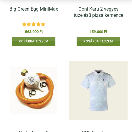
Ooni Karu 2 vegyes
Big Green Egg MiniMax
tüzelésű pizza kemence
Értékelés:
5
563.000
Ft
159.000
Ft
/ 5
KOSÁRBA TESZEM
KOSÁRBA TESZEM