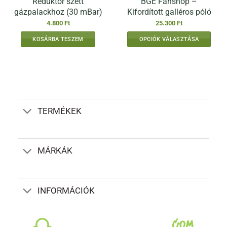
Reduktor szett
BGE Fanshop –
gázpalackhoz (30 mBar)
Kifordított galléros póló
4.800
Ft
25.300
Ft
KOSÁRBA TESZEM
OPCIÓK VÁLASZTÁSA
Ennek
a
terméknek
több
variációja
van.
TERMÉKEK
A
változatok
a
termékoldalon
MÁRKÁK
választhatók
ki
INFORMÁCIÓK