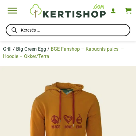
Skip
to
content
Products
search
Grill
/
Big Green Egg
/
BGE Fanshop – Kapucnis pulcsi –
Hoodie – Okker/Terra