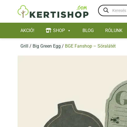
Skip
Products
to
search
content
AKCIÓ!
SHOP
BLOG
RÓLUNK
Grill
/
Big Green Egg
/
BGE Fanshop – Söralátét