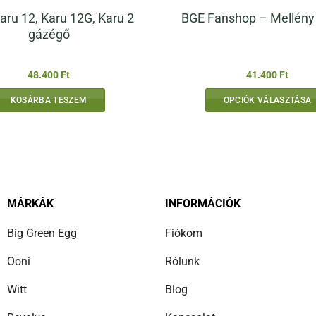
aru 12, Karu 12G, Karu 2
BGE Fanshop – Mellény
gázégő
48.400
Ft
41.400
Ft
KOSÁRBA TESZEM
OPCIÓK VÁLASZTÁSA
Ennek
a
terméknek
több
variációja
van.
MÁRKÁK
INFORMÁCIÓK
A
Big Green Egg
Fiókom
változatok
a
Ooni
Rólunk
termékolda
választhat
Witt
Blog
ki