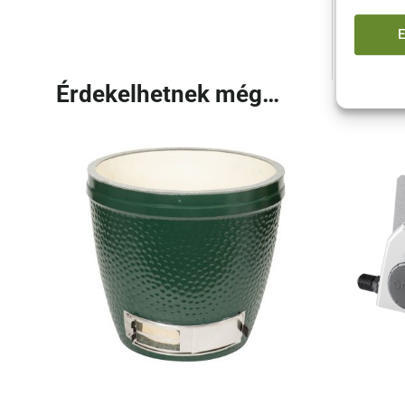
meg az 
Érdekelhetnek még…