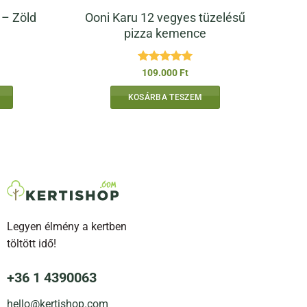
Ooni Karu 12 vegyes tüzelésű
 – Zöld
pizza kemence
Értékelés:
5
109.000
Ft
/ 5
KOSÁRBA TESZEM
Legyen élmény a kertben
töltött idő!
lon
ók
+36 1 4390063
hello@kertishop.com