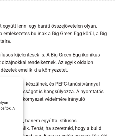
együtt lenni egy baráti összejövetelen olyan,
bb emlékezetes bulinak a Big Green Egg körül, a Big
talra.
lusos kijelentések is. A Big Green Egg ikonikus
t dizájnokkal rendelkeznek. Az egyik oldalon
dézetek emelik ki a környezetet.
lapanyagból készülnek, és PEFC-tanúsítvánnyal
yezettudatosságot is hangsúlyozza. A nyomtatás
yes alátét a környezet védelmére irányuló
olyan
osítók. A
s védelmet, hanem egyúttal stílusos
lkedővé válik. Tehát, ha szeretnéd, hogy a bulid
amire szükséged van. Ezen az estén ne csak főz, éld