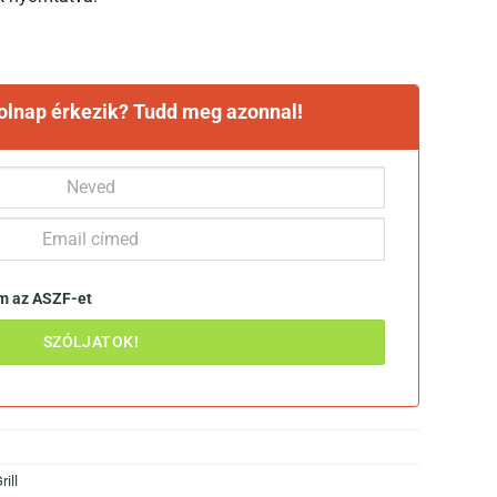
holnap érkezik? Tudd meg azonnal!
om az
ASZF-et
rill