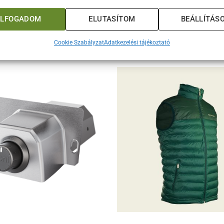
élet legjobb pillanatait a Big Green Egg körül!
ELFOGADOM
ELUTASÍTOM
BEÁLLÍTÁS
Cookie Szabályzat
Adatkezelési tájékoztató