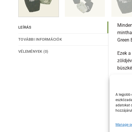
Mindenk
LEÍRÁS
mintha 
TOVÁBBI INFORMÁCIÓK
Green E
VÉLEMÉNYEK (0)
Ezek a 
zöldjév
büszkén
De ez 
rendel
A legjobb 
pedig k
eszközadat
elkötel
adatokat d
hozzájáru
Ezek a
kiegész
Manage se
felejth