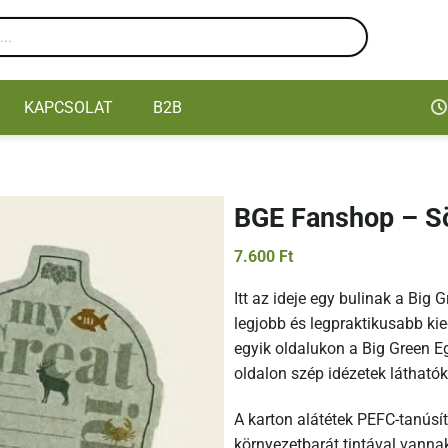
KAPCSOLAT
B2B
BGE Fanshop – Sö
7.600
Ft
Itt az ideje egy bulinak a Big
legjobb és legpraktikusabb ki
egyik oldalukon a Big Green Eg
oldalon szép idézetek láthat
A karton alátétek PEFC-tanúsít
környezetbarát tintával vanna