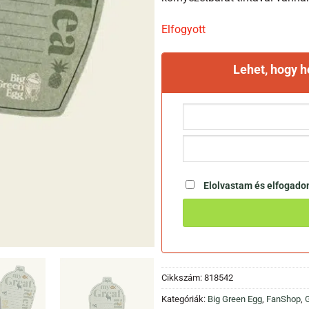
Elfogyott
Lehet, hogy 
Elolvastam és elfogad
Cikkszám:
818542
Kategóriák:
Big Green Egg
,
FanShop
,
G