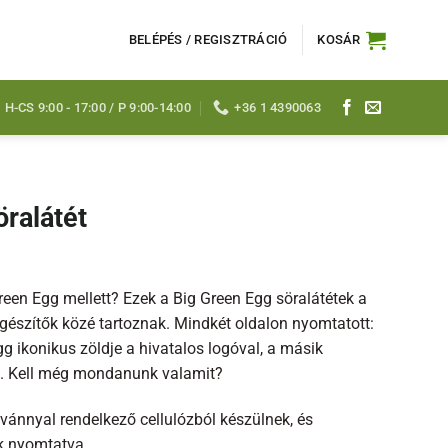
BELÉPÉS / REGISZTRÁCIÓ
KOSÁR
H-CS 9:00 - 17:00 / P 9:00-14:00
+36 1 4390063
ralátét
 Green Egg mellett? Ezek a Big Green Egg söralátétek a
egészítők közé tartoznak. Mindkét oldalon nyomtatott:
g ikonikus zöldje a hivatalos logóval, a másik
ók. Kell még mondanunk valamit?
vánnyal rendelkező cellulózból készülnek, és
k nyomtatva.