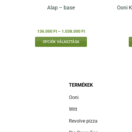
Ooni K
Alap – base
Ártartomány:
136.000
Ft
–
1.038.000
Ft
136.000 Ft
-
OPCIÓK VÁLASZTÁSA
1.038.000 Ft
Ennek
a
terméknek
több
variációja
van.
TERMÉKEK
A
Ooni
változatok
a
Witt
termékoldalon
választhatók
Revolve pizza
ki