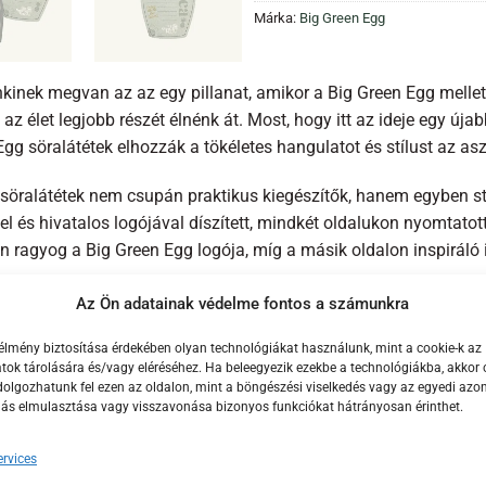
Márka:
Big Green Egg
inek megvan az az egy pillanat, amikor a Big Green Egg mellett 
az élet legjobb részét élnénk át. Most, hogy itt az ideje egy úja
gg söralátétek elhozzák a tökéletes hangulatot és stílust az asz
söralátétek nem csupán praktikus kiegészítők, hanem egyben stí
el és hivatalos logójával díszített, mindkét oldalukon nyomtatot
 ragyog a Big Green Egg logója, míg a másik oldalon inspiráló i
még nem minden! A Big Green Egg söralátétek környezetbarát a
Az Ön adatainak védelme fontos a számunkra
kező cellulózból állnak. Ez nemcsak a minőséget, hanem a körn
élmény biztosítása érdekében olyan technológiákat használunk, mint a cookie-k az
örnyezetbarát tintával történik, ami azt jelenti, hogy minden eg
ok tárolására és/vagy eléréséhez. Ha beleegyezik ezekbe a technológiákba, akkor 
ezettséget tükröz.
olgozhatunk fel ezen az oldalon, mint a böngészési viselkedés vagy az egyedi azon
lás elmulasztása vagy visszavonása bizonyos funkciókat hátrányosan érinthet.
 söralátétek nem csak a poharak és üvegek alá kínálnak tökélete
ítőként is szolgálnak, amelyekkel az asztalod garantáltan kieme
rvices
etetlenné váljon, a Big Green Egg söralátétek mindazt nyújtják, 