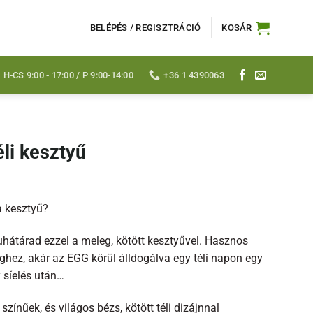
BELÉPÉS / REGISZTRÁCIÓ
KOSÁR
H-CS 9:00 - 17:00 / P 9:00-14:00
+36 1 4390063
li kesztyű
a kesztyű?
 ruhátárad ezzel a meleg, kötött kesztyűvel. Hasznos
hez, akár az EGG körül álldogálva egy téli napon egy
y síelés után…
zínűek, és világos bézs, kötött téli dizájnnal