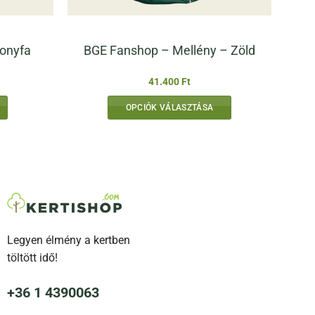
onyfa
BGE Fanshop – Mellény – Zöld
41.400
Ft
OPCIÓK VÁLASZTÁSA
Ennek
a
terméknek
több
variációja
van.
A
Legyen élmény a kertben
változatok
a
töltött idő!
termékoldalon
választhatók
+36 1 4390063
ki