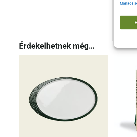
Manage se
egy egy
nedvess
kesztyű
Érdekelhetnek még…