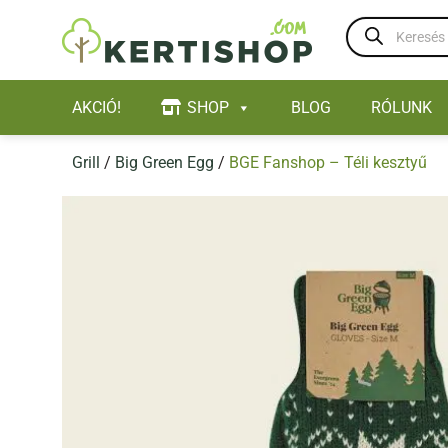
Skip
Products
to
search
content
AKCIÓ!
SHOP
BLOG
RÓLUNK
Grill
/
Big Green Egg
/
BGE Fanshop – Téli kesztyű