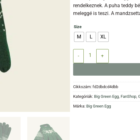
rendelkeznek. A puha teddy b
meleggé is teszi. A mandzsett
Size
M
L
XL
BGE Fanshop - Téli kesztyű menn
Cikkszám:
fd2dbdcd4dbb
Kategóriák:
Big Green Egg
,
FanShop
,
G
Márka:
Big Green Egg