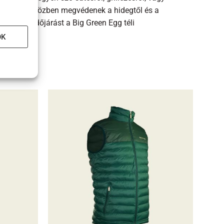
a stílust, miközben megvédenek a hidegtől és a
é a téli időjárást a Big Green Egg téli
OK