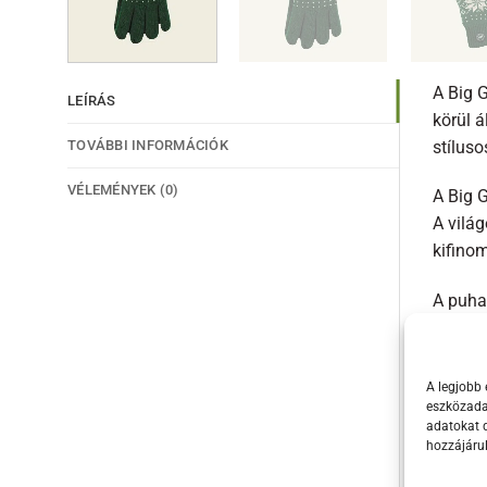
A Big 
LEÍRÁS
körül á
TOVÁBBI INFORMÁCIÓK
stíluso
VÉLEMÉNYEK (0)
A Big G
A világ
kifino
A puha
időben.
strapa
A legjobb 
A mand
eszközadat
adatokat d
nemcsa
hozzájáru
Ez a Bi