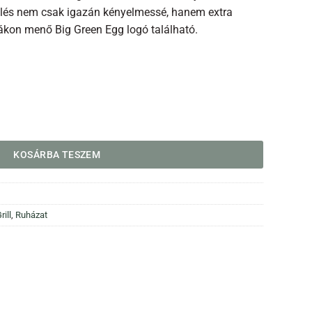
élés nem csak igazán kényelmessé, hanem extra
ákon menő Big Green Egg logó található.
yiség
KOSÁRBA TESZEM
rill
,
Ruházat