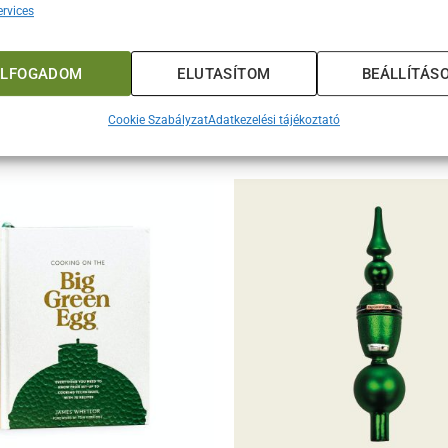
rvices
szerű téli sétáról, ezek a kesztyűk garantálják a kényelmet és 
égtől. Ne hagyja ki ezt az lehetőséget, és tegye még élvezetesebb
jével!
ELFOGADOM
ELUTASÍTOM
BEÁLLÍTÁS
Cookie Szabályzat
Adatkezelési tájékoztató