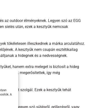
ak és az outdoor élményeknek. Legyen szó az EGG
ppen síelés után, ezek a kesztyűk nemcsak
elyek tökéletesen illeszkednek a márka arculatához.
selőjének. A kesztyűk nem csupán esztétikailag
nálljanak a hidegnek és a nedvességnek.
yűket, hanem extra meleget is biztosít a hideg
, a kesztyűk megerősítettek, így még
uselemként szolgál. Ezek a kesztyűk tehát
olyan
osítók. A
ílus is. Legyen szó sütésről, grillezésről, vagy