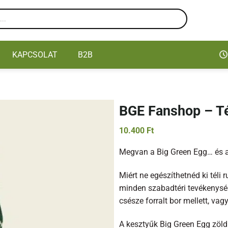
KAPCSOLAT
B2B
BGE Fanshop – Té
10.400
Ft
Megvan a Big Green Egg… és 
Miért ne egészíthetnéd ki téli
minden szabadtéri tevékenység
csésze forralt bor mellett, vag
A kesztyűk Big Green Egg zöld s