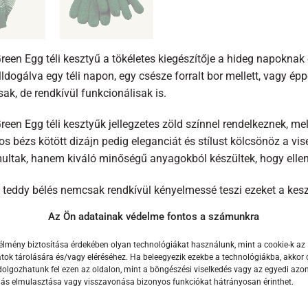
Green Egg téli kesztyű a tökéletes kiegészítője a hideg napokn
lldogálva egy téli napon, egy csésze forralt bor mellett, vagy é
sak, de rendkívül funkcionálisak is.
reen Egg téli kesztyűk jellegzetes zöld színnel rendelkeznek, m
os bézs kötött dizájn pedig eleganciát és stílust kölcsönöz a vi
multak, hanem kiváló minőségű anyagokból készültek, hogy elle
 teddy bélés nemcsak rendkívül kényelmessé teszi ezeket a keszt
 Az érzékeny területeken, mint például az ujjaknál és a tenyéren
Az Ön adatainak védelme fontos a számunkra
bíróbbak és tartósabbak.
élmény biztosítása érdekében olyan technológiákat használunk, mint a cookie-k az
zsettákon büszkén díszeleg a Big Green Egg logó, ami igazi stíl
ok tárolására és/vagy eléréséhez. Ha beleegyezik ezekbe a technológiákba, akkor 
olgozhatunk fel ezen az oldalon, mint a böngészési viselkedés vagy az egyedi azon
k praktikusak, hanem a márka hűségét is kifejezik.
lás elmulasztása vagy visszavonása bizonyos funkciókat hátrányosan érinthet.
g Green Egg téli kesztyű nemcsak egy kiegészítő, hanem egy életst