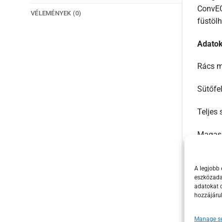
ConvEG
VÉLEMÉNYEK (0)
füstöl
Adatok
Rács m
Sütőfel
Teljes 
Magas
Mi fér
A legjobb 
eszközadat
1 db 6
adatokat d
hozzájáru
6 db h
Manage se