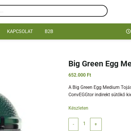
KAPCSOLAT
B2B
Big Green Egg M
652.000
Ft
A Big Green Egg Medium Tojás
ConvEGGtor indirekt sütőkő ki
Készleten
Big Green Egg Medium mennyisé