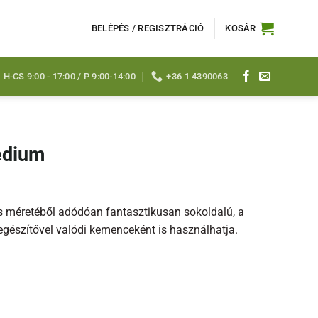
BELÉPÉS / REGISZTRÁCIÓ
KOSÁR
H-CS 9:00 - 17:00 / P 9:00-14:00
+36 1 4390063
edium
 méretéből adódóan fantasztikusan sokoldalú, a
egészítővel valódi kemenceként is használhatja.
g