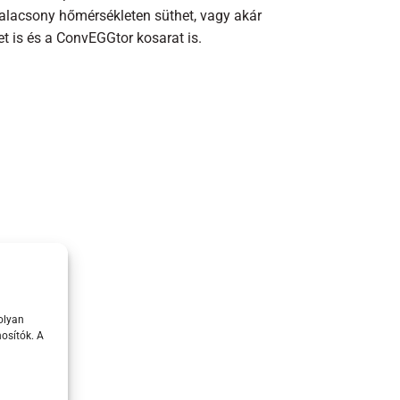
 alacsony hőmérsékleten süthet, vagy akár
t is és a ConvEGGtor kosarat is.
olyan
osítók. A