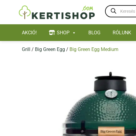
Skip
Products
to
search
content
AKCIÓ!
SHOP
BLOG
RÓLUNK
Grill
/
Big Green Egg
/
Big Green Egg Medium