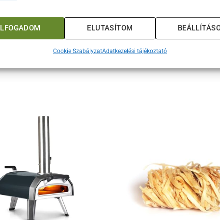
sirke függőleges helyzetben
teak
ELFOGADOM
ELUTASÍTOM
BEÁLLÍTÁS
ordaszelet
Cookie Szabályzat
Adatkezelési tájékoztató