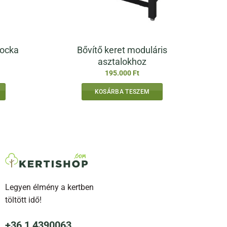
Bővítő keret moduláris
kocka
asztalokhoz
195.000
Ft
KOSÁRBA TESZEM
Legyen élmény a kertben
töltött idő!
+36 1 4390063