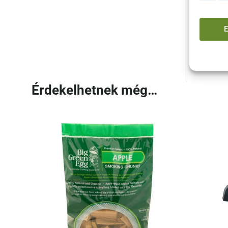
3 db c
4 db s
4 db b
Érdekelhetnek még…