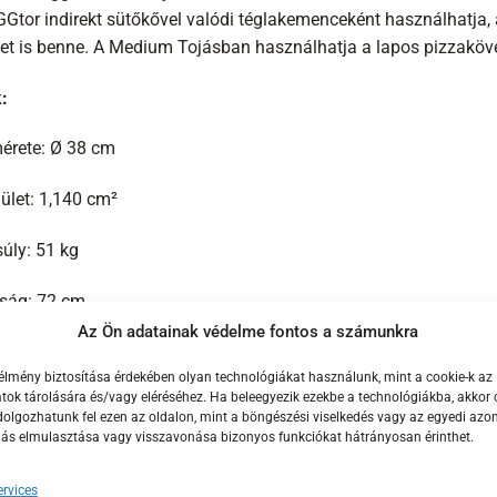
Gtor indirekt sütőkővel valódi téglakemenceként használhatja,
het is benne. A Medium Tojásban használhatja a lapos pizzaköve
:
érete: Ø 38 cm
ület: 1,140 cm²
súly: 51 kg
ság: 72 cm
Az Ön adatainak védelme fontos a számunkra
 bele?
élmény biztosítása érdekében olyan technológiákat használunk, mint a cookie-k az
ok tárolására és/vagy eléréséhez. Ha beleegyezik ezekbe a technológiákba, akkor 
 kg-os pulyka
olgozhatunk fel ezen az oldalon, mint a böngészési viselkedés vagy az egyedi azon
lás elmulasztása vagy visszavonása bizonyos funkciókat hátrányosan érinthet.
amburgerhús
rvices