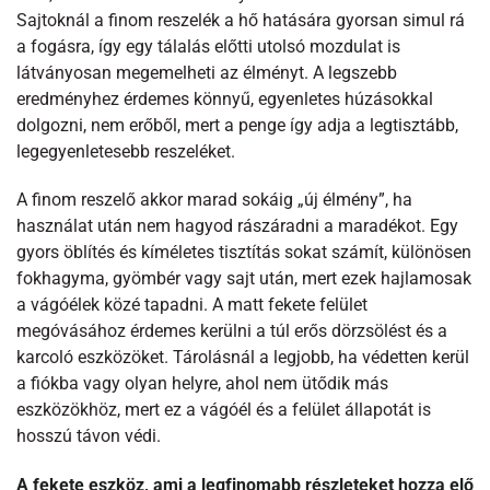
Sajtoknál a finom reszelék a hő hatására gyorsan simul rá
a fogásra, így egy tálalás előtti utolsó mozdulat is
látványosan megemelheti az élményt. A legszebb
eredményhez érdemes könnyű, egyenletes húzásokkal
dolgozni, nem erőből, mert a penge így adja a legtisztább,
legegyenletesebb reszeléket.
A finom reszelő akkor marad sokáig „új élmény”, ha
használat után nem hagyod rászáradni a maradékot. Egy
gyors öblítés és kíméletes tisztítás sokat számít, különösen
fokhagyma, gyömbér vagy sajt után, mert ezek hajlamosak
a vágóélek közé tapadni. A matt fekete felület
megóvásához érdemes kerülni a túl erős dörzsölést és a
karcoló eszközöket. Tárolásnál a legjobb, ha védetten kerül
a fiókba vagy olyan helyre, ahol nem ütődik más
eszközökhöz, mert ez a vágóél és a felület állapotát is
hosszú távon védi.
A fekete eszköz, ami a legfinomabb részleteket hozza elő