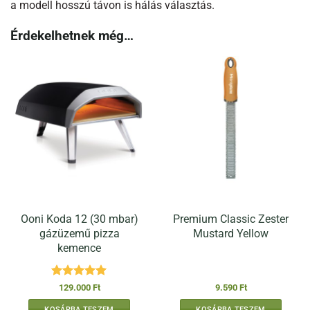
a modell hosszú távon is hálás választás.
Érdekelhetnek még…
Ooni Koda 12 (30 mbar)
Premium Classic Zester
gázüzemű pizza
Mustard Yellow
kemence
Értékelés:
5
129.000
Ft
9.590
Ft
/ 5
KOSÁRBA TESZEM
KOSÁRBA TESZEM