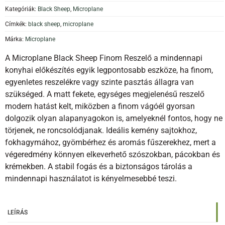
Kategóriák:
Black Sheep
,
Microplane
Címkék:
black sheep
,
microplane
Márka:
Microplane
A Microplane Black Sheep Finom Reszelő a mindennapi
konyhai előkészítés egyik legpontosabb eszköze, ha finom,
egyenletes reszelékre vagy szinte pasztás állagra van
szükséged. A matt fekete, egységes megjelenésű reszelő
modern hatást kelt, miközben a finom vágóél gyorsan
dolgozik olyan alapanyagokon is, amelyeknél fontos, hogy ne
törjenek, ne roncsolódjanak. Ideális kemény sajtokhoz,
fokhagymához, gyömbérhez és aromás fűszerekhez, mert a
végeredmény könnyen elkeverhető szószokban, pácokban és
krémekben. A stabil fogás és a biztonságos tárolás a
mindennapi használatot is kényelmesebbé teszi.
LEÍRÁS