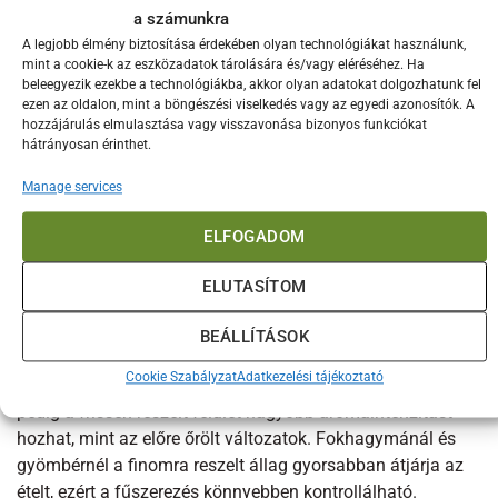
Sheep széria matt fekete felülete a mindennapi
a számunkra
használatban akkor marad szép, ha kíméletes tisztítással
A legjobb élmény biztosítása érdekében olyan technológiákat használunk,
és tudatos tárolással párosul. A biztonságos tárolás azért
mint a cookie-k az eszközadatok tárolására és/vagy eléréséhez. Ha
beleegyezik ezekbe a technológiákba, akkor olyan adatokat dolgozhatunk fel
fontos, mert egy éles reszelőfelületet nem érdemes más
ezen az oldalon, mint a böngészési viselkedés vagy az egyedi azonosítók. A
fém eszközökkel összeérinteni, így a vágóél tovább
hozzájárulás elmulasztása vagy visszavonása bizonyos funkciókat
megőrzi azt a „könnyed vágást”, ami miatt ezt a kategóriát
hátrányosan érinthet.
sokan szeretik. A stabil fogás és a jól kézre álló kialakítás
Manage services
nemcsak kényelmi kérdés, hanem tartóssági tényező is,
mert a kontrollált mozdulatoknál kisebb az esély a
ELFOGADOM
megcsúszásra és a felesleges erőltetésre.
ELUTASÍTOM
Konyhatechnológia és teljesítmény
A finom reszelés akkor igazán érték, amikor az alapanyag
BEÁLLÍTÁSOK
aromáját szeretnéd „felszabadítani”. Citrusoknál például a
Cookie Szabályzat
Adatkezelési tájékoztató
finom reszelék illatosabb befejezést adhat, fűszereknél
pedig a frissen reszelt felület nagyobb aromaintenzitást
hozhat, mint az előre őrölt változatok. Fokhagymánál és
gyömbérnél a finomra reszelt állag gyorsabban átjárja az
ételt, ezért a fűszerezés könnyebben kontrollálható.