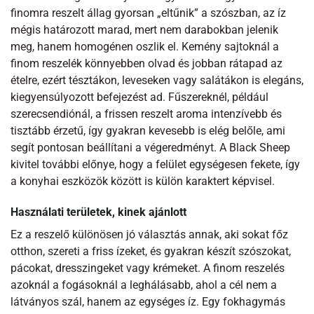
finomra reszelt állag gyorsan „eltűnik” a szószban, az íz
mégis határozott marad, mert nem darabokban jelenik
meg, hanem homogénen oszlik el. Kemény sajtoknál a
finom reszelék könnyebben olvad és jobban rátapad az
ételre, ezért tésztákon, leveseken vagy salátákon is elegáns,
kiegyensúlyozott befejezést ad. Fűszereknél, például
szerecsendiónál, a frissen reszelt aroma intenzívebb és
tisztább érzetű, így gyakran kevesebb is elég belőle, ami
segít pontosan beállítani a végeredményt. A Black Sheep
kivitel további előnye, hogy a felület egységesen fekete, így
a konyhai eszközök között is külön karaktert képvisel.
Használati területek, kinek ajánlott
Ez a reszelő különösen jó választás annak, aki sokat főz
otthon, szereti a friss ízeket, és gyakran készít szószokat,
pácokat, dresszingeket vagy krémeket. A finom reszelés
azoknál a fogásoknál a leghálásabb, ahol a cél nem a
látványos szál, hanem az egységes íz. Egy fokhagymás