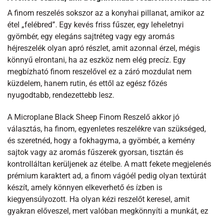
A finom reszelés sokszor az a konyhai pillanat, amikor az
étel „felébred”. Egy kevés friss fűszer, egy leheletnyi
gyömbér, egy elegáns sajtréteg vagy egy aromás
héjreszelék olyan apró részlet, amit azonnal érzel, mégis
könnyű elrontani, ha az eszköz nem elég precíz. Egy
megbízható finom reszelővel ez a záró mozdulat nem
küzdelem, hanem rutin, és ettől az egész főzés
nyugodtabb, rendezettebb lesz.
A Microplane Black Sheep Finom Reszelő akkor jó
választás, ha finom, egyenletes reszelékre van szükséged,
és szeretnéd, hogy a fokhagyma, a gyömbér, a kemény
sajtok vagy az aromás fűszerek gyorsan, tisztán és
kontrolláltan kerüljenek az ételbe. A matt fekete megjelenés
prémium karaktert ad, a finom vágóél pedig olyan textúrát
készít, amely könnyen elkeverhető és ízben is
kiegyensúlyozott. Ha olyan kézi reszelőt keresel, amit
gyakran előveszel, mert valóban megkönnyíti a munkát, ez