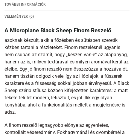
TOVÁBBI INFORMÁCIÓK
VÉLEMÉNYEK (0)
A Microplane Black Sheep Finom Reszelő
azoknak készült, akik a főzésben és sütésben szeretik
kézben tartani a részleteket. Finom reszelésnél ugyanis
nem csupán az számít, hogy „készen van-e” az alapanyag,
hanem az is, milyen textúrával és milyen aromával kerül az
ételbe. Egy jó finom reszelő nem összezúzza a hozzávalót,
hanem tisztán dolgozik vele, így az illóolajok, a fűszerek
karaktere és a frissesség sokkal jobban érvényesül. A Black
Sheep széria stílusa közben kifejezetten karakteres: a matt
fekete felület modern, letisztult, és jól illik egy olyan
konyhába, ahol a funkcionalitás mellett a megjelenésre is
adsz.
A finom reszelő legnagyobb előnye az egyenletes,
kontrollált végeredmény. Fokhagymánál és gyömbérnél a