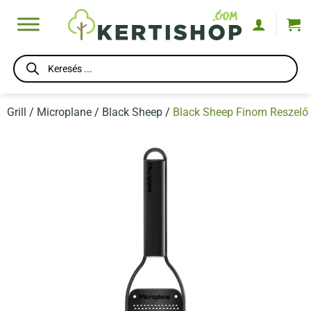
Skip
to
content
Products
search
Grill
/
Microplane
/
Black Sheep
/
Black Sheep Finom Reszelő