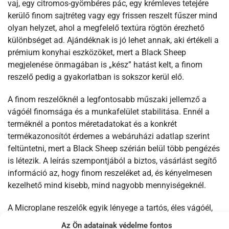
vaj, egy citromos-gyömbéres pác, egy krémleves tetejére
kerülő finom sajtréteg vagy egy frissen reszelt fűszer mind
olyan helyzet, ahol a megfelelő textúra rögtön érezhető
különbséget ad. Ajándéknak is jó lehet annak, aki értékeli a
prémium konyhai eszközöket, mert a Black Sheep
megjelenése önmagában is „kész” hatást kelt, a finom
reszelő pedig a gyakorlatban is sokszor kerül elő.
A finom reszelőknél a legfontosabb műszaki jellemző a
vágóél finomsága és a munkafelület stabilitása. Ennél a
terméknél a pontos méretadatokat és a konkrét
termékazonosítót érdemes a webáruházi adatlap szerint
feltüntetni, mert a Black Sheep szérián belül több pengézés
is létezik. A leírás szempontjából a biztos, vásárlást segítő
információ az, hogy finom reszeléket ad, és kényelmesen
kezelhető mind kisebb, mind nagyobb mennyiségeknél.
A Microplane reszelők egyik lényege a tartós, éles vágóél,
ami hosszú távon is kiszámítható teljesítményt ad. A Black
Az Ön adatainak védelme fontos