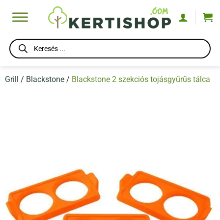
Skip
to
content
Products
search
Grill
/
Blackstone
/
Blackstone 2 szekciós tojásgyűrűs tálca