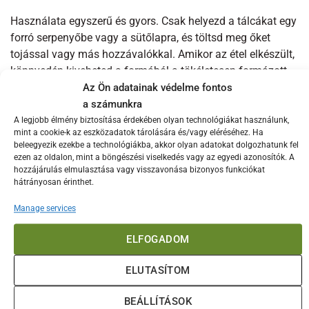
Használata egyszerű és gyors. Csak helyezd a tálcákat egy
forró serpenyőbe vagy a sütőlapra, és töltsd meg őket
tojással vagy más hozzávalókkal. Amikor az étel elkészült,
könnyedén kiveheted a formából a tökéletesen formázott
Az Ön adatainak védelme fontos
tojásokat vagy muffinok a végeredmény
a számunkra
A termék nemcsak tojások elkészítéséhez használható.
A legjobb élmény biztosítása érdekében olyan technológiákat használunk,
mint a cookie-k az eszközadatok tárolására és/vagy eléréséhez. Ha
Praktikusan használható például hamburgerhús vagy
beleegyezik ezekbe a technológiákba, akkor olyan adatokat dolgozhatunk fel
palacsinta formázására is.
ezen az oldalon, mint a böngészési viselkedés vagy az egyedi azonosítók. A
hozzájárulás elmulasztása vagy visszavonása bizonyos funkciókat
A készlet három darabja összecsukható és egymásba
hátrányosan érinthet.
helyezhető, így rendkívül helytakarékosan tárolhatók a
konyhádban vagy a konyhai fiókban.
Manage services
A Blackstone 2 szekciós tojásgyűrűs tálcái könnyen
ELFOGADOM
tisztíthatóak, akár kézzel, akár mosogatógépben. A
készlet hosszú élettartamot garantál, így hosszú távon
ELUTASÍTOM
is élvezheted előnyeit.
BEÁLLÍTÁSOK
Méretek: 12,5 (sz) x 26 (h) x 2 cm (m)