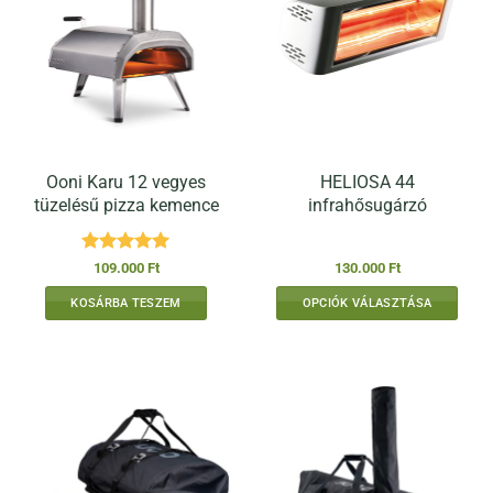
Ooni Karu 12 vegyes
HELIOSA 44
tüzelésű pizza kemence
infrahősugárzó
Értékelés:
5
109.000
Ft
130.000
Ft
/ 5
KOSÁRBA TESZEM
OPCIÓK VÁLASZTÁSA
Ennek
a
terméknek
több
variációja
van.
A
változatok