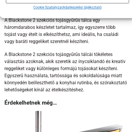
Cookie Szabályzat
Adatkezelési tájékoztató
A csomag tartalma
A Blackstone 2 szekciós tojásgyűrűs tálca egy
háromdarabos készletet tartalmaz, így egyszerre több
tojást vagy ételt is elkészíthetsz, ami ideális, ha családi
vagy baráti reggeliket szeretnél készíteni.
A Blackstone 2 szekciós tojásgyűrűs tálcái tökéletes
választás azoknak, akik szeretik az ínycsiklandó és kreatív
reggeliket vagy különleges formájú tojásokat készíteni.
Egyszerű használata, tartóssága és sokoldalúsága miatt
könnyedén beilleszthető a konyhai rutinba, és szórakoztató
lehetőségeket kínál az ételkészítéshez.
Érdekelhetnek még…