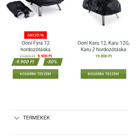
a
termékoldalon
választhatók
ki
AKCIÓ %
Ooni Fyra 12
Ooni Karu 12, Karu 12G,
hordozótáska
Karu 2 hordozótáska
Original
Current
19.800
Ft
9.900
Ft
19.800
Ft
price
price
-9.900 Ft
-50%
was:
is:
19.800 Ft.
9.900 Ft.
KOSÁRBA TESZEM
KOSÁRBA TESZEM
TERMÉKEK