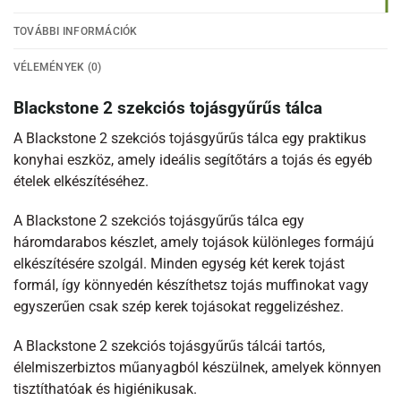
TOVÁBBI INFORMÁCIÓK
VÉLEMÉNYEK (0)
Blackstone 2 szekciós tojásgyűrűs tálca
A Blackstone 2 szekciós tojásgyűrűs tálca egy praktikus
konyhai eszköz, amely ideális segítőtárs a tojás és egyéb
ételek elkészítéséhez.
A Blackstone 2 szekciós tojásgyűrűs tálca egy
háromdarabos készlet, amely tojások különleges formájú
elkészítésére szolgál. Minden egység két kerek tojást
formál, így könnyedén készíthetsz tojás muffinokat vagy
egyszerűen csak szép kerek tojásokat reggelizéshez.
A Blackstone 2 szekciós tojásgyűrűs tálcái tartós,
élelmiszerbiztos műanyagból készülnek, amelyek könnyen
tisztíthatóak és higiénikusak.