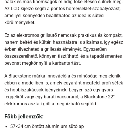
halak és más finomságok mindig tökéletesen sülnek meg.
Az LCD kijelző segíti a pontos hőmérséklet-szabályozást,
amellyel könnyedén beállíthatod az ideális sütési
körülményeket.
Ez az elektromos grillsütő nemcsak praktikus és kompakt,
hanem beltéri és kültéri használatra is alkalmas, így egész
évben élvezheted a grillezés élményét. Egyszerűen
összeszerelhető, könnyen tisztítható, és a tapadásmentes
bevonat megkönnyíti a karbantartást.
A Blackstone márka innovációja és minősége megjelenik
ebben a modellben is, amely egyaránt megfelel profi séfek
és hobbiszakácsok igényeinek. Legyen szó egy gyors
reggeliről vagy egy baráti vacsoráról, a Blackstone 22″
elektromos asztali grill a megbízható segítőd.
Főbb jellemzők:
57×34 cm öntött alumínium sütőlap