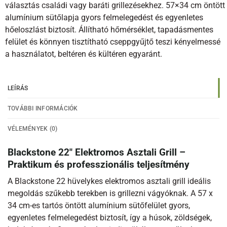
választás családi vagy baráti grillezésekhez. 57×34 cm öntött
alumínium sütőlapja gyors felmelegedést és egyenletes
hőeloszlást biztosít. Állítható hőmérséklet, tapadásmentes
felület és könnyen tisztítható cseppgyűjtő teszi kényelmessé
a használatot, beltéren és kültéren egyaránt.
LEÍRÁS
TOVÁBBI INFORMÁCIÓK
VÉLEMÉNYEK (0)
Blackstone 22″ Elektromos Asztali Grill –
Praktikum és professzionális teljesítmény
A Blackstone 22 hüvelykes elektromos asztali grill ideális
megoldás szűkebb terekben is grillezni vágyóknak. A 57 x
34 cm-es tartós öntött alumínium sütőfelület gyors,
egyenletes felmelegedést biztosít, így a húsok, zöldségek,