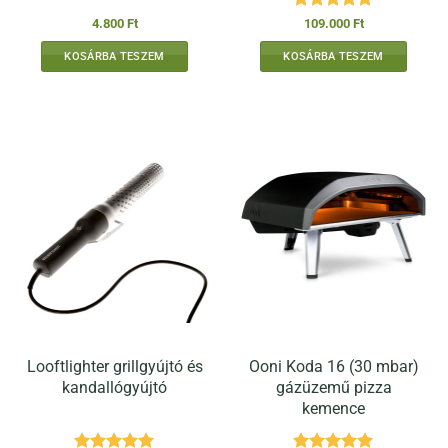
Értékelés:
5
4.800
Ft
109.000
Ft
/ 5
KOSÁRBA TESZEM
KOSÁRBA TESZEM
Looftlighter grillgyújtó és
Ooni Koda 16 (30 mbar)
kandallógyújtó
gázüzemű pizza
kemence