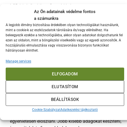
LCD kijelző a könnyű vezérlésért
Az Ön adatainak védelme fontos
Állítható hőmérséklet
a számunkra
Tapadásmentes felület
A legjobb élmény biztosítása érdekében olyan technológiákat használunk,
mint a cookie-k az eszközadatok tárolására és/vagy eléréséhez. Ha
Könnyen tisztítható cseppgyűjtő tálca
beleegyezik ezekbe a technológiákba, akkor olyan adatokat dolgozhatunk fel
ezen az oldalon, mint a böngészési viselkedés vagy az egyedi azonosítók. A
Beltéri és kültéri használat
hozzájárulás elmulasztása vagy visszavonása bizonyos funkciókat
hátrányosan érinthet.
Kompakt, könnyen szállítható kialakítás
Manage services
Hosszú élettartam és tartósság
ELFOGADOM
Helyes előmelegítés és sütési technika
A grillt mindig érdemes 8–10 percig előmelegíteni a
ELUTASÍTOM
kívánt hőfokra, mielőtt az alapanyagokat ráhelyezzük.
Ez biztosítja az egyenletes sütést és a megfelelő kéreg
BEÁLLÍTÁSOK
kialakulását a húsokon.
Cookie Szabályzat
Adatkezelési tájékoztató
Kerüljük a túlzsúfolt sütőfelületet, mert így a hő nem tud
egyenletesen eloszlani. Jobb kisebb adagokat készíteni,