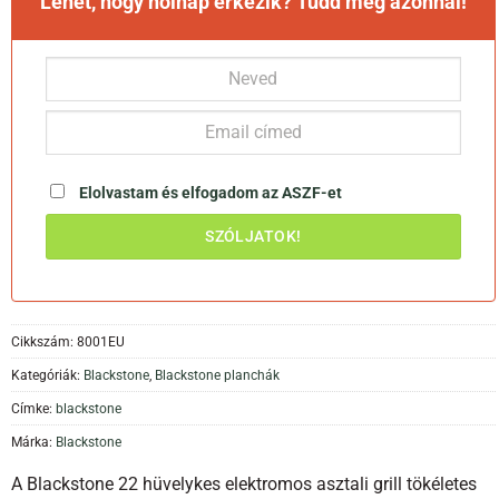
Lehet, hogy holnap érkezik? Tudd meg azonnal!
Elolvastam és elfogadom az
ASZF-et
Cikkszám:
8001EU
Kategóriák:
Blackstone
,
Blackstone planchák
Címke:
blackstone
Márka:
Blackstone
A Blackstone 22 hüvelykes elektromos asztali grill tökéletes