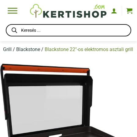
Skip
to
content
Products
search
Grill
/
Blackstone
/
Blackstone 22″-os elektromos asztali grill