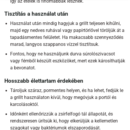
így az ételek is finomabbak lesznek.
Tisztítás a használat után
Használat után mindig hagyjuk a grillt teljesen kihűlni,
majd egy nedves ruhával vagy papírtörlővel töröljük át a
tapadásmentes felületet. Ha makacsabb szennyeződés
marad, langyos szappanos vízzel tisztítsuk.
Fontos, hogy ne használjunk durva súrolószivacsot
vagy fémből készült eszközöket, mert ezek károsíthatják
a bevonatot.
Hosszabb élettartam érdekében
Tároljuk száraz, pormentes helyen, és ha lehet, fedjük le
a grillt használaton kívül, hogy megóvjuk a portól és
karcolásoktól.
Időnként ellenőrizzük a zsírfelfogó tál állapotát, és
rendszeresen ürítsük ki, hogy elkerüljük a kellemetlen
szagokat vagy baktériumok elszaporodását.