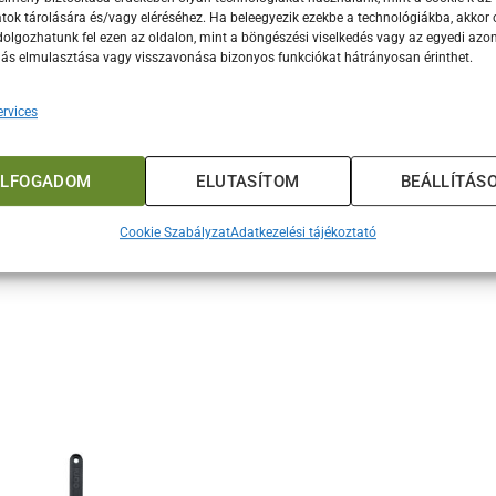
burger préselő a tökéletes forma kialakításához
ok tárolására és/vagy eléréséhez. Ha beleegyezik ezekbe a technológiákba, akkor 
olgozhatunk fel ezen az oldalon, mint a böngészési viselkedés vagy az egyedi azon
ting dome (fedő) sajtolvasztáshoz és pároláshoz
lás elmulasztása vagy visszavonása bizonyos funkciókat hátrányosan érinthet.
ós és könnyen tisztítható anyagok
rvices
atibilis minden Blackstone grillsütővel
d meg a Blackstone hamburgerező készletet a kertishop.com áruh
ELFOGADOM
ELUTASÍTOM
BEÁLLÍTÁS
atát otthonodban vagy a kertben! A Blackstone hamburgerező ké
yítik a grillezett hamburgerek készítését. Ideális minden grille
Cookie Szabályzat
Adatkezelési tájékoztató
s hamburgereket.