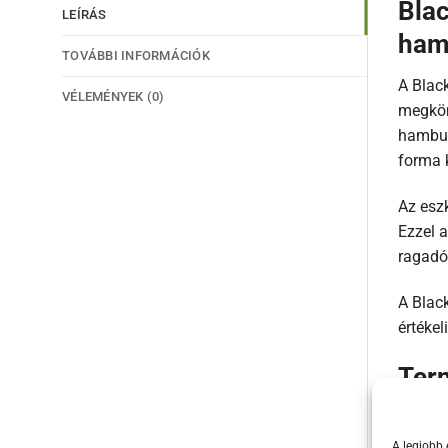
Blac
LEÍRÁS
ham
TOVÁBBI INFORMÁCIÓK
A Blac
VÉLEMÉNYEK (0)
megkönn
hambur
forma k
Az eszk
Ezzel a
ragadó
A Blac
értékel
Term
Ham
A legjobb 