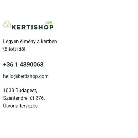
Legyen élmény a kertben
töltött idő!
+36 1 4390063
hello@kertishop.com
1038 Budapest,
Szentendrei út 276.
Útvonaltervezés