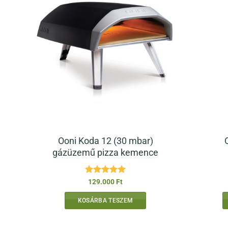
Ooni Koda 12 (30 mbar)
gázüzemű pizza kemence
Értékelés:
5
129.000
Ft
/ 5
KOSÁRBA TESZEM