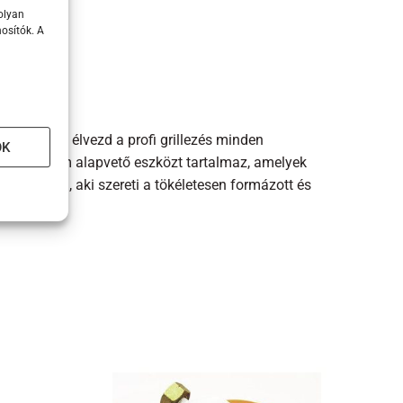
olyan
osítók. A
ázból, és élvezd a profi grillezés minden
OK
szlet három alapvető eszközt tartalmaz, amelyek
ző számára, aki szereti a tökéletesen formázott és