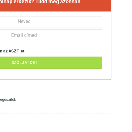
holnap érkezik? Tudd meg azonnal!
om az
ASZF-et
iegészítők