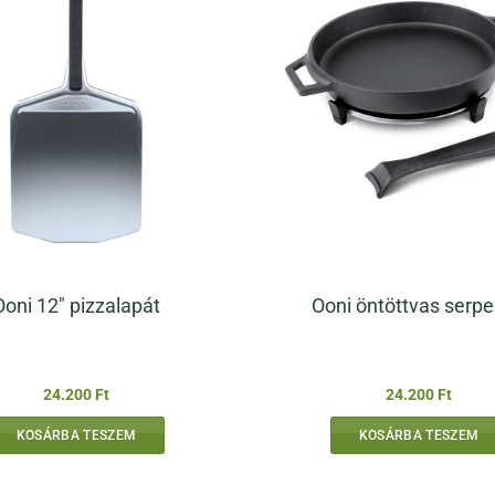
Ooni 12″ pizzalapát
Ooni öntöttvas serp
24.200
Ft
24.200
Ft
KOSÁRBA TESZEM
KOSÁRBA TESZEM