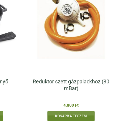
Reduktor szett gázpalackhoz (30
enyő
mBar)
4.800
Ft
KOSÁRBA TESZEM