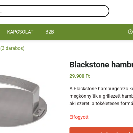
KAPCSOLAT
B2B
 (3 darabos)
Blackstone hambu
29.900
Ft
A Blackstone hamburgerező ké
megkönnyítik a grillezett hamb
aki szereti a tökéletesen form
Elfogyott