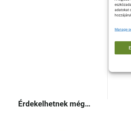
Ham
eszközadat
adatokat d
Bas
hozzájáru
Tart
Manage se
Komp
Rendel
pillan
megkönn
ízlete
Érdekelhetnek még…