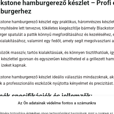
kstone hamburgerező készlet – Profi 
burgerhez
kstone hamburgerező készlet egy praktikus, háromrészes készlet
yítésére lett tervezve, tökéletes kiegészítője bármely Blacksto
ger spatulát a pattik könnyű megfordításához és kezeléséhez, 
ialakításához, valamint egy fedőt, amely segít megolvasztani a 
özök masszív, tartós kialakításúak, és könnyen tisztíthatóak, í
 készlettel gyorsan és egyszerűen készítheted el a grillezett 
 ízeket kapnak.
kstone hamburgerező készlet ideális választás mindazoknak, akik
ik a professzionális eszközök nyújtotta kényelmet és precizitást.
ék specifikációk és jellemzők:
Az Ön adatainak védelme fontos a számunkra
burger spatula (nagy méret)
élmény biztosítása érdekében olyan technológiákat használunk, mint a cookie-k az