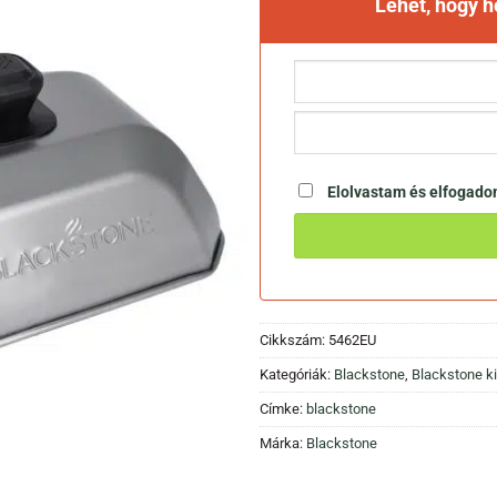
Lehet, hogy 
Elolvastam és elfogad
Cikkszám:
5462EU
Kategóriák:
Blackstone
,
Blackstone k
Címke:
blackstone
Márka:
Blackstone