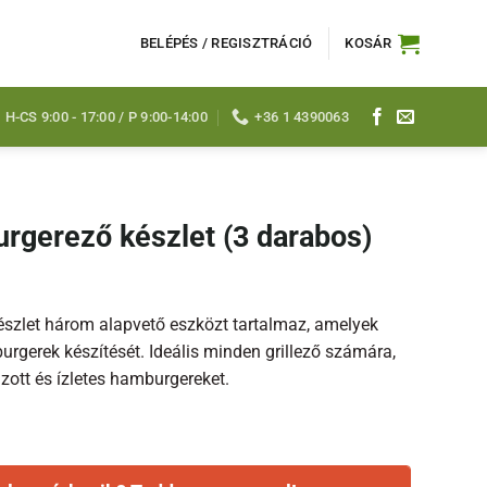
BELÉPÉS / REGISZTRÁCIÓ
KOSÁR
H-CS 9:00 - 17:00 / P 9:00-14:00
+36 1 4390063
rgerező készlet (3 darabos)
szlet három alapvető eszközt tartalmaz, amelyek
urgerek készítését. Ideális minden grillező számára,
ázott és ízletes hamburgereket.