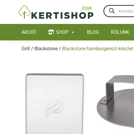
Skip
Products
to
search
content
AKCIÓ!
SHOP
BLOG
RÓLUNK
Grill
/
Blackstone
/
Blackstone hamburgerező készlet