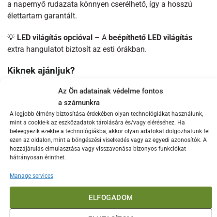
a napernyő rudazata könnyen cserélhető, így a hosszú
élettartam garantált.
💡
LED világítás opcióval
– A
beépíthető LED világítás
extra hangulatot biztosít az esti órákban.
Kiknek ajánljuk?
✔
Vendéglátóhelyeknek, éttermeknek, kávézóknak
–
Az Ön adatainak védelme fontos
Professzionális kialakítása miatt tökéletes teraszok
a számunkra
árnyékolására.
A legjobb élmény biztosítása érdekében olyan technológiákat használunk,
✔
Nagy kertekkel rendelkező otthonokba
– Ha szeretsz
mint a cookie-k az eszközadatok tárolására és/vagy eléréséhez. Ha
beleegyezik ezekbe a technológiákba, akkor olyan adatokat dolgozhatunk fel
kint üldögélni a nyári melegben, ez a napernyő igazi
ezen az oldalon, mint a böngészési viselkedés vagy az egyedi azonosítók. A
felüdülést hoz.
hozzájárulás elmulasztása vagy visszavonása bizonyos funkciókat
✔
Szállodáknak, medencés pihenőhelyekre
–
hátrányosan érinthet.
Luxusérzetet és extra kényelmet biztosít a vendégek
Manage services
számára.
ELFOGADOM
Extra kiegészítők és rögzítési lehetőségek