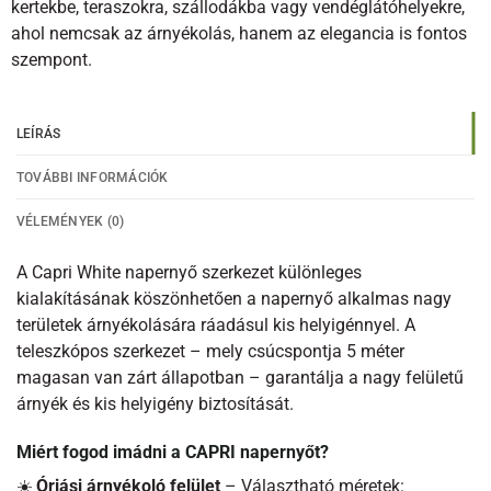
kertekbe, teraszokra, szállodákba vagy vendéglátóhelyekre,
ahol nemcsak az árnyékolás, hanem az elegancia is fontos
szempont.
LEÍRÁS
TOVÁBBI INFORMÁCIÓK
VÉLEMÉNYEK (0)
A Capri White napernyő szerkezet különleges
kialakításának köszönhetően a napernyő alkalmas nagy
területek árnyékolására ráadásul kis helyigénnyel. A
teleszkópos szerkezet – mely csúcspontja 5 méter
magasan van zárt állapotban – garantálja a nagy felületű
árnyék és kis helyigény biztosítását.
Miért fogod imádni a CAPRI napernyőt?
☀️
Óriási árnyékoló felület
– Választható méretek: