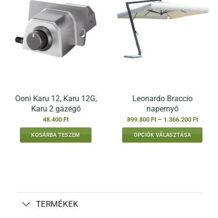
variációja
variációja
van.
van.
A
A
változatok
változatok
a
a
termékoldalon
termékoldalon
választhatók
választhatók
ki
ki
Ooni Karu 12, Karu 12G,
Leonardo Braccio
Karu 2 gázégő
napernyő
Ártarto
48.400
Ft
899.800
Ft
–
1.366.200
Ft
899.800
-
KOSÁRBA TESZEM
OPCIÓK VÁLASZTÁSA
1.366.2
Ennek
a
terméknek
több
variációja
van.
TERMÉKEK
A