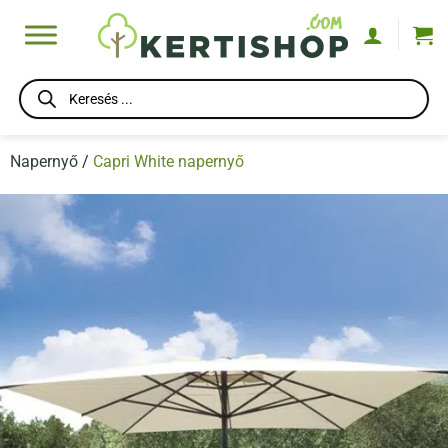
Skip
to
content
Products
search
Napernyő
/
Capri White napernyő