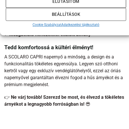
A SCOLARO CAPRI napernyő számos
rögzítési lehetőséget
ELUTASÍTOM
kínál
, hogy stabil és biztonságos legyen bármilyen
felületen:
BEÁLLÍTÁSOK
✔
Fém kereszt alap
(opcionális ballaszttal)
Cookie Szabályzat
Adatkezelési tájékoztató
✔
Talajhoz rögzíthető konzol
✔
Mozgatható nehezékkel ellátott állvány
Tedd komfortossá a kültéri élményt!
A SCOLARO CAPRI napernyő a minőség, a design és a
funkcionalitás tökéletes egyensúlya. Legyen szó otthoni
kertről vagy egy exkluzív vendéglátóhelyről, ezzel az óriás
napernyővel garantáltan élvezni fogod a hűs árnyékot és a
prémium megjelenést.
👉
Ne várj tovább! Szerezd be most, és élvezd a tökéletes
árnyékot a legnagyobb forróságban is!
😎