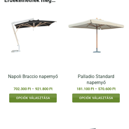
Érdekelhetnek még…
Palladio Standard
Napoli Braccio napernyő
napernyő
Ártartomány:
Ártartom
702.300
Ft
–
921.800
Ft
181.100
Ft
–
570.600
Ft
702.300 Ft
181.100 
-
-
OPCIÓK VÁLASZTÁSA
OPCIÓK VÁLASZTÁSA
921.800 Ft
570.600 
Ennek
Ennek
a
a
terméknek
terméknek
több
több