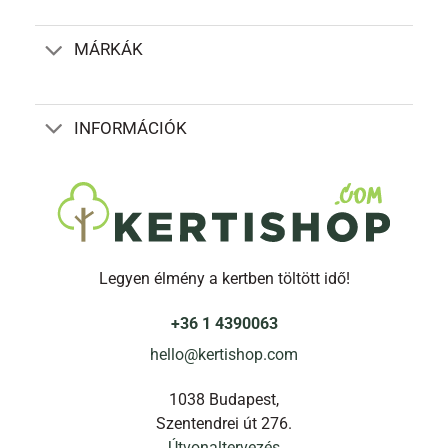
változatok
a
termékoldalon
MÁRKÁK
választhatók
ki
INFORMÁCIÓK
Legyen élmény a kertben töltött idő!
+36 1 4390063
hello@kertishop.com
1038 Budapest,
Szentendrei út 276.
Útvonaltervezés