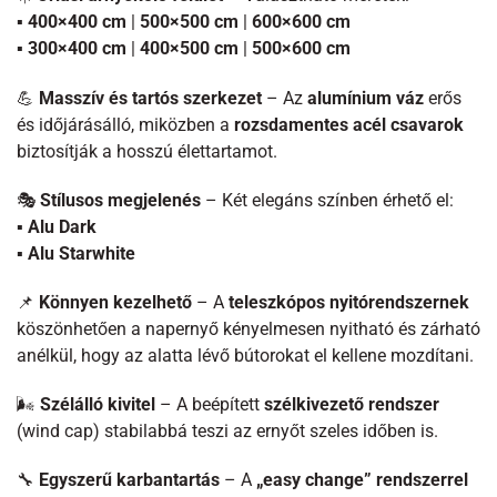
▪
400×400 cm
|
500×500 cm
|
600×600 cm
▪
300×400 cm
|
400×500 cm
|
500×600 cm
💪
Masszív és tartós szerkezet
– Az
alumínium váz
erős
és időjárásálló, miközben a
rozsdamentes acél csavarok
biztosítják a hosszú élettartamot.
🎭
Stílusos megjelenés
– Két elegáns színben érhető el:
▪
Alu Dark
▪
Alu Starwhite
📌
Könnyen kezelhető
– A
teleszkópos nyitórendszernek
köszönhetően a napernyő kényelmesen nyitható és zárható
anélkül, hogy az alatta lévő bútorokat el kellene mozdítani.
🌬
Szélálló kivitel
– A beépített
szélkivezető rendszer
(wind cap) stabilabbá teszi az ernyőt szeles időben is.
🔧
Egyszerű karbantartás
– A
„easy change” rendszerrel