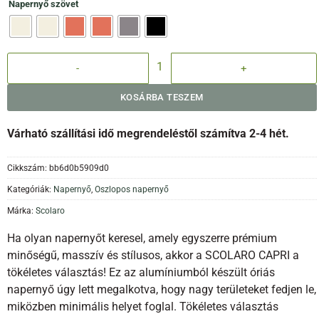
Napernyő szövet
Capri White napernyő mennyiség
KOSÁRBA TESZEM
Várható szállítási idő megrendeléstől számítva 2-4 hét.
Cikkszám:
bb6d0b5909d0
Kategóriák:
Napernyő
,
Oszlopos napernyő
Márka:
Scolaro
Ha olyan napernyőt keresel, amely egyszerre prémium
minőségű, masszív és stílusos, akkor a SCOLARO CAPRI a
tökéletes választás! Ez az alumíniumból készült óriás
napernyő úgy lett megalkotva, hogy nagy területeket fedjen le,
miközben minimális helyet foglal. Tökéletes választás