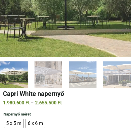
Capri White napernyő
Ártartomány:
1.980.600
Ft
–
2.655.500
Ft
1.980.600 Ft
-
Napernyő méret
2.655.500 Ft
5 x 5 m
6 x 6 m