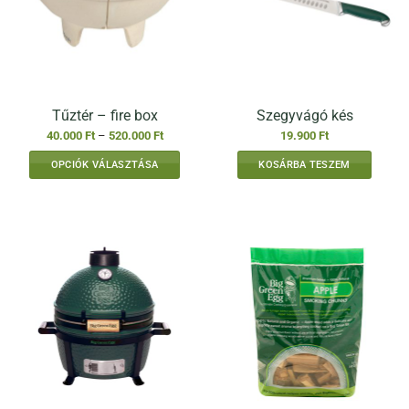
Tűztér – fire box
Szegyvágó kés
Ártartomány:
40.000
Ft
–
520.000
Ft
19.900
Ft
40.000 Ft
-
OPCIÓK VÁLASZTÁSA
KOSÁRBA TESZEM
520.000 Ft
Ennek
a
terméknek
több
variációja
van.
A
változatok
a
termékoldalon
választhatók
ki