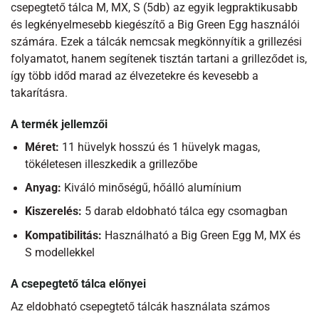
csepegtető tálca M, MX, S (5db) az egyik legpraktikusabb
és legkényelmesebb kiegészítő a Big Green Egg használói
számára. Ezek a tálcák nemcsak megkönnyítik a grillezési
folyamatot, hanem segítenek tisztán tartani a grilleződet is,
így több időd marad az élvezetekre és kevesebb a
takarításra.
A termék jellemzői
Méret:
11 hüvelyk hosszú és 1 hüvelyk magas,
tökéletesen illeszkedik a grillezőbe
Anyag:
Kiváló minőségű, hőálló alumínium
Kiszerelés:
5 darab eldobható tálca egy csomagban
Kompatibilitás:
Használható a Big Green Egg M, MX és
S modellekkel
A csepegtető tálca előnyei
Az eldobható csepegtető tálcák használata számos