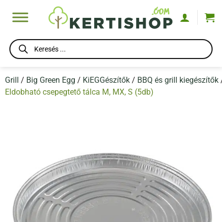
Skip
to
content
Products
search
Grill
/
Big Green Egg
/
KiEGGészítők
/
BBQ és grill kiegészítők
Eldobható csepegtető tálca M, MX, S (5db)