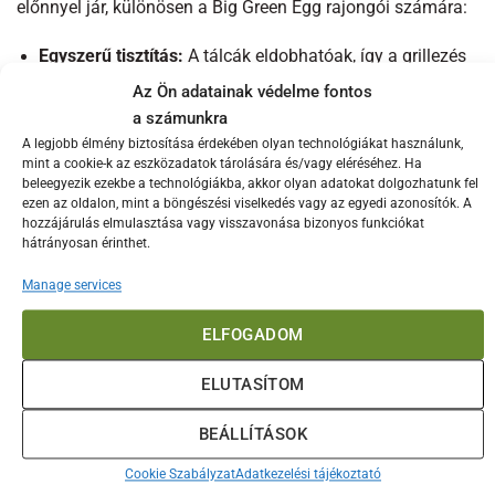
előnnyel jár, különösen a Big Green Egg rajongói számára:
Egyszerű tisztítás:
A tálcák eldobhatóak, így a grillezés
után nincs szükség hosszas takarításra. Egyszerűen
Az Ön adatainak védelme fontos
dobd el a használt tálcát, és élvezd a tiszta grillezőt
a számunkra
minden alkalommal.
A legjobb élmény biztosítása érdekében olyan technológiákat használunk,
mint a cookie-k az eszközadatok tárolására és/vagy eléréséhez. Ha
Védelem a convEGGtor számára:
A tálcák megvédik a
beleegyezik ezekbe a technológiákba, akkor olyan adatokat dolgozhatunk fel
convEGGtorodat a zsírtól és más szennyeződésektől, így
ezen az oldalon, mint a böngészési viselkedés vagy az egyedi azonosítók. A
hozzájárulás elmulasztása vagy visszavonása bizonyos funkciókat
hosszabb ideig használhatod azt tisztán és
hátrányosan érinthet.
karbantartás nélkül.
Manage services
Hőálló kialakítás:
Az alumínium anyag biztosítja, hogy
a tálcák ellenálljanak a magas hőmérsékletnek, így
ELFOGADOM
biztonságosan használhatók bármilyen grillezési vagy
sütési folyamat során.
ELUTASÍTOM
Kényelmes és praktikus:
Az eldobható kialakítás révén
mindig kéznél lehet egy tiszta tálca, ami azonnal
BEÁLLÍTÁSOK
használatra kész.
Cookie Szabályzat
Adatkezelési tájékoztató