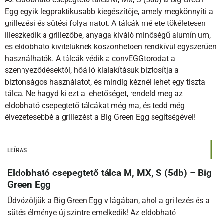
Egg egyik legpraktikusabb kiegészítője, amely megkönnyíti a
grillezési és sütési folyamatot. A tálcák mérete tökéletesen
illeszkedik a grillezőbe, anyaga kiváló minőségű alumínium,
és eldobható kivitelüknek köszönhetően rendkívül egyszerűen
használhatók. A tálcák védik a convEGGtorodat a
szennyeződésektől, hőálló kialakításuk biztosítja a
biztonságos használatot, és mindig kéznél lehet egy tiszta
tálca. Ne hagyd ki ezt a lehetőséget, rendeld meg az
eldobható csepegtető tálcákat még ma, és tedd még
élvezetesebbé a grillezést a Big Green Egg segítségével!
LEÍRÁS
Eldobható csepegtető tálca M, MX, S (5db) – Big
Green Egg
Üdvözöljük a Big Green Egg világában, ahol a grillezés és a
sütés élménye új szintre emelkedik! Az eldobható