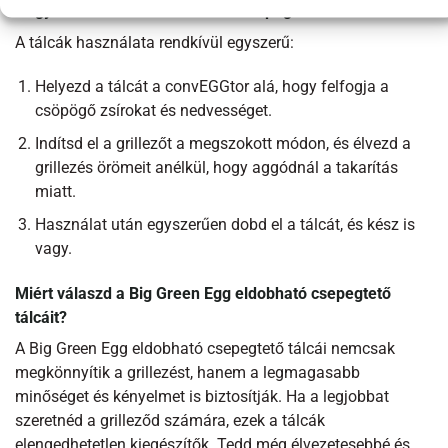
Hogyan használd az eldobható csepegtető tálcákat?
A tálcák használata rendkívül egyszerű:
Helyezd a tálcát a convEGGtor alá, hogy felfogja a
csöpögő zsírokat és nedvességet.
Indítsd el a grillezőt a megszokott módon, és élvezd a
grillezés örömeit anélkül, hogy aggódnál a takarítás
miatt.
Használat után egyszerűen dobd el a tálcát, és kész is
vagy.
Miért válaszd a Big Green Egg eldobható csepegtető
tálcáit?
A Big Green Egg eldobható csepegtető tálcái nemcsak
megkönnyítik a grillezést, hanem a legmagasabb
minőséget és kényelmet is biztosítják. Ha a legjobbat
szeretnéd a grilleződ számára, ezek a tálcák
elengedhetetlen kiegészítők. Tedd még élvezetesebbé és