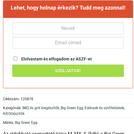
Lehet, hogy holnap érkezik? Tudd meg azonnal!
Elolvastam és elfogadom az
ASZF-et
Cikkszám:
120878
Kategóriák:
BBQ és grill kiegészítők
,
Big Green Egg
,
Edények és sütőfelületek
,
KiEGGészítők
Márka:
Big Green Egg
Az eldobható csepegtető tálca M, MX, S (5db) a Big Green