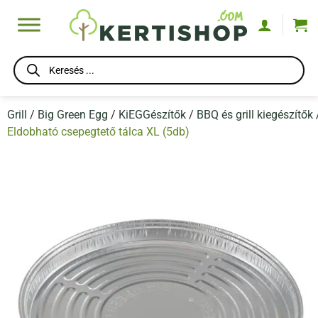
Skip
to
content
Products
search
Grill
/
Big Green Egg
/
KiEGGészítők
/
BBQ és grill kiegészítők
Eldobható csepegtető tálca XL (5db)