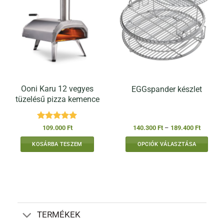
Ooni Karu 12 vegyes
EGGspander készlet
tüzelésű pizza kemence
Értékelés:
5
Ártartom
109.000
Ft
140.300
Ft
–
189.400
Ft
140.300 
/ 5
-
KOSÁRBA TESZEM
OPCIÓK VÁLASZTÁSA
189.400 
Ennek
a
terméknek
több
variációja
van.
TERMÉKEK
A