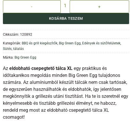
Eldobható csepegtető tálca XL (5db) mennyiség
KOSÁRBA TESZEM
Cikkszám:
120892
Kategóriák:
BBQ és grill kiegészítők
,
Big Green Egg
,
Edények és sütőfelületek
,
Sütés, tálalás
Márka:
Big Green Egg
Az
eldobható csepegtető tálca XL
egy praktikus és
időtakarékos megoldás minden Big Green Egg tulajdonos
számára. Az alumíniumból készült tálcák nem csak tartósak,
de egyszerűen használhatók és eldobhatók, így jelentősen
megkönnyítik a grillezés utáni tisztítást. Ha te is szeretnél egy
kényelmesebb és tisztább grillezési élményt, ne habozz,
rendeld meg most az eldobható csepegtető tálca XL
csomagot!