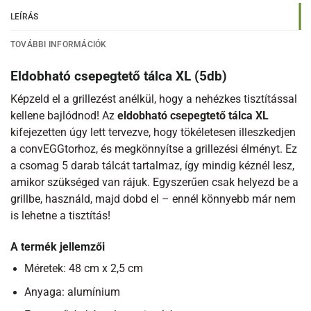
LEÍRÁS
TOVÁBBI INFORMÁCIÓK
Eldobható csepegtető tálca XL (5db)
Képzeld el a grillezést anélkül, hogy a nehézkes tisztítással
kellene bajlódnod! Az
eldobható csepegtető tálca XL
kifejezetten úgy lett tervezve, hogy tökéletesen illeszkedjen
a convEGGtorhoz, és megkönnyítse a grillezési élményt. Ez
a csomag 5 darab tálcát tartalmaz, így mindig kéznél lesz,
amikor szükséged van rájuk. Egyszerűen csak helyezd be a
grillbe, használd, majd dobd el – ennél könnyebb már nem
is lehetne a tisztítás!
A termék jellemzői
Méretek: 48 cm x 2,5 cm
Anyaga: alumínium