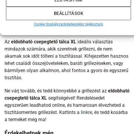
ELUTASÍTOM
az összes zsírt és nedvességet, megvédve ezzel a
convEGGtor felületét. Használat után egyszerűen dobd el a
BEÁLLÍTÁSOK
tálcát, és élvezd a könnyű tisztítást.
Cookie Szabályzat
Adatkezelési tájékoztató
Kiknek ajánljuk?
Az
eldobható csepegtető tálca XL
ideális választás
mindazok számára, akik szeretnek grillezni, de nem
akarnak sok időt tölteni a tisztítással. Kifejezetten hasznos
lehet családi összejöveteleken, baráti grillezéseken, vagy
bármilyen olyan alkalmon, ahol fontos a gyors és egyszerű
tisztítás.
Ne várj tovább, és tedd könnyebbé a grillezést az
eldobható
csepegtető tálca XL
segítségével! Rendelésedet
egyszerűen leadhatod online, és hamarosan élvezheted a
tisztításmentes grillezést. Kattints a
linkre
, és tedd kosárba
a terméket még ma!
Érdekelhetnek még…