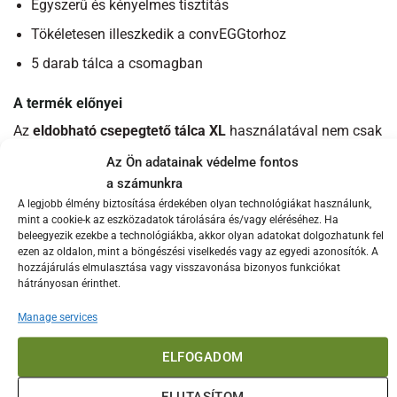
Egyszerű és kényelmes tisztítás
Tökéletesen illeszkedik a convEGGtorhoz
5 darab tálca a csomagban
A termék előnyei
Az
eldobható csepegtető tálca XL
használatával nem csak
a tisztítást könnyíted meg, hanem a grillezési élményt is
Az Ön adatainak védelme fontos
fokozhatod. Az alumínium anyag biztosítja, hogy a tálca
a számunkra
könnyű, de mégis tartós legyen. A méretei miatt tökéletesen
A legjobb élmény biztosítása érdekében olyan technológiákat használunk,
illeszkedik a Big Green Egg XL modelljéhez, így nem kell
mint a cookie-k az eszközadatok tárolására és/vagy eléréséhez. Ha
beleegyezik ezekbe a technológiákba, akkor olyan adatokat dolgozhatunk fel
aggódnod a zsír és egyéb szennyeződések miatt, amelyek
ezen az oldalon, mint a böngészési viselkedés vagy az egyedi azonosítók. A
a convEGGtorra kerülhetnének. Mindezek mellett a tálca
hozzájárulás elmulasztása vagy visszavonása bizonyos funkciókat
egyszerűen eldobható, így a grillezés után nem kell a
hátrányosan érinthet.
mosogatással bajlódnod.
Manage services
Használat és tisztítás
ELFOGADOM
Használat előtt helyezd a csepegtető tálcát a
convEGGtorra, majd kezdd el a grillezést. A tálca felfogja