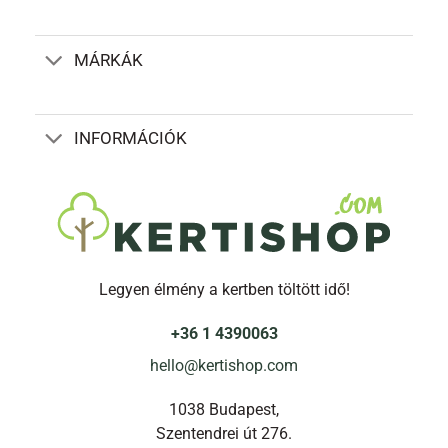
változatok
a
termékoldalon
MÁRKÁK
választhatók
ki
INFORMÁCIÓK
Legyen élmény a kertben töltött idő!
+36 1 4390063
hello@kertishop.com
1038 Budapest,
Szentendrei út 276.