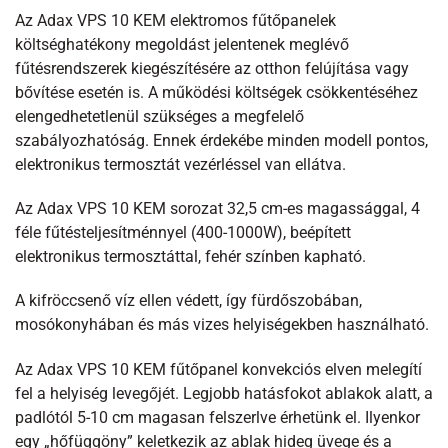
Az Adax VPS 10 KEM elektromos fűtőpanelek
költséghatékony megoldást jelentenek meglévő
fűtésrendszerek kiegészítésére az otthon felújítása vagy
bővítése esetén is. A működési költségek csökkentéséhez
elengedhetetlenül szükséges a megfelelő
szabályozhatóság. Ennek érdekébe minden modell pontos,
elektronikus termosztát vezérléssel van ellátva.
Az Adax VPS 10 KEM sorozat 32,5 cm-es magassággal, 4
féle fűtésteljesítménnyel (400-1000W), beépített
elektronikus termosztáttal, fehér színben kapható.
A kifröccsenő víz ellen védett, így fürdőszobában,
mosókonyhában és más vizes helyiségekben használható.
Az Adax VPS 10 KEM fűtőpanel konvekciós elven melegítí
fel a helyiség levegőjét. Legjobb hatásfokot ablakok alatt, a
padlótól 5-10 cm magasan felszerlve érhetünk el. Ilyenkor
egy „hőfüggöny” keletkezik az ablak hideg üvege és a