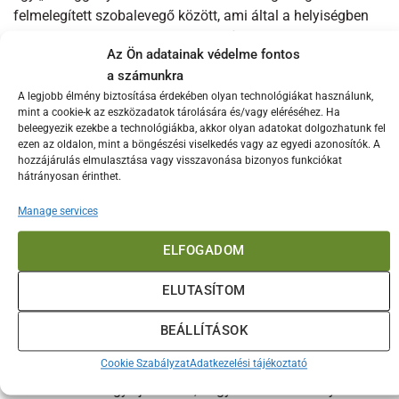
felmelegített szobalevegő között, ami által a helyiségben
egyenletes, a termosztát által beállított hőmérséklet marad.
Az Ön adatainak védelme fontos
a számunkra
Az Adax fűtőpanel nem hagyományos izzószállal működik,
hanem egy speciális fűtőbetéttel, amely az izzószálaknál
A legjobb élmény biztosítása érdekében olyan technológiákat használunk,
mint a cookie-k az eszközadatok tárolására és/vagy eléréséhez. Ha
jóval alacsonyabb hőmérsékleten fűt, ezáltal kevesebb
beleegyezik ezekbe a technológiákba, akkor olyan adatokat dolgozhatunk fel
áramot fogyaszt.
ezen az oldalon, mint a böngészési viselkedés vagy az egyedi azonosítók. A
hozzájárulás elmulasztása vagy visszavonása bizonyos funkciókat
hátrányosan érinthet.
A precíz elektronikus vezérlésnek köszönhetően a kívánt
hőmérséklet elérése után a fűtőpanel óránkénti
Manage services
fogyasztása általánosságban a fűtésteljesítmény
harmadának megfelelő kWh. Ez természetesen nem azt
ELFOGADOM
jelenti, hogy a fűtőtest nem veszi fel a teljesítménye
maximumának megfelelő áramot, hanem azt, hogy az
ELUTASÍTOM
elektronikus termosztát, mely méri a fűtendő helyiség
hőmérsékletét csak akkor kapcsol be, ha a szoba hőfoka a
BEÁLLÍTÁSOK
beállított érték alá süllyed.
Cookie Szabályzat
Adatkezelési tájékoztató
Felszerelésnél figyeljünk arra, hogy a hőfokszabályozóval