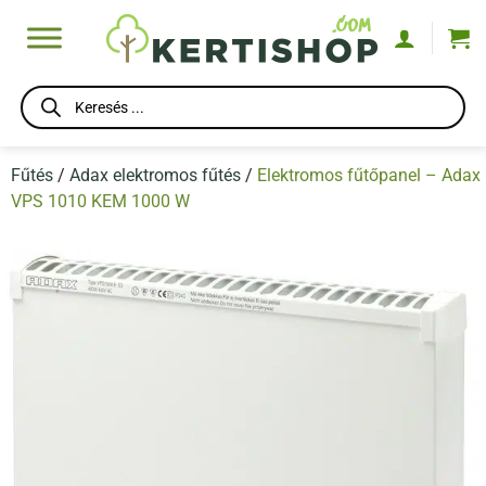
Skip
to
content
Products
search
Fűtés
/
Adax elektromos fűtés
/
Elektromos fűtőpanel – Adax
VPS 1010 KEM 1000 W