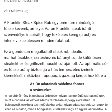
TOVÁBBI INFORMÁCIÓK
VÉLEMÉNYEK (0)
A Franklin Steak Spice Rub egy prémium minőségű
fűszerkeverék, amelyet Aaron Franklin steak iránti
szenvedélye inspirált, hogy tökéletes kéreg (crust) és
intenzív íz szülessen minden falatnál.
Ez a gondosan megalkotott steak rub ideális
marhahúsokhoz, sertéshez és bárányhoz, de különösen
steakekhez és grillezett húsokhoz ajánlott. Az optimális só-
és fűszerarány biztosítja a hús természetes ízeinek
kiemelését, miközben ropogós, ízgazdag kérget hoz létre a
felületén.
Az Ön adatainak védelme fontos
a számunkra
Jellemzők:
A legjobb élmény biztosítása érdekében olyan technológiákat használunk,
✔ Tökéletes kéreg (crust) és intenzív íz minden falatnál
mint a cookie-k az eszközadatok tárolására és/vagy eléréséhez. Ha
✔ Kifejezetten steakhez, de marha, sertés és
beleegyezik ezekbe a technológiákba, akkor olyan adatokat dolgozhatunk fel
ezen az oldalon, mint a böngészési viselkedés vagy az egyedi azonosítók. A
bárányhúsokhoz is kiváló