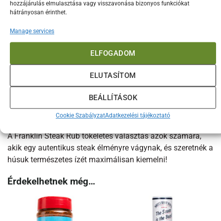
hozzájárulás elmulasztása vagy visszavonása bizonyos funkciókat
✔ Gondosan kiegyensúlyozott fűszerkeverék, amely kiemeli
hátrányosan érinthet.
a hús természetes aromáit
Manage services
✔ Űrtartalom: 326 g / 11,5 oz
ELFOGADOM
A gyártóról
A Franklin BBQ a texasi BBQ egyik legelismertebb neve,
ELUTASÍTOM
amelyet Aaron Franklin, a világ egyik legelismertebb
pitmastere alapított. Szószaik és fűszereik a legmagasabb
BEÁLLÍTÁSOK
minőséget képviselik, hogy minden BBQ és steak tökéletes
végeredményt hozzon.
Cookie Szabályzat
Adatkezelési tájékoztató
A Franklin Steak Rub tökéletes választás azok számára,
akik egy autentikus steak élményre vágynak, és szeretnék a
húsuk természetes ízét maximálisan kiemelni!
Érdekelhetnek még…