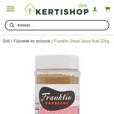
Skip
to
content
Products
search
Grill
/
Fűszerek és szószok
/
Franklin Steak Spice Rub 326g