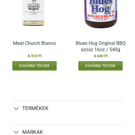
Blues Hog Original BBQ
Meat Church Blanco
szósz 16oz / 540g
8.310
Ft
4.640
Ft
KOSÁRBA TESZEM
KOSÁRBA TESZEM
TERMÉKEK
MÁRKÁK