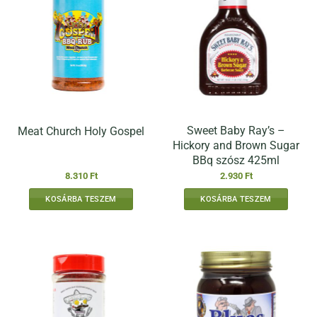
Sweet Baby Ray’s –
Meat Church Holy Gospel
Hickory and Brown Sugar
BBq szósz 425ml
8.310
Ft
2.930
Ft
KOSÁRBA TESZEM
KOSÁRBA TESZEM