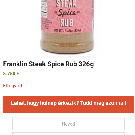
Franklin Steak Spice Rub 326g
8.750
Ft
Elfogyott
Lehet, hogy holnap érkezik? Tudd meg azonnal!