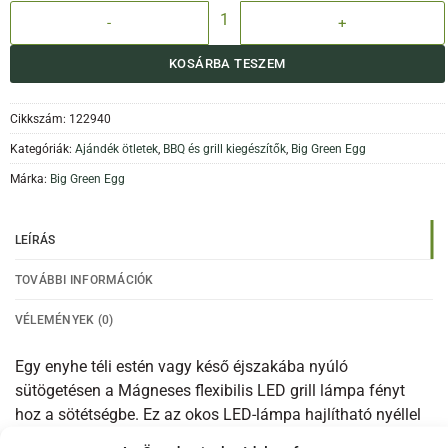
Hajlítható grill lámpa mennyiség
KOSÁRBA TESZEM
Cikkszám:
122940
Kategóriák:
Ajándék ötletek
,
BBQ és grill kiegészítők
,
Big Green Egg
Márka:
Big Green Egg
LEÍRÁS
TOVÁBBI INFORMÁCIÓK
VÉLEMÉNYEK (0)
Egy enyhe téli estén vagy késő éjszakába nyúló
sütögetésen a Mágneses flexibilis LED grill lámpa fényt
hoz a sötétségbe. Ez az okos LED-lámpa hajlítható nyéllel
van felszerelve, a végén pedig egy erős mágnes kapott