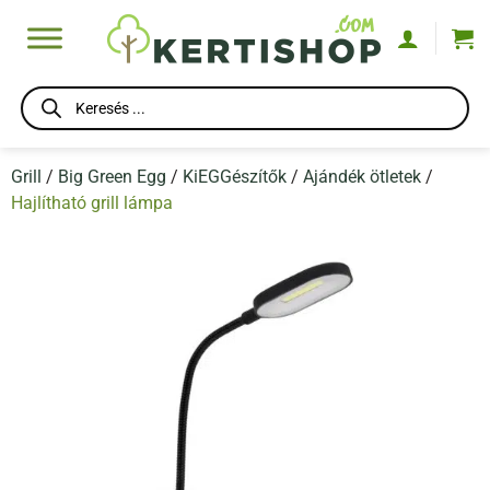
Skip
to
content
Products
search
Grill
/
Big Green Egg
/
KiEGGészítők
/
Ajándék ötletek
/
Hajlítható grill lámpa