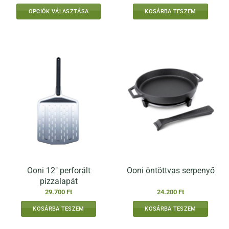
22.400 Ft
-
OPCIÓK VÁLASZTÁSA
KOSÁRBA TESZEM
61.900 Ft
Ennek
a
terméknek
több
variációja
van.
A
változatok
a
termékoldalon
választhatók
ki
Ooni 12″ perforált
Ooni öntöttvas serpenyő
pizzalapát
29.700
Ft
24.200
Ft
KOSÁRBA TESZEM
KOSÁRBA TESZEM