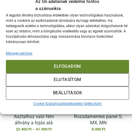
Az Ön adatainak védelme fontos
helyet. A mágnes segítségével rögzíthető a lámpát a Tojás
a számunkra
fém elemeihez, de akár fel is csiptetheti azt valahova
A legjobb élmény biztosítása érdekében olyan technológiákat használunk,
nyelénél fogva, így a lámpa megvilágíthatja önnek a
mint a cookie-k az eszközadatok tárolására és/vagy eléréséhez. Ha
sütőfelületet a legsötétebb estéken is.
beleegyezik ezekbe a technológiákba, akkor olyan adatokat dolgozhatunk fel
ezen az oldalon, mint a böngészési viselkedés vagy az egyedi azonosítók. A
hozzájárulás elmulasztása vagy visszavonása bizonyos funkciókat
Érdekelhetnek még…
hátrányosan érinthet.
Manage services
ELFOGADOM
ELUTASÍTOM
BEÁLLÍTÁSOK
Cookie Szabályzat
Adatkezelési tájékoztató
Asztalhoz való fém
Rozsdamentes panel S,
állvány a tojás alá
MX, MN
Ártartomány:
22.400
Ft
–
61.900
Ft
8.000
Ft