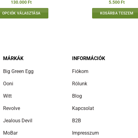
130.000
Ft
5.500
Ft
OPCIÓK VÁLASZTÁSA
KOSÁRBA TESZEM
Ennek
a
terméknek
több
variációja
van.
MÁRKÁK
INFORMÁCIÓK
A
Big Green Egg
Fiókom
változatok
a
Ooni
Rólunk
termékoldalon
választhatók
Witt
Blog
ki
Revolve
Kapcsolat
Jealous Devil
B2B
MoBar
Impresszum