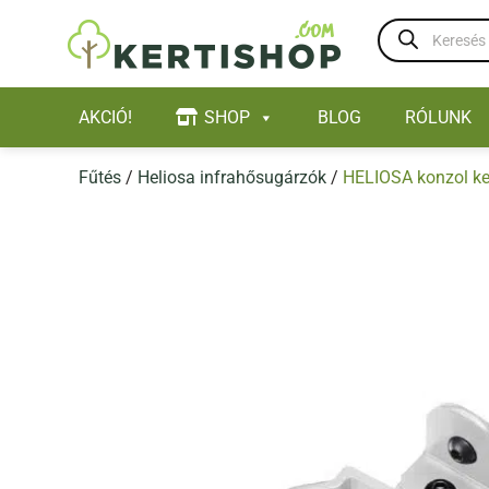
Skip
Products
to
search
content
AKCIÓ!
SHOP
BLOG
RÓLUNK
Fűtés
/
Heliosa infrahősugárzók
/
HELIOSA konzol ke