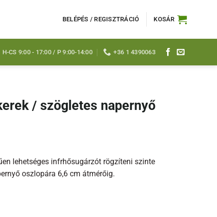
BELÉPÉS / REGISZTRÁCIÓ
KOSÁR
H-CS 9:00 - 17:00 / P 9:00-14:00
+36 1 4390063
erek / szögletes napernyő
en lehetséges infrhősugárzót rögzíteni szinte
pernyő oszlopára 6,6 cm átmérőig.