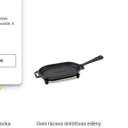
olyan
osítók. A
OK
kocka
Ooni rácsos öntöttvas edény