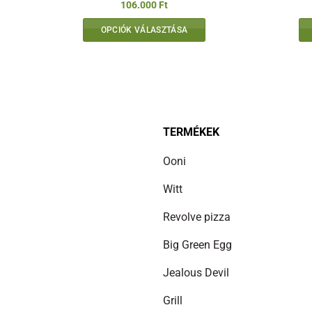
106.000
Ft
OPCIÓK VÁLASZTÁSA
Ennek
a
terméknek
több
variációja
van.
TERMÉKEK
A
Ooni
változatok
a
Witt
termékoldalon
választhatók
Revolve pizza
ki
Big Green Egg
Jealous Devil
Grill