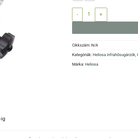
HELIOSA konzol kerek / szöglete
Cikkszám:
N/A
Kategóriák:
Heliosa infrahősugárzók
,
Márka:
Heliosa
-ig