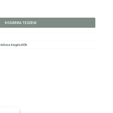
s napernyő oszlophoz mennyiség
KOSÁRBA TESZEM
Heliosa kiegészítők