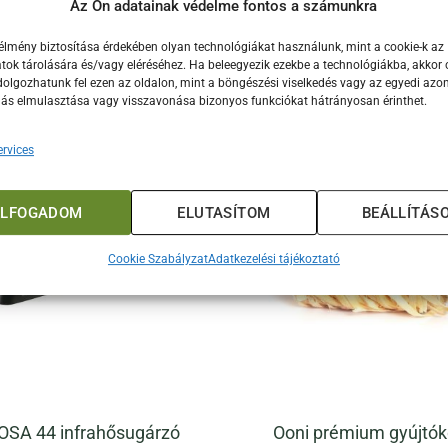
Az Ön adatainak védelme fontos a számunkra
élmény biztosítása érdekében olyan technológiákat használunk, mint a cookie-k az
ok tárolására és/vagy eléréséhez. Ha beleegyezik ezekbe a technológiákba, akkor 
olgozhatunk fel ezen az oldalon, mint a böngészési viselkedés vagy az egyedi azon
lás elmulasztása vagy visszavonása bizonyos funkciókat hátrányosan érinthet.
rvices
ELFOGADOM
ELUTASÍTOM
BEÁLLÍTÁS
Cookie Szabályzat
Adatkezelési tájékoztató
OSA 44 infrahősugárzó
Ooni prémium gyújtó