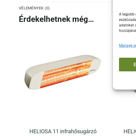
VÉLEMÉNYEK (0)
A legjobb 
Érdekelhetnek még…
eszközadat
adatokat d
hozzájáru
Manage se
HELIOSA 11 infrahősugárzó
HELI