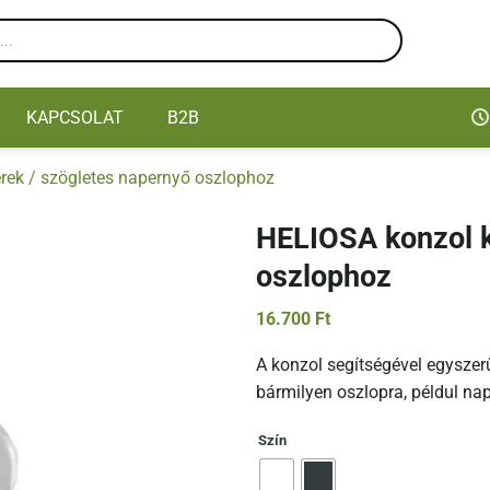
KAPCSOLAT
B2B
rek / szögletes napernyő oszlophoz
HELIOSA konzol k
oszlophoz
16.700
Ft
A konzol segítségével egyszerű
bármilyen oszlopra, példul na
Szín