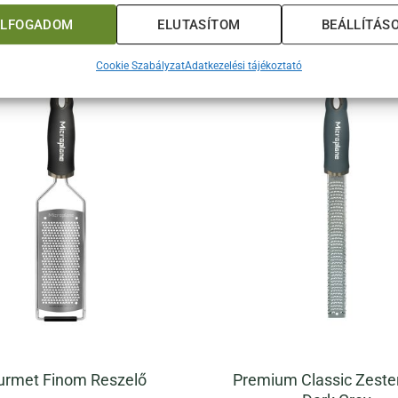
ELFOGADOM
ELUTASÍTOM
BEÁLLÍTÁS
Cookie Szabályzat
Adatkezelési tájékoztató
Premium Classic Zester
urmet Finom Reszelő