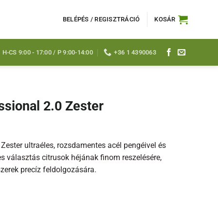
BELÉPÉS / REGISZTRÁCIÓ
KOSÁR
H-CS 9:00 - 17:00 / P 9:00-14:00
+36 1 4390063
sional 2.0 Zester
Zester ultraéles, rozsdamentes acél pengéivel és
es választás citrusok héjának finom reszelésére,
zerek precíz feldolgozására.
ter mennyiség