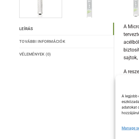
A Micr
LEÍRÁS
tervezt
TOVÁBBI INFORMÁCIÓK
acélból
biztosí
VÉLEMÉNYEK (0)
sajtok,
A resz
biztos
életta
ajánlot
A legjobb 
eszközadat
adatokat d
A Micro
hozzájáru
szakác
modern
Manage se
garantá