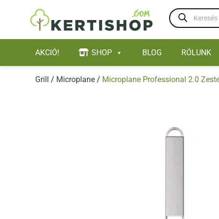
Skip
Products
to
search
content
AKCIÓ!
SHOP
BLOG
RÓLUNK
Grill
/
Microplane
/
Microplane Professional 2.0 Zeste