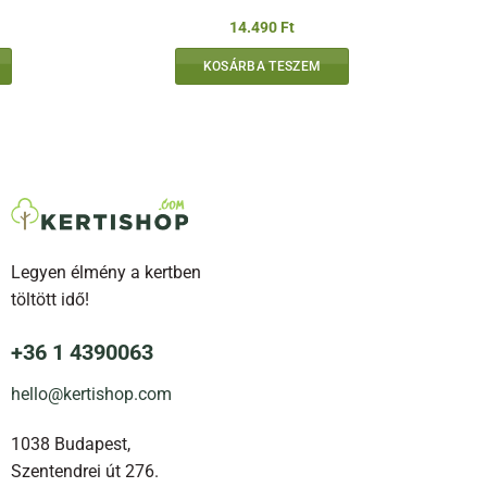
14.490
Ft
KOSÁRBA TESZEM
Legyen élmény a kertben
töltött idő!
+36 1 4390063
hello@kertishop.com
1038 Budapest,
Szentendrei út 276.