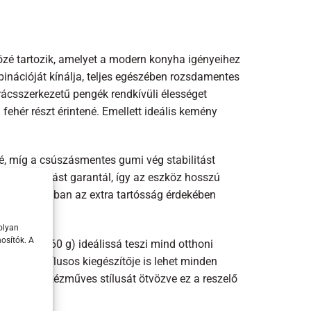
özé tartozik, amelyet a modern konyha igényeihez
binációját kínálja, teljes egészében rozsdamentes
t rácsszerkezetű pengék rendkívüli élességet
 fehér részt érintené. Emellett ideális kemény
é, míg a csúszásmentes gumi vég stabilitást
ágos tárolást garantál, így az eszköz hosszú
tást, azonban az extra tartósság érdekében
olyan
osítók. A
ű súlya (260 g) ideálissá teszi mind otthoni
 hanem stílusos kiegészítője is lehet minden
 modern kézműves stílusát ötvözve ez a reszelő