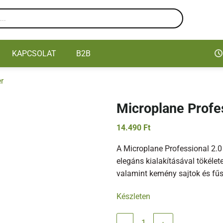
KAPCSOLAT
B2B
r
Microplane Profes
14.490
Ft
A Microplane Professional 2.0 
elegáns kialakításával tökélet
valamint kemény sajtok és fűs
Készleten
Microplane Professional 2.0 Zes