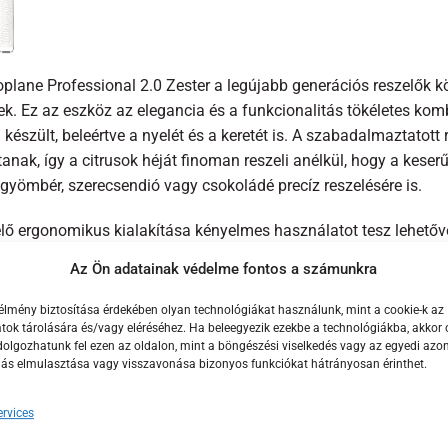
oplane Professional 2.0 Zester a legújabb generációs reszelők k
ek. Ez az eszköz az elegancia és a funkcionalitás tökéletes kom
 készült, beleértve a nyelét és a keretét is. A szabadalmaztatot
tanak, így a citrusok héját finoman reszeli anélkül, hogy a keserű
 gyömbér, szerecsendió vagy csokoládé precíz reszelésére is.
elő ergonomikus kialakítása kényelmes használatot tesz lehetőv
ít munka közben és megóvja a munkafelületet. A védőtok biztons
Az Ön adatainak védelme fontos a számunkra
rtamú marad. Mosogatógépben mosható, ami megkönnyíti a tisztí
t különleges törődést biztosítani neki.
élmény biztosítása érdekében olyan technológiákat használunk, mint a cookie-k az
ok tárolására és/vagy eléréséhez. Ha beleegyezik ezekbe a technológiákba, akkor 
olgozhatunk fel ezen az oldalon, mint a böngészési viselkedés vagy az egyedi azon
plane Professional 2.0 Zester mérete (31 cm x 4,7 cm) és könny
lás elmulasztása vagy visszavonása bizonyos funkciókat hátrányosan érinthet.
sok, mind profi séfek számára. Ez az eszköz nemcsak praktikus,
 konyhának. A Microplane ikonikus famegmunkáló örökségét és
rvices
ltan új szintre emeli főzési élményeit.