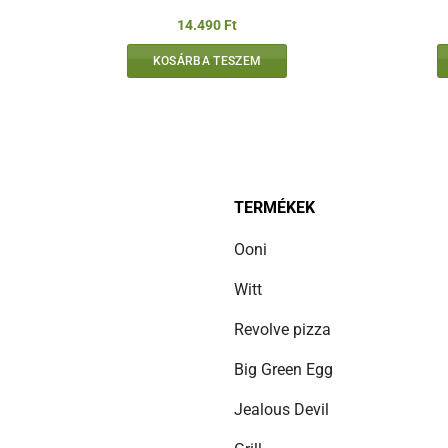
14.490
Ft
KOSÁRBA TESZEM
TERMÉKEK
Ooni
Witt
Revolve pizza
Big Green Egg
Jealous Devil