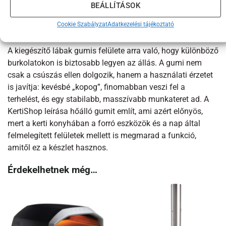
lábak pedig elrakhatók a következő szezonra vagy a
BEÁLLÍTÁSOK
végleges hely kialakításáig.
Cookie Szabályzat
Adatkezelési tájékoztató
Tapadás, ami a gyakorlatban számít
A kiegészítő lábak gumis felülete arra való, hogy különböző
burkolatokon is biztosabb legyen az állás. A gumi nem
csak a csúszás ellen dolgozik, hanem a használati érzetet
is javítja: kevésbé „kopog”, finomabban veszi fel a
terhelést, és egy stabilabb, masszívabb munkateret ad. A
KertiShop leírása hőálló gumit említ, ami azért előnyös,
mert a kerti konyhában a forró eszközök és a nap által
felmelegített felületek mellett is megmarad a funkció,
amitől ez a készlet hasznos.
Érdekelhetnek még…