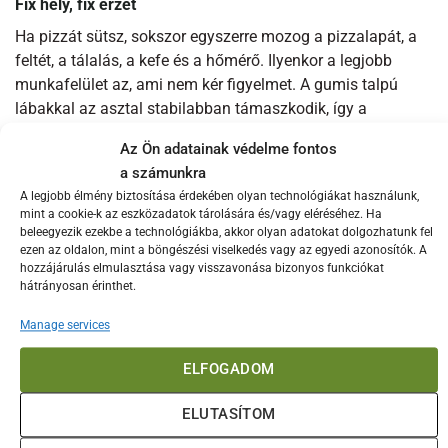
Fix hely, fix érzet
Ha pizzát sütsz, sokszor egyszerre mozog a pizzalapát, a
feltét, a tálalás, a kefe és a hőmérő. Ilyenkor a legjobb
munkafelület az, ami nem kér figyelmet. A gumis talpú
lábakkal az asztal stabilabban támaszkodik, így a
mozdulatok határozottabbak lehetnek, és a munkalap
Az Ön adatainak védelme fontos
„nem él külön életet”. Ez különösen akkor praktikus, ha a
a számunkra
terasz burkolata kicsit egyenetlen, vagy ha a kerti
A legjobb élmény biztosítása érdekében olyan technológiákat használunk,
konyhában gyakori a jövés-menés, és az asztalt könnyen
mint a cookie-k az eszközadatok tárolására és/vagy eléréséhez. Ha
meglökik.
beleegyezik ezekbe a technológiákba, akkor olyan adatokat dolgozhatunk fel
ezen az oldalon, mint a böngészési viselkedés vagy az egyedi azonosítók. A
hozzájárulás elmulasztása vagy visszavonása bizonyos funkciókat
Felszerelés, ami nem csinál nagy ügyet magából
hátrányosan érinthet.
A készlet standard menetes rögzítéssel készült, ezért a
Manage services
logika egyszerű: a gyári görgőket kicsavarod, és a helyükre
betekered a lábakat. Ez a megoldás azért jó, mert nem kell
ELFOGADOM
barkácsolni, nem kell átalakítani az asztalt, és a csere
bármikor visszafordítható. Ha később mégis úgy döntesz,
ELUTASÍTOM
hogy megint kell a mobilitás, a görgők visszatehetők, a