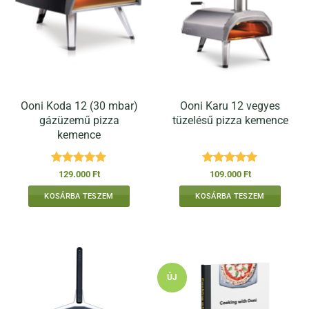
Ooni Koda 12 (30 mbar)
Ooni Karu 12 vegyes
gázüzemű pizza
tüzelésű pizza kemence
kemence
Értékelés:
5
Értékelés:
5
129.000
Ft
109.000
Ft
/ 5
/ 5
KOSÁRBA TESZEM
KOSÁRBA TESZEM
ÚJ