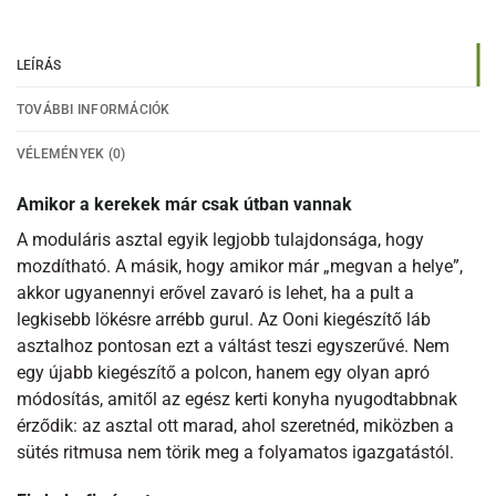
LEÍRÁS
TOVÁBBI INFORMÁCIÓK
VÉLEMÉNYEK (0)
Amikor a kerekek már csak útban vannak
A moduláris asztal egyik legjobb tulajdonsága, hogy
mozdítható. A másik, hogy amikor már „megvan a helye”,
akkor ugyanennyi erővel zavaró is lehet, ha a pult a
legkisebb lökésre arrébb gurul. Az Ooni kiegészítő láb
asztalhoz pontosan ezt a váltást teszi egyszerűvé. Nem
egy újabb kiegészítő a polcon, hanem egy olyan apró
módosítás, amitől az egész kerti konyha nyugodtabbnak
érződik: az asztal ott marad, ahol szeretnéd, miközben a
sütés ritmusa nem törik meg a folyamatos igazgatástól.