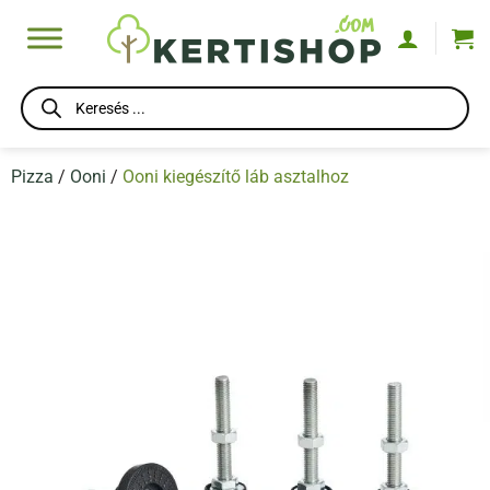
Skip
to
content
Products
search
Pizza
/
Ooni
/
Ooni kiegészítő láb asztalhoz