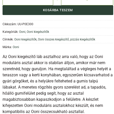
KOSÁRBA TESZEM
Cikkszám:
UU-P0E300
Kategóriák:
Ooni
,
Ooni kiegészítők
Címkék:
Ooni kiegészítők
,
Ooni összes kiegészítő
,
pizzás kiegészítők
Márka:
Ooni
Az Ooni kiegészítő láb asztalhoz arra való, hogy az Ooni
moduláris asztal akkor is stabilan álljon, amikor már nem
szeretnéd, hogy guruljon. Ha megtaláltad a végleges helyét a
teraszon vagy a kerti konyhában, egyszerűen kicsavarhatod a
gyári görgőket, és a helyükre felteheted a gumis talpú
lábakat. A menetes rögzítés gyors szerelést ad, a tapadós,
hőálló gumifelület pedig segít, hogy az asztal
magabiztosabban kapaszkodjon a felületre. A készlet
kifejezetten Ooni moduláris asztalokhoz készült, és nem
kompatibilis az Ooni összecsukható asztallal.