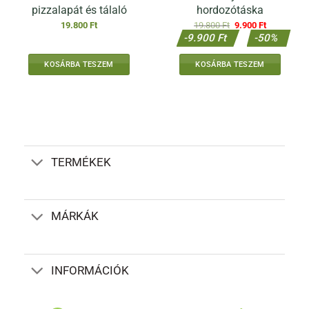
pizzalapát és tálaló
hordozótáska
Original
Current
19.800
Ft
19.800
Ft
9.900
Ft
price
price
-9.900 Ft
-50%
was:
is:
19.800 Ft.
9.900 Ft.
KOSÁRBA TESZEM
KOSÁRBA TESZEM
TERMÉKEK
MÁRKÁK
INFORMÁCIÓK