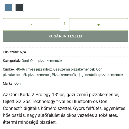
Ooni Koda 2 PRO (30 mbar) gázüzemű pizzakemence mennyiség
KOSÁRBA TESZEM
Cikkszám:
N/A
Kategóriák:
Ooni
,
Ooni pizzakemencék
Címkék:
40-46 cm-es pizzákhoz
,
Gázüzemű pizzakemencék
,
Ooni
pizzakemencék
,
pizzakemence
,
Pizzakemencék
,
Új generációs pizzakemencék
Márka:
Ooni
Az Ooni Koda 2 Pro egy 18″-os, gázüzemű pizzakemence,
fejlett G2 Gas Technology™-val és Bluetooth-os Ooni
Connect™ digitális hőmérő szettel. Gyors felfűtés, egyenletes
hőeloszlás, nagy sütőfelület és okos vezérlés a tökéletes,
éttermi minőségű pizzáért.