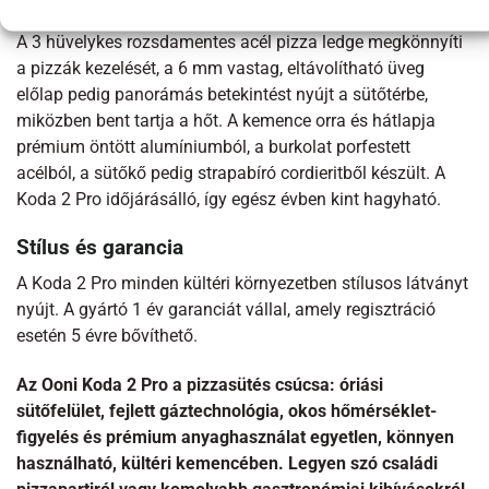
Innovatív részletek és prémium anyaghasználat
A 3 hüvelykes rozsdamentes acél pizza ledge megkönnyíti
a pizzák kezelését, a 6 mm vastag, eltávolítható üveg
előlap pedig panorámás betekintést nyújt a sütőtérbe,
miközben bent tartja a hőt. A kemence orra és hátlapja
prémium öntött alumíniumból, a burkolat porfestett
acélból, a sütőkő pedig strapabíró cordieritből készült. A
Koda 2 Pro időjárásálló, így egész évben kint hagyható.
Stílus és garancia
A Koda 2 Pro minden kültéri környezetben stílusos látványt
nyújt. A gyártó 1 év garanciát vállal, amely regisztráció
esetén 5 évre bővíthető.
Az Ooni Koda 2 Pro a pizzasütés csúcsa: óriási
sütőfelület, fejlett gáztechnológia, okos hőmérséklet-
figyelés és prémium anyaghasználat egyetlen, könnyen
használható, kültéri kemencében. Legyen szó családi