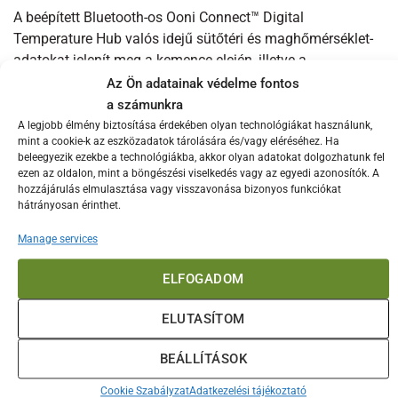
A beépített Bluetooth-os Ooni Connect™ Digital
Temperature Hub valós idejű sütőtéri és maghőmérséklet-
adatokat jelenít meg a kemence elején, illetve a
telefonodon is. Az okos hőmérséklet-figyelésnek
Az Ön adatainak védelme fontos
köszönhetően mindig pontosan követheted, mikor tökéletes
a számunkra
a pizza, a hús vagy bármilyen más fogás. Az Ooni
A legjobb élmény biztosítása érdekében olyan technológiákat használunk,
mint a cookie-k az eszközadatok tárolására és/vagy eléréséhez. Ha
applikációval sütési naplót vezethetsz, recepteket és
beleegyezik ezekbe a technológiákba, akkor olyan adatokat dolgozhatunk fel
hasznos tippeket is elérhetsz.
ezen az oldalon, mint a böngészési viselkedés vagy az egyedi azonosítók. A
hozzájárulás elmulasztása vagy visszavonása bizonyos funkciókat
Kényelmes használat, gyors beüzemelés
hátrányosan érinthet.
A Koda 2 Pro plug-and-play kialakításának köszönhetően
Manage services
percek alatt üzembe helyezhető. Az oldalsó, prémium
öntött alumínium vezérlőpanel és az elektromos
ELFOGADOM
szikragyújtás egyszerű és biztonságos indítást tesz
ELUTASÍTOM
lehetővé. A sütő tisztítása szinte magától értetődő: a
magas hőmérsékletű pyrolytic tisztítás elégeti a
BEÁLLÍTÁSOK
maradékokat, így csak minimális karbantartást igényel.
Cookie Szabályzat
Adatkezelési tájékoztató