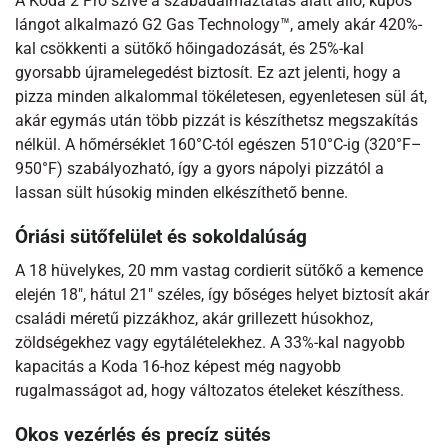
A Koda 2 Pro szíve a szabadalmaztatás alatt álló, kúpos
lángot alkalmazó G2 Gas Technology™, amely akár 420%-
kal csökkenti a sütőkő hőingadozását, és 25%-kal
gyorsabb újramelegedést biztosít. Ez azt jelenti, hogy a
pizza minden alkalommal tökéletesen, egyenletesen sül át,
akár egymás után több pizzát is készíthetsz megszakítás
nélkül. A hőmérséklet 160°C-tól egészen 510°C-ig (320°F–
950°F) szabályozható, így a gyors nápolyi pizzától a
lassan sült húsokig minden elkészíthető benne.
Óriási sütőfelület és sokoldalúság
A 18 hüvelykes, 20 mm vastag cordierit sütőkő a kemence
elején 18″, hátul 21″ széles, így bőséges helyet biztosít akár
családi méretű pizzákhoz, akár grillezett húsokhoz,
zöldségekhez vagy egytálételekhez. A 33%-kal nagyobb
kapacitás a Koda 16-hoz képest még nagyobb
rugalmasságot ad, hogy változatos ételeket készíthess.
Okos vezérlés és precíz sütés