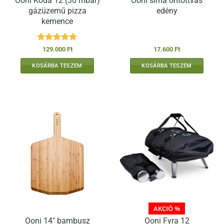
Ooni Koda 12 (30 mbar)
Ooni sima öntöttvas
gázüzemű pizza
edény
kemence
Értékelés:
5
129.000
Ft
17.600
Ft
/ 5
KOSÁRBA TESZEM
KOSÁRBA TESZEM
AKCIÓ %
Ooni 14″ bambusz
Ooni Fyra 12