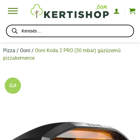
Skip
to
content
Products
search
Pizza
/
Ooni
/
Ooni Koda 2 PRO (30 mbar) gázüzemű
pizzakemence
ÚJ!