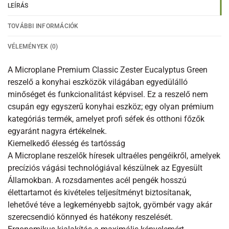
LEÍRÁS
TOVÁBBI INFORMÁCIÓK
VÉLEMÉNYEK (0)
A Microplane Premium Classic Zester Eucalyptus Green
reszelő a konyhai eszközök világában egyedülálló
minőséget és funkcionalitást képvisel. Ez a reszelő nem
csupán egy egyszerű konyhai eszköz; egy olyan prémium
kategóriás termék, amelyet profi séfek és otthoni főzők
egyaránt nagyra értékelnek.​
Kiemelkedő élesség és tartósság
A Microplane reszelők híresek ultraéles pengéikről, amelyek
precíziós vágási technológiával készülnek az Egyesült
Államokban. A rozsdamentes acél pengék hosszú
élettartamot és kivételes teljesítményt biztosítanak,
lehetővé téve a legkeményebb sajtok, gyömbér vagy akár
szerecsendió könnyed és hatékony reszelését.