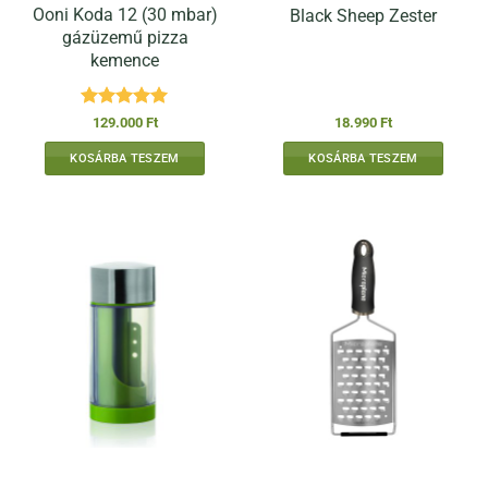
Ooni Koda 12 (30 mbar)
Black Sheep Zester
gázüzemű pizza
kemence
Értékelés:
5
129.000
Ft
18.990
Ft
/ 5
KOSÁRBA TESZEM
KOSÁRBA TESZEM