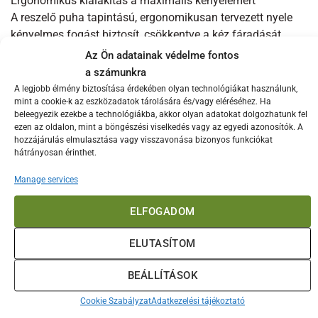
Ergonomikus kialakítás a maximális kényelemért
A reszelő puha tapintású, ergonomikusan tervezett nyele
kényelmes fogást biztosít, csökkentve a kéz fáradását
hosszabb használat során is. A csúszásmentes gumi
Az Ön adatainak védelme fontos
végek pedig stabilitást nyújtanak, megóvva a munkaasztalt
a számunkra
a karcolódástól és biztosítva a biztonságos használatot.
A legjobb élmény biztosítása érdekében olyan technológiákat használunk,
mint a cookie-k az eszközadatok tárolására és/vagy eléréséhez. Ha
Sokoldalú felhasználás
beleegyezik ezekbe a technológiákba, akkor olyan adatokat dolgozhatunk fel
A Microplane Premium Classic Zester ideális eszköz a
ezen az oldalon, mint a böngészési viselkedés vagy az egyedi azonosítók. A
citrusfélék héjának finom reszeléséhez, lehetővé téve az
hozzájárulás elmulasztása vagy visszavonása bizonyos funkciókat
hátrányosan érinthet.
ételek és italok ízének fokozását friss, aromás citruszest
hozzáadásával. Emellett kiválóan alkalmas kemény sajtok,
Manage services
gyömbér, fokhagyma, csokoládé és egyéb fűszerek finom
reszelésére is, így sokoldalú kiegészítője minden
ELFOGADOM
konyhának.
Praktikus tárolás és tisztítás
ELUTASÍTOM
A reszelőhöz tartozik egy védőburkolat, amely megóvja a
pengét és biztonságos tárolást tesz lehetővé. A termék
BEÁLLÍTÁSOK
mosogatógépben tisztítható, ami megkönnyíti a
Cookie Szabályzat
Adatkezelési tájékoztató
karbantartását és biztosítja a higiénikus használatot.