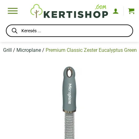
Skip
to
content
Products
search
Grill
/
Microplane
/
Premium Classic Zester Eucalyptus Green