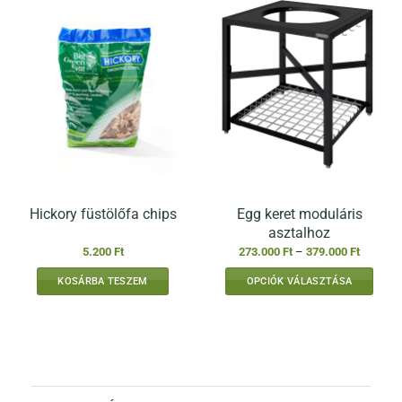
több
variációja
van.
A
változatok
a
termékoldalon
választhatók
ki
Egg keret moduláris
Hickory füstölőfa chips
asztalhoz
Ártartom
5.200
Ft
273.000
Ft
–
379.000
Ft
273.000 
-
KOSÁRBA TESZEM
OPCIÓK VÁLASZTÁSA
379.000 
Ennek
a
terméknek
több
variációja
van.