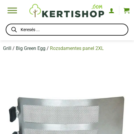
Skip
to
content
Products
search
Grill
/
Big Green Egg
/
Rozsdamentes panel 2XL