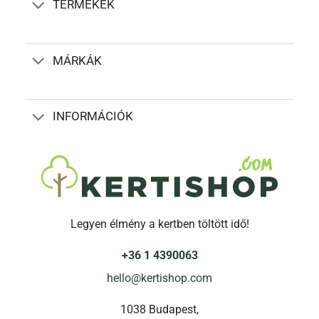
TERMÉKEK
A
változatok
a
termékoldalon
MÁRKÁK
választhatók
ki
INFORMÁCIÓK
Legyen élmény a kertben töltött idő!
+36 1 4390063
hello@kertishop.com
1038 Budapest,