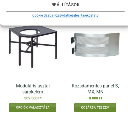
BEÁLLÍTÁSOK
Érdekelhetnek még…
Cookie Szabályzat
Adatkezelési tájékoztató
Moduláris asztal
Rozsdamentes panel S,
sarokelem
MX, MN
309.000
Ft
8.000
Ft
OPCIÓK VÁLASZTÁSA
KOSÁRBA TESZEM
Ennek
a
terméknek