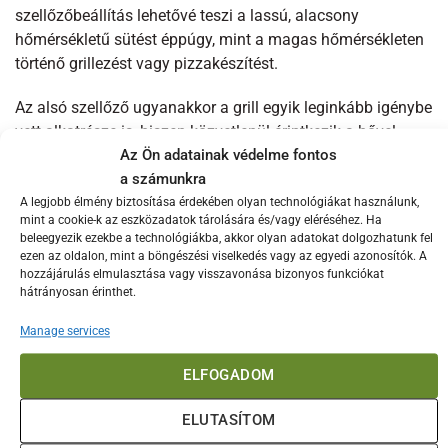
szellőzőbeállítás lehetővé teszi a lassú, alacsony
hőmérsékletű sütést éppúgy, mint a magas hőmérsékleten
történő grillezést vagy pizzakészítést.
Az alsó szellőző ugyanakkor a grill egyik leginkább igénybe
vett alkatrésze is, hiszen közvetlenül érintkezik a hővel,
Az Ön adatainak védelme fontos
nedvességgel és a külső környezeti hatásokkal. Az
a számunkra
időjárási viszonyok és az intenzív használat következtében
a hagyományos anyagok hajlamosak a korrózióra, ami
A legjobb élmény biztosítása érdekében olyan technológiákat használunk,
mint a cookie-k az eszközadatok tárolására és/vagy eléréséhez. Ha
befolyásolhatja a grill teljesítményét. Ezért különösen
beleegyezik ezekbe a technológiákba, akkor olyan adatokat dolgozhatunk fel
fontos, hogy az alsó szellőző panelje tartós és ellenálló
ezen az oldalon, mint a böngészési viselkedés vagy az egyedi azonosítók. A
anyagból készüljön.
hozzájárulás elmulasztása vagy visszavonása bizonyos funkciókat
hátrányosan érinthet.
A rozsdamentes panel nemcsak a grill hatékony
Manage services
működését biztosítja, hanem jelentősen meghosszabbítja
az eszköz élettartamát is. Ha a Big Green Egg grillje alsó
ELFOGADOM
szellőzőjének cseréje esedékes, a rozsdamentes változat
egy prémium minőségű és hosszú távon is megbízható
ELUTASÍTOM
megoldás.