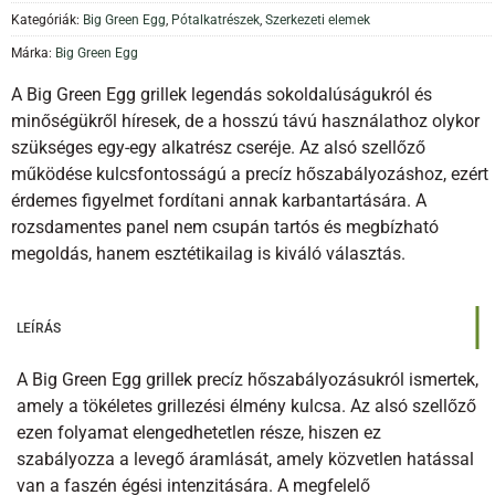
Kategóriák:
Big Green Egg
,
Pótalkatrészek
,
Szerkezeti elemek
Márka:
Big Green Egg
A Big Green Egg grillek legendás sokoldalúságukról és
minőségükről híresek, de a hosszú távú használathoz olykor
szükséges egy-egy alkatrész cseréje. Az alsó szellőző
működése kulcsfontosságú a precíz hőszabályozáshoz, ezért
érdemes figyelmet fordítani annak karbantartására. A
rozsdamentes panel nem csupán tartós és megbízható
megoldás, hanem esztétikailag is kiváló választás.
LEÍRÁS
A Big Green Egg grillek precíz hőszabályozásukról ismertek,
amely a tökéletes grillezési élmény kulcsa. Az alsó szellőző
ezen folyamat elengedhetetlen része, hiszen ez
szabályozza a levegő áramlását, amely közvetlen hatással
van a faszén égési intenzitására. A megfelelő