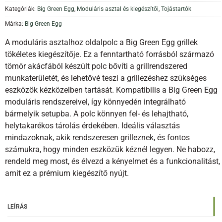
Kategóriák:
Big Green Egg
,
Moduláris asztal és kiegészítői
,
Tojástartók
Márka:
Big Green Egg
A moduláris asztalhoz oldalpolc a Big Green Egg grillek
tökéletes kiegészítője. Ez a fenntartható forrásból származó
tömör akácfából készült polc bővíti a grillrendszered
munkaterületét, és lehetővé teszi a grillezéshez szükséges
eszközök kézközelben tartását. Kompatibilis a Big Green Egg
moduláris rendszereivel, így könnyedén integrálható
bármelyik setupba. A polc könnyen fel- és lehajtható,
helytakarékos tárolás érdekében. Ideális választás
mindazoknak, akik rendszeresen grilleznek, és fontos
számukra, hogy minden eszközük kéznél legyen. Ne habozz,
rendeld meg most, és élvezd a kényelmet és a funkcionalitást,
amit ez a prémium kiegészítő nyújt.
LEÍRÁS