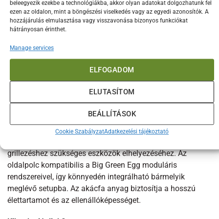
A polc könnyedén lehajtható, amikor nincs használatban,
beleegyezik ezekbe a technológiákba, akkor olyan adatokat dolgozhatunk fel
így nem foglal fölösleges helyet. Ez a tulajdonság
ezen az oldalon, mint a böngészési viselkedés vagy az egyedi azonosítók. A
hozzájárulás elmulasztása vagy visszavonása bizonyos funkciókat
különösen hasznos kis kertekben vagy teraszokon.
hátrányosan érinthet.
Az oldalpolc kiváló választás mindazoknak, akik szeretnek
Manage services
grillezni, és fontos számukra, hogy minden eszközük
kéznél legyen. Az extra munkaterület lehetővé teszi a
ELFOGADOM
hatékonyabb és rendezettebb előkészítést, ami végső soron
ELUTASÍTOM
hozzájárul a sikeres grillezéshez.
BEÁLLÍTÁSOK
Méretek és kompatibilitás
A moduláris asztalhoz oldalpolc mérete 16” x 25” (kb. 40 x
Cookie Szabályzat
Adatkezelési tájékoztató
63 cm), ami elegendő helyet biztosít az előkészítéshez és a
grillezéshez szükséges eszközök elhelyezéséhez. Az
oldalpolc kompatibilis a Big Green Egg moduláris
rendszereivel, így könnyedén integrálható bármelyik
meglévő setupba. Az akácfa anyag biztosítja a hosszú
élettartamot és az ellenállóképességet.