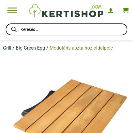
Skip
to
content
Products
search
Grill
/
Big Green Egg
/
Moduláris asztalhoz oldalpolc