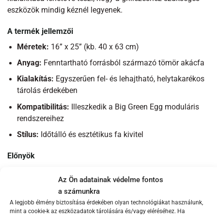
eszközök mindig kéznél legyenek.
A termék jellemzői
Méretek:
16” x 25” (kb. 40 x 63 cm)
Anyag:
Fenntartható forrásból származó tömör akácfa
Kialakítás:
Egyszerűen fel- és lehajtható, helytakarékos
tárolás érdekében
Kompatibilitás:
Illeszkedik a Big Green Egg moduláris
rendszereihez
Stílus:
Időtálló és esztétikus fa kivitel
Előnyök
A moduláris asztalhoz oldalpolc nemcsak praktikus,
Az Ön adatainak védelme fontos
hanem esztétikailag is vonzó kiegészítő. Az akácfa anyag
a számunkra
természetes szépsége bármelyik kültéri környezetbe illik,
A legjobb élmény biztosítása érdekében olyan technológiákat használunk,
miközben kiválóan ellenáll az időjárás viszontagságainak.
mint a cookie-k az eszközadatok tárolására és/vagy eléréséhez. Ha