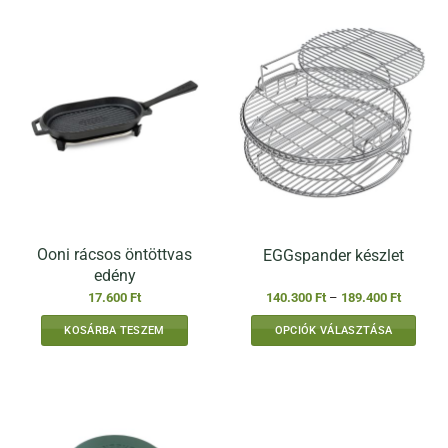
Ooni rácsos öntöttvas
EGGspander készlet
edény
Ártartom
17.600
Ft
140.300
Ft
–
189.400
Ft
140.300 
-
KOSÁRBA TESZEM
OPCIÓK VÁLASZTÁSA
189.400 
Ennek
a
terméknek
több
variációja