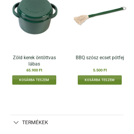
van.
A
változatok
a
termékoldalon
választhatók
ki
Zöld kerek öntöttvas
BBQ szósz ecset pótfej
lábas
65.900
Ft
5.500
Ft
KOSÁRBA TESZEM
KOSÁRBA TESZEM
TERMÉKEK