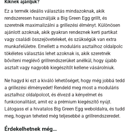
Kiknek ajánljuk?
Ez a termék ideális választás mindazoknak, akik
rendszeresen használják a Big Green Egg grillt, és
szeretnék maximalizálni a grillezési élményt. Különösen
ajánlott azoknak, akik gyakran rendeznek kerti partikat
vagy családi összejöveteleket, és szükségük van extra
munkafelületre. Emellett a moduláris asztalhoz oldalpolc
tökéletes választás lehet azoknak is, akik szeretnék
bővíteni meglévő grillrendszerüket anélkül, hogy újabb
asztalt vagy nagyobb kiegészítőt kellene vásárolniuk.
Ne hagyd ki ezt a kiváló lehetőséget, hogy még jobbá tedd
a grillezési élményedet! Rendeld meg most a moduláris
asztalhoz oldalpolcot, és élvezd a kényelmet és
funkcionalitást, amit ez a prémium kiegészítő nyújt.
Látogass el a hivatalos Big Green Egg weboldalra, és tudd
meg, hogyan teheted még teljesebbé a grillrendszeredet.
Érdekelhetnek még…