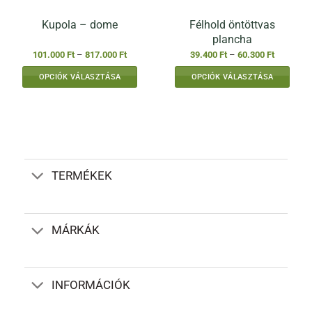
Félhold öntöttvas
Kupola – dome
plancha
Ártartomány:
Ártartomá
101.000
Ft
–
817.000
Ft
39.400
Ft
–
60.300
Ft
101.000 Ft
39.400 Ft
-
-
OPCIÓK VÁLASZTÁSA
OPCIÓK VÁLASZTÁSA
817.000 Ft
60.300 Ft
Ennek
Ennek
a
a
terméknek
terméknek
több
több
variációja
variációja
van.
van.
TERMÉKEK
A
A
változatok
változatok
a
a
termékoldalon
termékoldalon
MÁRKÁK
választhatók
választhatók
ki
ki
INFORMÁCIÓK