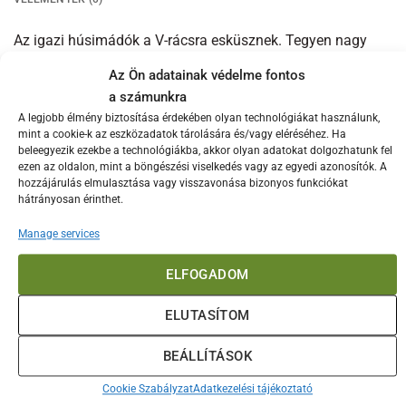
Az igazi húsimádók a V-rácsra esküsznek. Tegyen nagy
szelet, akár megtöltött húst, oldalasokat vagy szárnyast a
Az Ön adatainak védelme fontos
rácsra, és helyezze megfelelő méretű téglalap alakú
a számunkra
csöpögtető tálcára, ami majd felfogja a lecsöpögő zsírt és
A legjobb élmény biztosítása érdekében olyan technológiákat használunk,
szaftot. Helyezze a csepegtetőtálcával a Tojás rácsára. Ez
mint a cookie-k az eszközadatok tárolására és/vagy eléréséhez. Ha
a közvetett sütési mód biztosítja, hogy az elkészült fogás
beleegyezik ezekbe a technológiákba, akkor olyan adatokat dolgozhatunk fel
ezen az oldalon, mint a böngészési viselkedés vagy az egyedi azonosítók. A
porhanyós és szaftos maradjon. XL, L, M modellekhez.
hozzájárulás elmulasztása vagy visszavonása bizonyos funkciókat
Rozsdamentes acélból készült, így hosszú távon
hátrányosan érinthet.
használható.
Manage services
Érdekelhetnek még…
ELFOGADOM
ELUTASÍTOM
BEÁLLÍTÁSOK
Cookie Szabályzat
Adatkezelési tájékoztató