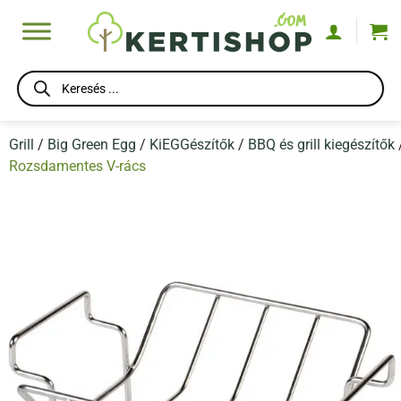
Skip
to
content
Products
search
Grill
/
Big Green Egg
/
KiEGGészítők
/
BBQ és grill kiegészítők
Rozsdamentes V-rács