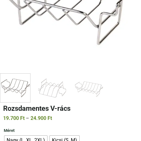
Rozsdamentes V-rács
Ártartomány:
19.700
Ft
–
24.900
Ft
19.700 Ft
-
Méret
24.900 Ft
Nagy (L, XL, 2XL)
Kicsi (S, M)