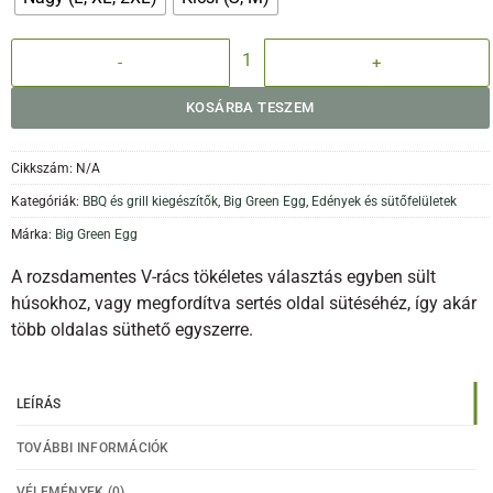
Rozsdamentes V-rács mennyiség
KOSÁRBA TESZEM
Cikkszám:
N/A
Kategóriák:
BBQ és grill kiegészítők
,
Big Green Egg
,
Edények és sütőfelületek
Márka:
Big Green Egg
A rozsdamentes V-rács tökéletes választás egyben sült
húsokhoz, vagy megfordítva sertés oldal sütéséhéz, így akár
több oldalas süthető egyszerre.
LEÍRÁS
TOVÁBBI INFORMÁCIÓK
VÉLEMÉNYEK (0)