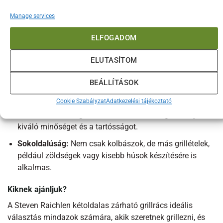
Előnyei
Manage services
Könnyű használat:
Az ergonomikus fogantyú és a
zárható mechanizmus révén egyszerűen és
ELFOGADOM
biztonságosan használható.
Egyszerű tisztítás:
A rozsdamentes acél anyag könnyen
ELUTASÍTOM
tisztítható, akár kézzel, akár mosogatógépben.
BEÁLLÍTÁSOK
Univerzális méret:
A grillrács mérete tökéletesen
illeszkedik a legtöbb standard grillhez.
Cookie Szabályzat
Adatkezelési tájékoztató
Prémium minőség:
Steven Raichlen neve garantálja a
kiváló minőséget és a tartósságot.
Sokoldalúság:
Nem csak kolbászok, de más grillételek,
például zöldségek vagy kisebb húsok készítésére is
alkalmas.
Kiknek ajánljuk?
A Steven Raichlen kétoldalas zárható grillrács ideális
választás mindazok számára, akik szeretnek grillezni, és