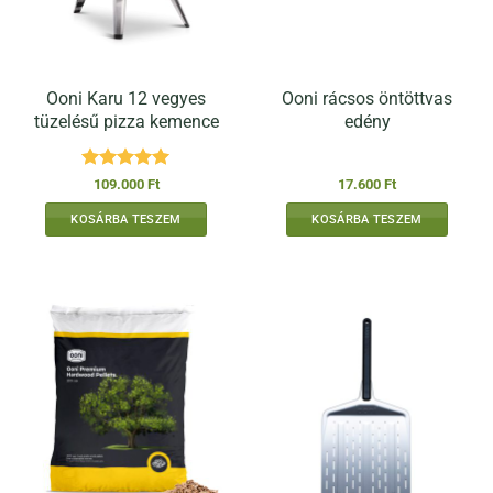
Ooni Karu 12 vegyes
Ooni rácsos öntöttvas
tüzelésű pizza kemence
edény
Értékelés:
5
109.000
Ft
17.600
Ft
/ 5
KOSÁRBA TESZEM
KOSÁRBA TESZEM