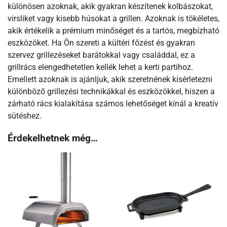
különösen azoknak, akik gyakran készítenek kolbászokat,
virsliket vagy kisebb húsokat a grillen. Azoknak is tökéletes,
akik értékelik a prémium minőséget és a tartós, megbízható
eszközöket. Ha Ön szereti a kültéri főzést és gyakran
szervez grillezéseket barátokkal vagy családdal, ez a
grillrács elengedhetetlen kellék lehet a kerti partihoz.
Emellett azoknak is ajánljuk, akik szeretnének kísérletezni
különböző grillezési technikákkal és eszközökkel, hiszen a
zárható rács kialakítása számos lehetőséget kínál a kreatív
sütéshez.
Érdekelhetnek még…