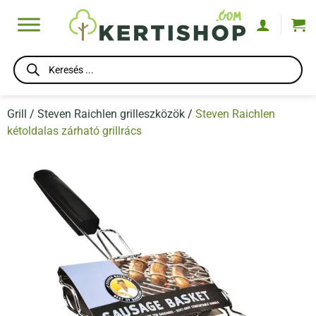
Skip
to
content
Products
search
Grill
/
Steven Raichlen grilleszközök
/
Steven Raichlen
kétoldalas zárható grillrács