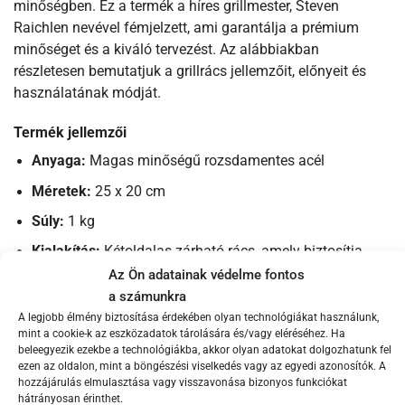
minőségben. Ez a termék a híres grillmester, Steven
Raichlen nevével fémjelzett, ami garantálja a prémium
minőséget és a kiváló tervezést. Az alábbiakban
részletesen bemutatjuk a grillrács jellemzőit, előnyeit és
használatának módját.
Termék jellemzői
Anyaga:
Magas minőségű rozsdamentes acél
Méretek:
25 x 20 cm
Súly:
1 kg
Kialakítás:
Kétoldalas zárható rács, amely biztosítja,
hogy a kolbászok egyenletesen süljenek meg és ne
Az Ön adatainak védelme fontos
essenek le a grillről
a számunkra
A legjobb élmény biztosítása érdekében olyan technológiákat használunk,
Extra funkciók:
Ergonomikus fogantyú a könnyű
mint a cookie-k az eszközadatok tárolására és/vagy eléréséhez. Ha
kezelhetőség érdekében, és zárható mechanizmus a
beleegyezik ezekbe a technológiákba, akkor olyan adatokat dolgozhatunk fel
ezen az oldalon, mint a böngészési viselkedés vagy az egyedi azonosítók. A
biztonságos sütéshez
hozzájárulás elmulasztása vagy visszavonása bizonyos funkciókat
hátrányosan érinthet.