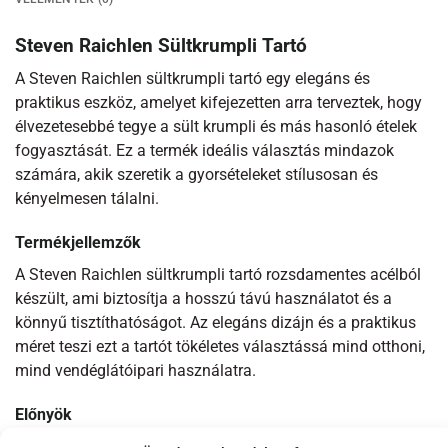
Steven Raichlen Sültkrumpli Tartó
A Steven Raichlen sültkrumpli tartó egy elegáns és
praktikus eszköz, amelyet kifejezetten arra terveztek, hogy
élvezetesebbé tegye a sült krumpli és más hasonló ételek
fogyasztását. Ez a termék ideális választás mindazok
számára, akik szeretik a gyorsételeket stílusosan és
kényelmesen tálalni.
Termékjellemzők
A Steven Raichlen sültkrumpli tartó rozsdamentes acélból
készült, ami biztosítja a hosszú távú használatot és a
könnyű tisztíthatóságot. Az elegáns dizájn és a praktikus
méret teszi ezt a tartót tökéletes választássá mind otthoni,
mind vendéglátóipari használatra.
Előnyök
Tartósság:
A rozsdamentes acél konstrukció biztosítja a