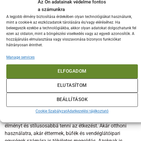
Az Ön adatainak védelme fontos
termék hosszú élettartamát.
a számunkra
A legjobb élmény biztosítása érdekében olyan technológiákat használunk,
Könnyű tisztítás:
Az anyagának köszönhetően könnyen
mint a cookie-k az eszközadatok tárolására és/vagy eléréséhez. Ha
tisztítható, akár mosogatógépben is.
beleegyezik ezekbe a technológiákba, akkor olyan adatokat dolgozhatunk fel
ezen az oldalon, mint a böngészési viselkedés vagy az egyedi azonosítók. A
Elegáns megjelenés:
A szaténfényű felület stílusos
hozzájárulás elmulasztása vagy visszavonása bizonyos funkciókat
kiegészítője lehet bármilyen asztalnak.
hátrányosan érinthet.
Sokoldalúság:
Nem csak sült krumpli, hanem más sült
Manage services
ételek, például hagymakarikák, rántott csirke és
garnélarák tálalására is alkalmas.
ELFOGADOM
Biztonságos használat:
A külső felület nem tartja meg a
ELUTASÍTOM
hőt, így biztonságosan kezelhető forró ételekkel is.
BEÁLLÍTÁSOK
Kiknek ajánljuk?
A Steven Raichlen sültkrumpli tartó ideális választás
Cookie Szabályzat
Adatkezelési tájékoztató
mindazok számára, akik szeretnék feldobni a tálalási
élményt és stílusosabbá tenni az étkezést. Akár otthoni
használatra, akár éttermek, büfék és vendéglátóipari
egységek számára is tökéletes megoldás. Azoknak is