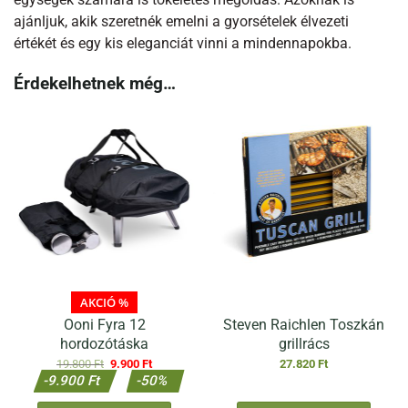
ajánljuk, akik szeretnék emelni a gyorsételek élvezeti
értékét és egy kis eleganciát vinni a mindennapokba.
Érdekelhetnek még…
AKCIÓ %
Ooni Fyra 12
Steven Raichlen Toszkán
hordozótáska
grillrács
Original
Current
19.800
Ft
9.900
Ft
27.820
Ft
price
price
-9.900 Ft
-50%
was:
is:
19.800 Ft.
9.900 Ft.