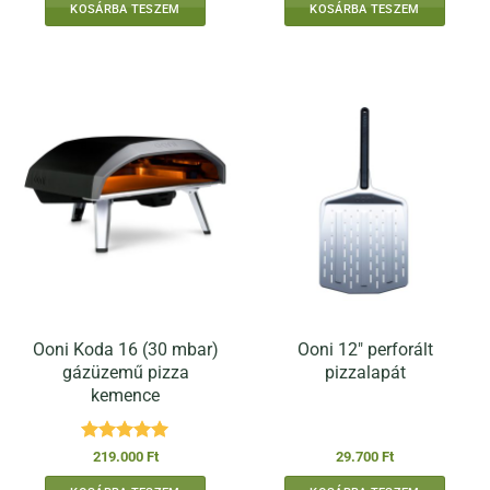
KOSÁRBA TESZEM
KOSÁRBA TESZEM
Ooni Koda 16 (30 mbar)
Ooni 12″ perforált
gázüzemű pizza
pizzalapát
kemence
Értékelés:
5
219.000
Ft
29.700
Ft
/ 5