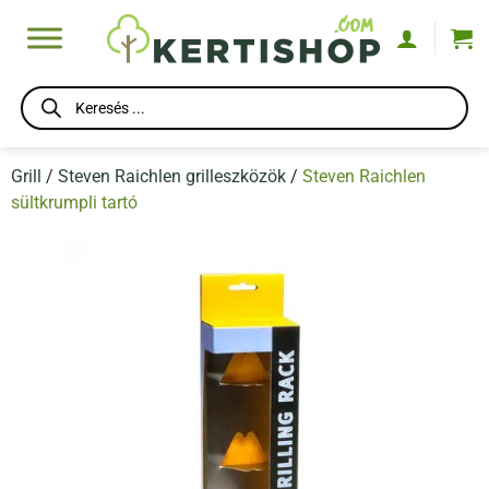
Skip
to
content
Products
search
Grill
/
Steven Raichlen grilleszközök
/
Steven Raichlen
sültkrumpli tartó