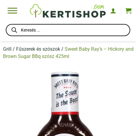
Skip
to
content
Products
search
Grill
/
Fűszerek és szószok
/
Sweet Baby Ray’s – Hickory and
Brown Sugar BBq szósz 425ml