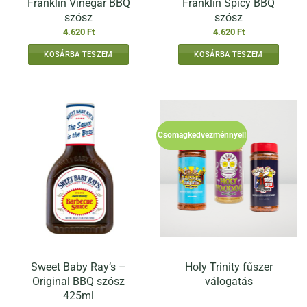
Franklin Vinegar BBQ
Franklin Spicy BBQ
szósz
szósz
4.620
Ft
4.620
Ft
KOSÁRBA TESZEM
KOSÁRBA TESZEM
Csomagkedvezménnyel!
Sweet Baby Ray’s –
Holy Trinity fűszer
Original BBQ szósz
válogatás
425ml