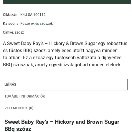
Cikkszám:
K4U-SA.100112
Kategória:
Fűszerek és szószok
Címke:
szósz
A Sweet Baby Ray’s – Hickory & Brown Sugar egy robosztus
és füstös BBQ szósz, amely édes utóízt hagyva minden
falatban. Ez a szósz egy füstösebb változata a díjnyertes
BBQ szósznak, amely egyedi ízvilágot ad minden ételnek.
LEÍRÁS
TOVÁBBI INFORMÁCIÓK
VÉLEMÉNYEK (0)
Sweet Baby Ray’s – Hickory and Brown Sugar
BBq szósz