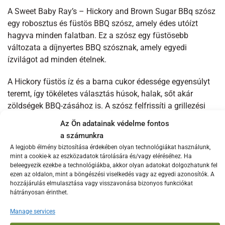
A Sweet Baby Ray’s – Hickory and Brown Sugar BBq szósz
egy robosztus és füstös BBQ szósz, amely édes utóízt
hagyva minden falatban. Ez a szósz egy füstösebb
változata a díjnyertes BBQ szósznak, amely egyedi
ízvilágot ad minden ételnek.
A Hickory füstös íz és a barna cukor édessége egyensúlyt
teremt, így tökéletes választás húsok, halak, sőt akár
zöldségek BBQ-zásához is. A szósz felfrissíti a grillezési
élményt, és a tábortűz ízét hozza el bárhová, ahová csak
Az Ön adatainak védelme fontos
szeretnéd!
a számunkra
A legjobb élmény biztosítása érdekében olyan technológiákat használunk,
Jellemzők:
mint a cookie-k az eszközadatok tárolására és/vagy eléréséhez. Ha
✔ Füstös, barna cukros BBQ szósz, édes utóízzel
beleegyezik ezekbe a technológiákba, akkor olyan adatokat dolgozhatunk fel
ezen az oldalon, mint a böngészési viselkedés vagy az egyedi azonosítók. A
✔ Tökéletes húsokhoz, halakhoz és zöldségekhez
hozzájárulás elmulasztása vagy visszavonása bizonyos funkciókat
✔ Díjnyertes BBQ szósz, füstösebb ízvilággal
hátrányosan érinthet.
✔ Űrtartalom: 425 ml
Manage services
A gyártóról