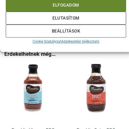
ELFOGADOM
A SBR BBQ prémium minőségű szószokat kínál, amelyek
segítenek a tökéletes BBQ élmény elérésében.
ELUTASÍTOM
A Sweet Baby Ray’s – Hickory and Brown Sugar BBq szósz
BEÁLLÍTÁSOK
tökéletes választás mindazok számára, akik szeretnék a
füstös BBQ ízt és az édes utóízt egy szószban megélni!
Cookie Szabályzat
Adatkezelési tájékoztató
Érdekelhetnek még…