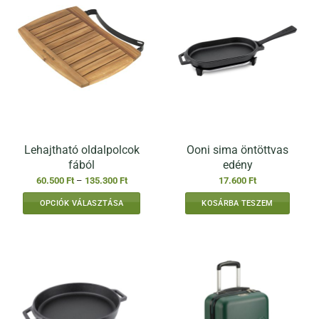
Lehajtható oldalpolcok
Ooni sima öntöttvas
fából
edény
Ártartomány:
60.500
Ft
–
135.300
Ft
17.600
Ft
60.500 Ft
-
OPCIÓK VÁLASZTÁSA
KOSÁRBA TESZEM
135.300 Ft
Ennek
a
terméknek
több
variációja
van.
A