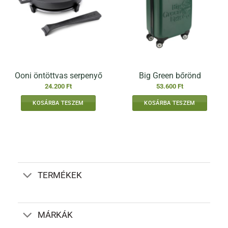
változatok
a
termékoldalon
választhatók
ki
Ooni öntöttvas serpenyő
Big Green bőrönd
24.200
Ft
53.600
Ft
KOSÁRBA TESZEM
KOSÁRBA TESZEM
TERMÉKEK
MÁRKÁK