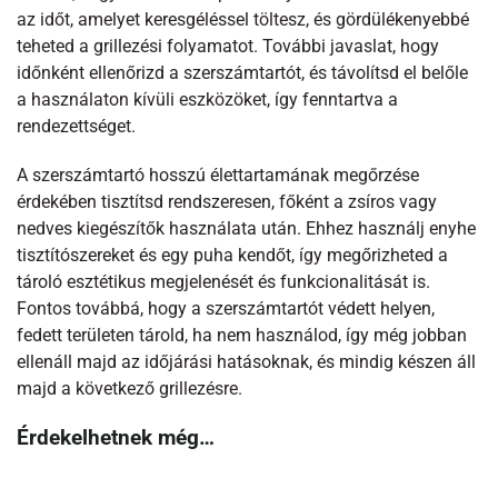
az időt, amelyet keresgéléssel töltesz, és gördülékenyebbé
teheted a grillezési folyamatot. További javaslat, hogy
időnként ellenőrizd a szerszámtartót, és távolítsd el belőle
a használaton kívüli eszközöket, így fenntartva a
rendezettséget.
A szerszámtartó hosszú élettartamának megőrzése
érdekében tisztítsd rendszeresen, főként a zsíros vagy
nedves kiegészítők használata után. Ehhez használj enyhe
tisztítószereket és egy puha kendőt, így megőrizheted a
tároló esztétikus megjelenését és funkcionalitását is.
Fontos továbbá, hogy a szerszámtartót védett helyen,
fedett területen tárold, ha nem használod, így még jobban
ellenáll majd az időjárási hatásoknak, és mindig készen áll
majd a következő grillezésre.
Érdekelhetnek még…