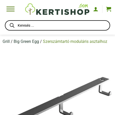
Skip
to
content
Products
search
Grill
/
Big Green Egg
/
Szerszámtartó moduláris asztalhoz