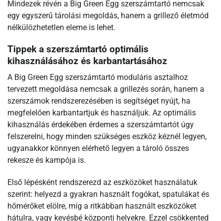
Mindezek révén a Big Green Egg szerszámtartó nemcsak
egy egyszerű tárolási megoldás, hanem a grillező életmód
nélkülözhetetlen eleme is lehet.
Tippek a szerszámtartó optimális
kihasználásához és karbantartásához
A Big Green Egg szerszámtartó moduláris asztalhoz
tervezett megoldása nemcsak a grillezés során, hanem a
szerszámok rendszerezésében is segítséget nyújt, ha
megfelelően karbantartjuk és használjuk. Az optimális
kihasználás érdekében érdemes a szerszámtartót úgy
felszerelni, hogy minden szükséges eszköz kéznél legyen,
ugyanakkor könnyen elérhető legyen a tároló összes
rekesze és kampója is.
Első lépésként rendszerezd az eszközöket használatuk
szerint: helyezd a gyakran használt fogókat, spatulákat és
hőmérőket elölre, míg a ritkábban használt eszközöket
hátulra, vagy kevésbé központi helyekre. Ezzel csökkented