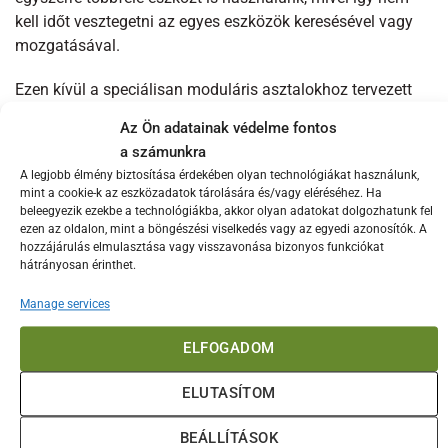
kell időt vesztegetni az egyes eszközök keresésével vagy
mozgatásával.
Ezen kívül a speciálisan moduláris asztalokhoz tervezett
tárolási megoldások megbízhatóbbak és
Az Ön adatainak védelme fontos
biztonságosabbak, mivel stabilan illeszkednek az asztal
a számunkra
szerkezetéhez. Így az eszközök nem csúsznak, nem dőlnek
A legjobb élmény biztosítása érdekében olyan technológiákat használunk,
fel, és mindig kényelmesen elérhetők, ami hozzájárul a
mint a cookie-k az eszközadatok tárolására és/vagy eléréséhez. Ha
balesetmentes munkavégzéshez és a nagyobb kényelmi
beleegyezik ezekbe a technológiákba, akkor olyan adatokat dolgozhatunk fel
ezen az oldalon, mint a böngészési viselkedés vagy az egyedi azonosítók. A
szinthez.
hozzájárulás elmulasztása vagy visszavonása bizonyos funkciókat
hátrányosan érinthet.
A Big Green Egg szerszámtartó kialakítása és
funkcionalitása
Manage services
A Big Green Egg szerszámtartó úgy lett kialakítva, hogy
ELFOGADOM
nemcsak praktikus, hanem stílusos kiegészítője is legyen a
moduláris asztalnak. A masszív, időjárásálló anyagoknak
ELUTASÍTOM
köszönhetően rendkívül tartós, így ellenáll a kültéri
környezet viszontagságainak, például a párának, esőnek és
BEÁLLÍTÁSOK