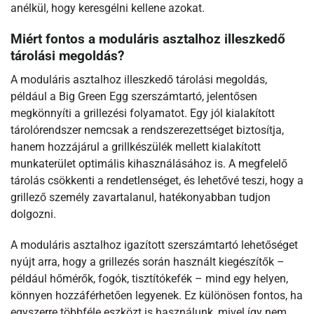
anélkül, hogy keresgélni kellene azokat.
Miért fontos a moduláris asztalhoz illeszkedő
tárolási megoldás?
A moduláris asztalhoz illeszkedő tárolási megoldás,
például a Big Green Egg szerszámtartó, jelentősen
megkönnyíti a grillezési folyamatot. Egy jól kialakított
tárolórendszer nemcsak a rendszerezettséget biztosítja,
hanem hozzájárul a grillkészülék mellett kialakított
munkaterület optimális kihasználásához is. A megfelelő
tárolás csökkenti a rendetlenséget, és lehetővé teszi, hogy a
grillező személy zavartalanul, hatékonyabban tudjon
dolgozni.
A moduláris asztalhoz igazított szerszámtartó lehetőséget
nyújt arra, hogy a grillezés során használt kiegészítők –
például hőmérők, fogók, tisztítókefék – mind egy helyen,
könnyen hozzáférhetően legyenek. Ez különösen fontos, ha
egyszerre többféle eszközt is használunk, mivel így nem