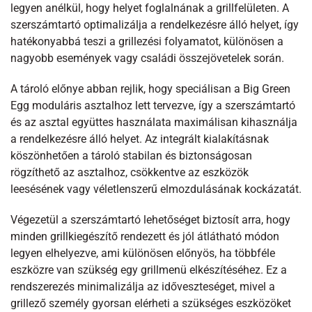
legyen anélkül, hogy helyet foglalnának a grillfelületen. A
szerszámtartó optimalizálja a rendelkezésre álló helyet, így
hatékonyabbá teszi a grillezési folyamatot, különösen a
nagyobb események vagy családi összejövetelek során.
A tároló előnye abban rejlik, hogy speciálisan a Big Green
Egg moduláris asztalhoz lett tervezve, így a szerszámtartó
és az asztal együttes használata maximálisan kihasználja
a rendelkezésre álló helyet. Az integrált kialakításnak
köszönhetően a tároló stabilan és biztonságosan
rögzíthető az asztalhoz, csökkentve az eszközök
leesésének vagy véletlenszerű elmozdulásának kockázatát.
Végezetül a szerszámtartó lehetőséget biztosít arra, hogy
minden grillkiegészítő rendezett és jól átlátható módon
legyen elhelyezve, ami különösen előnyös, ha többféle
eszközre van szükség egy grillmenü elkészítéséhez. Ez a
rendszerezés minimalizálja az időveszteséget, mivel a
grillező személy gyorsan elérheti a szükséges eszközöket