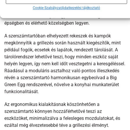
a napfénynek is. Ez különösen fontos, hiszen a grillezők
Cookie Szabályzat
Adatkezelési tájékoztató
gyakran egész évben használják a készüléket, és a
szerszámtartó biztosítja, hogy minden szükséges eszköz
épségben és elérhető közelségben legyen.
A szerszámtartóban elhelyezett rekeszek és kampók
megkönnyítik a grillezés során használt kiegészítők, mint
például fogók, ecsetek és lapátok, rendezett tárolását. A
tárolórendszer lehetővé teszi, hogy minden eszköz saját
helyén legyen, így nem kell időt vesztegetni a keresgéléssel.
Ráadásul a moduláris asztalhoz való pontos illeszkedés
révén a szerszámtartó harmonikusan egybeolvad a Big
Green Egg rendszerével, növelve a konyhai munkaterület
funkcionalitását.
Az ergonomikus kialakításnak köszönhetően a
szerszámtartó könnyen hozzáférhetővé teszi az
eszközöket, minimalizálva a felesleges mozdulatokat, és
ezáltal még élvezetesebbé téve a grillezési élményt.