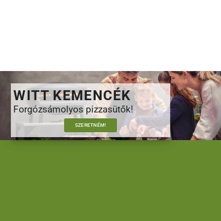
WITT KEMENCÉK
Forgózsámolyos pizzasütők!
SZERETNÉM!