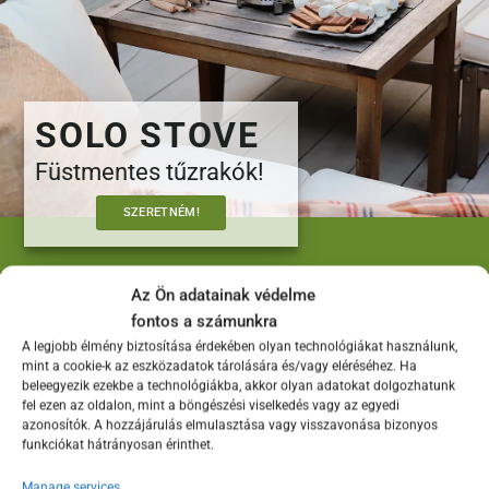
SOLO STOVE
Füstmentes tűzrakók!
SZERETNÉM!
Az Ön adatainak védelme
Solo Stove füstmentes tűzrakók
fontos a számunkra
A legjobb élmény biztosítása érdekében olyan technológiákat használunk,
mint a cookie-k az eszközadatok tárolására és/vagy eléréséhez. Ha
beleegyezik ezekbe a technológiákba, akkor olyan adatokat dolgozhatunk
fel ezen az oldalon, mint a böngészési viselkedés vagy az egyedi
azonosítók. A hozzájárulás elmulasztása vagy visszavonása bizonyos
funkciókat hátrányosan érinthet.
Manage services