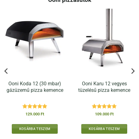
Ooni Koda 12 (30 mbar)
Ooni Karu 12 vegyes
gázüzemű pizza kemence
tüzelésű pizza kemence
Értékelés:
5
Értékelés:
5
129.000
Ft
109.000
Ft
/ 5
/ 5
Ft.
KOSÁRBA TESZEM
KOSÁRBA TESZEM