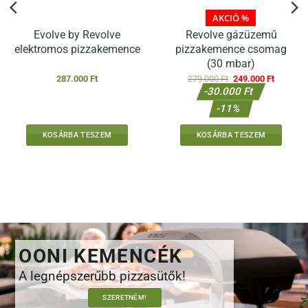
AKCIÓ %
Evolve by Revolve
Revolve gázüzemű
elektromos pizzakemence
pizzakemence csomag
(30 mbar)
Original
Current
287.000
Ft
279.000
Ft
249.000
Ft
price
price
-30.000 Ft
was:
is:
279.000 Ft.
249.000 
-11%
KOSÁRBA TESZEM
KOSÁRBA TESZEM
OONI KEMENCÉK
A legnépszerűbb pizzasütők!
SZERETNÉM!