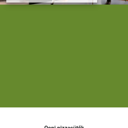
Ooni pizzasütők