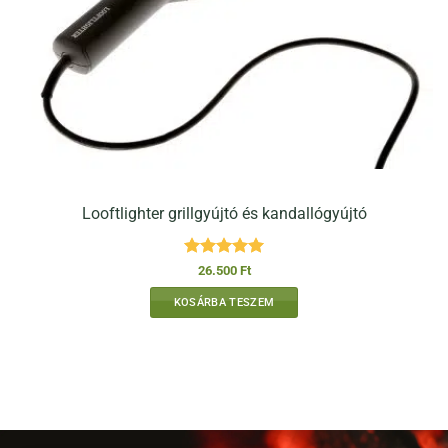
Looftlighter grillgyújtó és kandallógyújtó
Értékelés:
5
26.500
Ft
/ 5
KOSÁRBA TESZEM