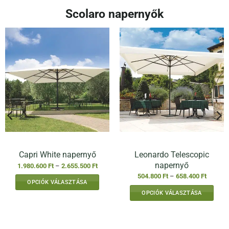
Scolaro napernyők
Leonardo Telescopic
Capri White napernyő
napernyő
Ártartomány:
1.980.600
Ft
–
2.655.500
Ft
1.980.600 Ft
mány:
Ártarto
504.800
Ft
–
658.400
Ft
-
 Ft
504.800
OPCIÓK VÁLASZTÁSA
2.655.500 Ft
-
OPCIÓK VÁLASZTÁSA
Ennek
 Ft
658.400
Ennek
a
a
terméknek
terméknek
több