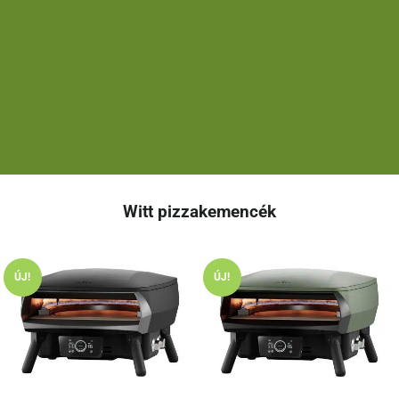
Witt pizzakemencék
ÚJ!
ÚJ!