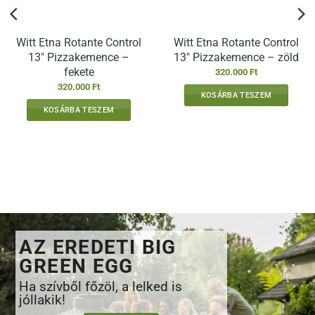
Witt Etna Rotante Control
Witt Etna Rotante Control
13″ Pizzakemence –
13″ Pizzakemence – zöld
fekete
320.000
Ft
320.000
Ft
KOSÁRBA TESZEM
KOSÁRBA TESZEM
AZ EREDETI BIG
GREEN EGG
Ha szívből főzöl, a lelked is
jóllakik!