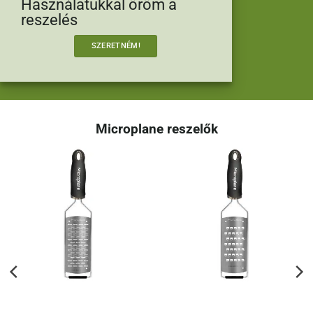
Használatukkal öröm a
reszelés
SZERETNÉM!
Microplane reszelők