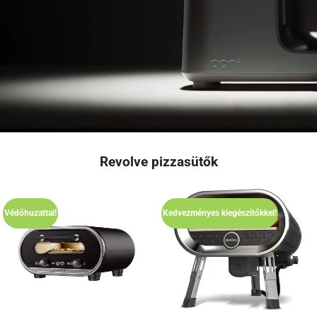
Revolve pizzasütők
Védőhuzattal!
Kedvezményes kiegészítőkkel!