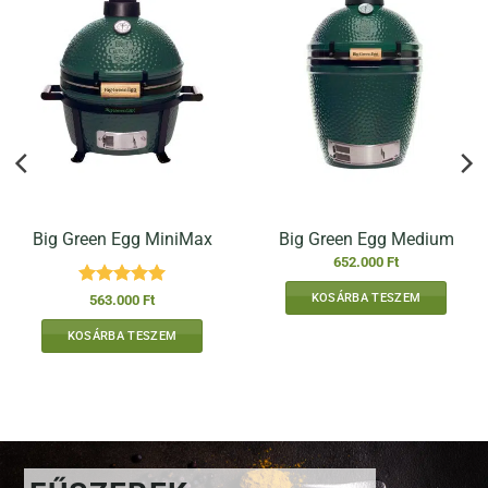
Big Green Egg MiniMax
Big Green Egg Medium
652.000
Ft
Értékelés:
5
KOSÁRBA TESZEM
563.000
Ft
/ 5
KOSÁRBA TESZEM