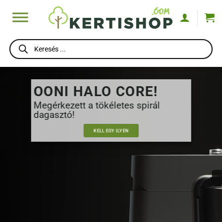
Skip
to
content
Products
search
OONI HALO CORE!
Megérkezett a tökéletes spirál
dagasztó!
KELL EGY ILYEN