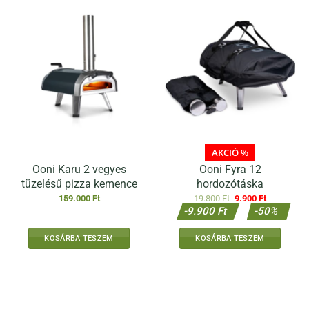
AKCIÓ %
Ooni Karu 2 vegyes
Ooni Fyra 12
tüzelésű pizza kemence
hordozótáska
Original
Current
159.000
Ft
19.800
Ft
9.900
Ft
price
price
-9.900 Ft
-50%
was:
is:
19.800 Ft.
9.900 Ft.
KOSÁRBA TESZEM
KOSÁRBA TESZEM