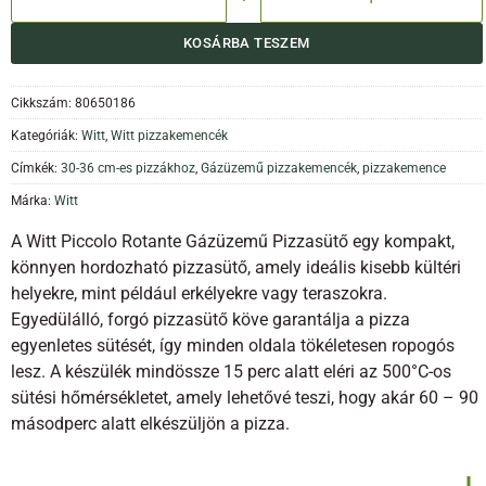
KOSÁRBA TESZEM
Cikkszám:
80650186
Kategóriák:
Witt
,
Witt pizzakemencék
Címkék:
30-36 cm-es pizzákhoz
,
Gázüzemű pizzakemencék
,
pizzakemence
Márka:
Witt
A Witt Piccolo Rotante Gázüzemű Pizzasütő egy kompakt,
könnyen hordozható pizzasütő, amely ideális kisebb kültéri
helyekre, mint például erkélyekre vagy teraszokra.
Egyedülálló, forgó pizzasütő köve garantálja a pizza
egyenletes sütését, így minden oldala tökéletesen ropogós
lesz. A készülék mindössze 15 perc alatt eléri az 500°C-os
sütési hőmérsékletet, amely lehetővé teszi, hogy akár 60 – 90
másodperc alatt elkészüljön a pizza.