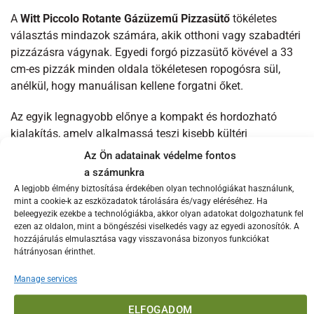
A
Witt Piccolo Rotante Gázüzemű Pizzasütő
tökéletes
választás mindazok számára, akik otthoni vagy szabadtéri
pizzázásra vágynak. Egyedi forgó pizzasütő kövével a 33
cm-es pizzák minden oldala tökéletesen ropogósra sül,
anélkül, hogy manuálisan kellene forgatni őket.
Az egyik legnagyobb előnye a kompakt és hordozható
kialakítás, amely alkalmassá teszi kisebb kültéri
helyszínekhez, mint például erkélyekhez, teraszokhoz vagy
Az Ön adatainak védelme fontos
kempingezéshez. Annak ellenére, hogy kis méretű, nagyon
a számunkra
hatékony: a sütő gyorsan felmelegszik, és 15 perc alatt
A legjobb élmény biztosítása érdekében olyan technológiákat használunk,
eléri az 500°C-ot.
mint a cookie-k az eszközadatok tárolására és/vagy eléréséhez. Ha
beleegyezik ezekbe a technológiákba, akkor olyan adatokat dolgozhatunk fel
ezen az oldalon, mint a böngészési viselkedés vagy az egyedi azonosítók. A
Főbb jellemzők:
hozzájárulás elmulasztása vagy visszavonása bizonyos funkciókat
hátrányosan érinthet.
Forgó pizzasütő kő:
Biztosítja a pizza minden
oldalának egyenletes sütését, ropogós eredményt
Manage services
garantálva.
ELFOGADOM
Gyors felfűtés:
500°C-ra fűt fel mindössze 15 perc alatt.