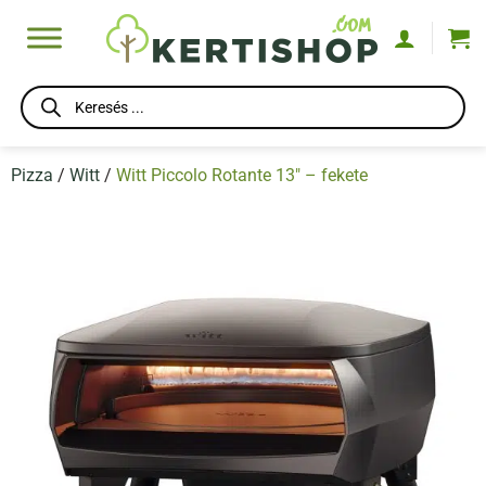
Skip
to
content
Products
search
Pizza
/
Witt
/
Witt Piccolo Rotante 13″ – fekete