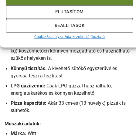
Gyors sütési idő:
A pizza 60-90 másodperc alatt
ELUTASÍTOM
megsül.
BEÁLLÍTÁSOK
C-alakú égőfej:
Egyenletes hőeloszlást biztosít, ami
egyenletes sütést eredményez.
Cookie Szabályzat
Adatkezelési tájékoztató
Kompakt és hordozható:
Kis méretének és súlyának (19
kg) köszönhetően könnyen mozgatható és használható
szűkös helyeken is.
Könnyű tisztítás:
A kivehető sütőkő egyszerűvé és
gyorssá teszi a tisztítást.
LPG gázüzemű:
Csak LPG gázzal használható,
energiatakarékos és könnyen kezelhető.
Pizza kapacitás:
Akár 33 cm-es (13 hüvelyk) pizzák is
süthetők.
Műszaki adatok:
Márka:
Witt