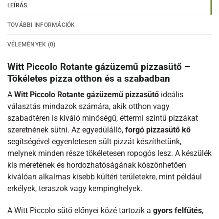
LEÍRÁS
TOVÁBBI INFORMÁCIÓK
VÉLEMÉNYEK (0)
Witt Piccolo Rotante gázüzemű pizzasütő –
Tökéletes pizza otthon és a szabadban
A
Witt Piccolo Rotante gázüzemű pizzasütő
ideális
választás mindazok számára, akik otthon vagy
szabadtéren is kiváló minőségű, éttermi szintű pizzákat
szeretnének sütni. Az egyedülálló,
forgó pizzasütő kő
segítségével egyenletesen sült pizzát készíthetünk,
melynek minden része tökéletesen ropogós lesz. A készülék
kis méretének és hordozhatóságának köszönhetően
kiválóan alkalmas kisebb kültéri területekre, mint például
erkélyek, teraszok vagy kempinghelyek.
A Witt Piccolo sütő előnyei közé tartozik a
gyors felfűtés
,