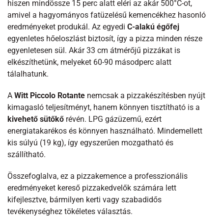
hiszen mindössze 15 perc alatt eléri az akár 500°C-ot,
amivel a hagyományos fatüzelésű kemencékhez hasonló
eredményeket produkál. Az egyedi
C-alakú égőfej
egyenletes hőeloszlást biztosít, így a pizza minden része
egyenletesen sül. Akár 33 cm átmérőjű pizzákat is
elkészíthetünk, melyeket 60-90 másodperc alatt
tálalhatunk.
A
Witt Piccolo Rotante
nemcsak a pizzakészítésben nyújt
kimagasló teljesítményt, hanem könnyen tisztítható is a
kivehető sütőkő
révén. LPG gázüzemű, ezért
energiatakarékos és könnyen használható. Mindemellett
kis súlyú (19 kg), így egyszerűen mozgatható és
szállítható.
Összefoglalva, ez a pizzakemence a professzionális
eredményeket kereső pizzakedvelők számára lett
kifejlesztve, bármilyen kerti vagy szabadidős
tevékenységhez tökéletes választás.