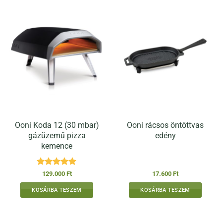
Ooni Koda 12 (30 mbar)
Ooni rácsos öntöttvas
gázüzemű pizza
edény
kemence
Értékelés:
5
129.000
Ft
17.600
Ft
/ 5
KOSÁRBA TESZEM
KOSÁRBA TESZEM