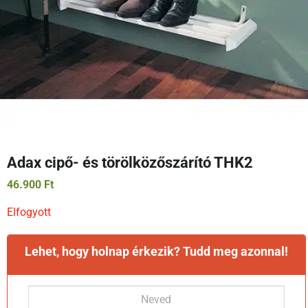
Adax cipő- és törölközőszárító THK2
46.900
Ft
Elfogyott
Lehet, hogy holnap érkezik? Tudd meg azonnal!