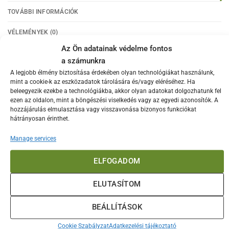
TOVÁBBI INFORMÁCIÓK
VÉLEMÉNYEK (0)
Az Ön adatainak védelme fontos
Ez az
ADAX
cipő- és törölközőszárító jól szigetelt,
a számunkra
biztonságos érintésvédelmű megoldás szűk, párás
A legjobb élmény biztosítása érdekében olyan technológiákat használunk,
fürdőszobákba, hiszen a felhajtható rácsozattal helyet
mint a cookie-k az eszközadatok tárolására és/vagy eléréséhez. Ha
beleegyezik ezekbe a technológiákba, akkor olyan adatokat dolgozhatunk fel
spórolhatunk vele.
ezen az oldalon, mint a böngészési viselkedés vagy az egyedi azonosítók. A
Vízlepergető felülete révén alkalmas törölközők szárítására,
hozzájárulás elmulasztása vagy visszavonása bizonyos funkciókat
de akár a bejárathoz szerelve a vizes bakancsokat is
hátrányosan érinthet.
tehetünk rá.
Manage services
Teljesítmény
: 110 W
Méret
: 1170x273x112 mm
ELFOGADOM
Érdekelhetnek még…
ELUTASÍTOM
BEÁLLÍTÁSOK
Cookie Szabályzat
Adatkezelési tájékoztató