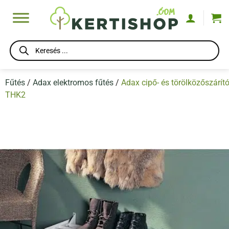
Skip
to
content
Products
search
Fűtés
/
Adax elektromos fűtés
/
Adax cipő- és törölközőszárít
THK2