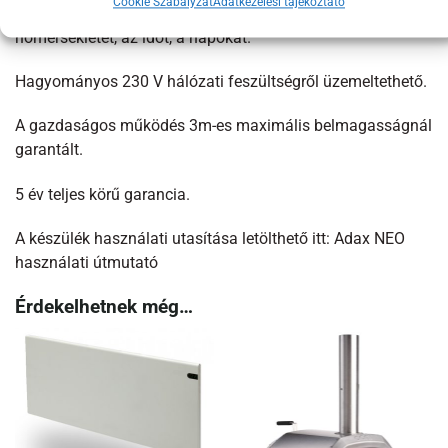
Cookie Szabályzat
Adatkezelési tájékoztató
el. Ezekkel tudjuk beállítani a komfort és takarék-
hőmérsékletet, az időt, a napokat.
Hagyományos 230 V hálózati feszültségről üzemeltethető.
A gazdaságos működés 3m-es maximális belmagasságnál
garantált.
5 év teljes körű garancia.
A készülék használati utasítása letölthető itt: Adax NEO
használati útmutató
Érdekelhetnek még…