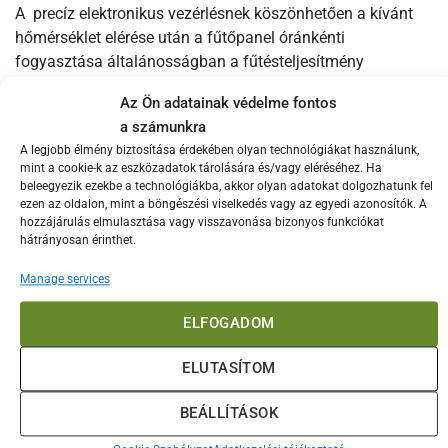
A precíz elektronikus vezérlésnek köszönhetően a kívánt
hőmérséklet elérése után a fűtőpanel óránkénti
fogyasztása általánosságban a fűtésteljesítmény
harmadának megfelelő kWh. Ez természetesen nem azt
Az Ön adatainak védelme fontos
jelenti, hogy a fűtőtest nem veszi fel a teljesítménye
a számunkra
maximumának megfelelő áramot, hanem azt, hogy a
A legjobb élmény biztosítása érdekében olyan technológiákat használunk,
digitális termosztát, mely méri a fűtendő helyiség
mint a cookie-k az eszközadatok tárolására és/vagy eléréséhez. Ha
hőmérsékletét csak akkor kapcsol be, ha a szoba hőfoka a
beleegyezik ezekbe a technológiákba, akkor olyan adatokat dolgozhatunk fel
beállított érték alá süllyed.
ezen az oldalon, mint a böngészési viselkedés vagy az egyedi azonosítók. A
hozzájárulás elmulasztása vagy visszavonása bizonyos funkciókat
hátrányosan érinthet.
Az Adax Neo termosztátját egy hetes ciklusban előre
beprogramozhatja az Ön életritmusának megfelelően, így
Manage services
mikor munkába megy, biztosan nem felejti el levenni a
hőfokot, este pedig az előre bemelegített lakásba érkezhet
ELFOGADOM
haza. A két hőmérséklet (komfort és takarék) beállításával
ELUTASÍTOM
akár 25%-os energiamegtakarítás is elérhető.
BEÁLLÍTÁSOK
Felszerelésnél figyeljünk arra, hogy a kezelőgombok a
minden esetben a panel jobb oldalán, rejtve helyezkednek