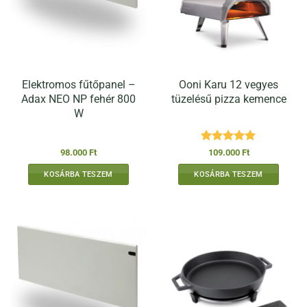
Elektromos fűtőpanel –
Ooni Karu 12 vegyes
Adax NEO NP fehér 800
tüzelésű pizza kemence
W
Értékelés:
5
98.000
Ft
109.000
Ft
/ 5
KOSÁRBA TESZEM
KOSÁRBA TESZEM