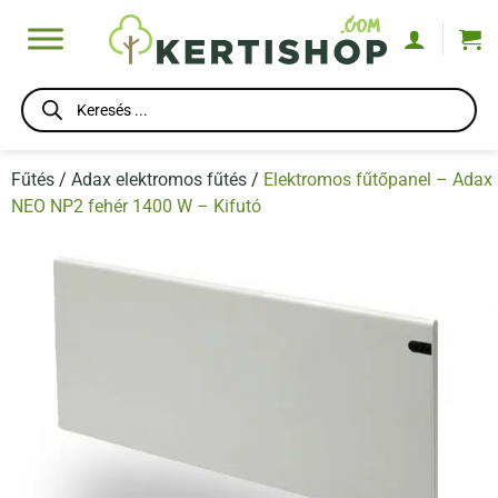
Skip
to
content
Products
search
Fűtés
/
Adax elektromos fűtés
/
Elektromos fűtőpanel – Adax
NEO NP2 fehér 1400 W – Kifutó