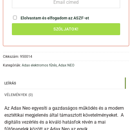
Elolvastam és elfogadom az
ASZF-et
Cikkszám:
950014
Kategóriák:
Adax elektromos fűtés
,
Adax NEO
LEÍRÁS
VÉLEMÉNYEK (0)
Az Adax Neo egyesíti a gazdaságos működés és a modern
esztétikai megjelenés által támasztott követelményeket. A
digitális vezérlés és a kiváló hatásfok révén a mai
fűtőpanelek között az Adax Neo az egyik