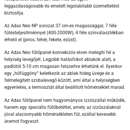
leggazdaságosabb és emelett legstabilabb üzemeltetést
biztosítja.
Az Adax Neo NP sorozat 37 cm-es magassággal, 7 féle
fűtésteljesítménnyel (400-2000W), 4 féle színválasztékban
érhető el (piros, fehér, fekete, ezüst).
Az Adax Neo fűtőpanel konvekciós elven melegítí fel a
helyiség levegőjét. Legjobb hatásfokot ablakok alatt, a
padlótól 5-10 cm magasan felszerlve érhetünk el. Ilyenkor
egy „hőfüggöny” keletkezik az ablak hideg üvege és a
felmelegített szobalevegő között, ami által a helyiségben
egyenletes, a termosztát által beállított hőmérséklet marad.
Az Adax fűtőpanel nem hagyományos izzószállal működik,
hanem egy speciális fűtőbetéttel, amely az izzószálaknál
jóval alacsonyabb hőmérsékleten fűt, ezáltal kevesebb
áramot fogyaszt.