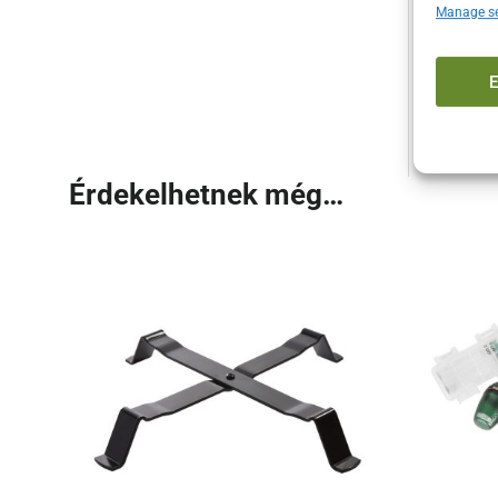
Manage se
Ne elé
karács
tagján
ünnepe
Érdekelhetnek még…