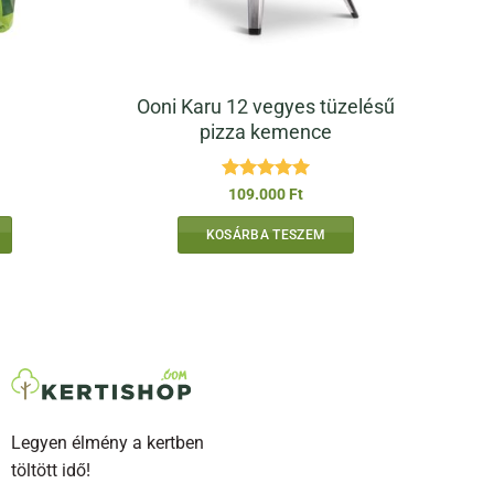
Ooni Karu 12 vegyes tüzelésű
pizza kemence
Értékelés:
5
109.000
Ft
/ 5
KOSÁRBA TESZEM
Legyen élmény a kertben
töltött idő!