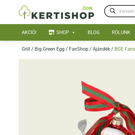
Skip
Products
to
search
content
AKCIÓ!
SHOP
BLOG
RÓLUNK
Grill
/
Big Green Egg
/
FanShop
/
Ajándék
/
BGE Fans