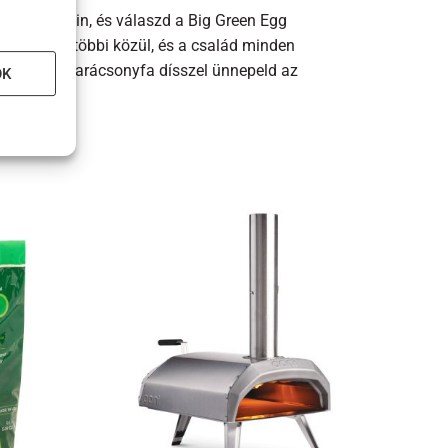
ció határain, és válaszd a Big Green Egg
elkedik a többi közül, és a család minden
 Green Egg karácsonyfa dísszel ünnepeld az
OK