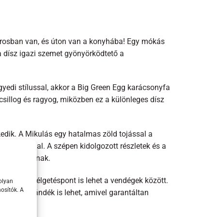
városban van, és úton van a konyhába! Egy mókás
a dísz igazi szemet gyönyörködtető a
egyedi stílussal, akkor a Big Green Egg karácsonyfa
csillog és ragyog, miközben ez a különleges dísz
edik. A Mikulás egy hatalmas zöld tojással a
nomságaival. A szépen kidolgozott részletek és a
arácsonyfádnak.
azi beszélgetéspont is lehet a vendégek között.
olyan
osítók. A
 olyan ajándék is lehet, amivel garantáltan