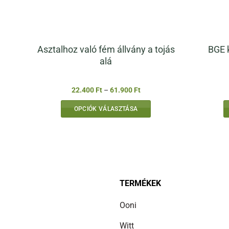
Asztalhoz való fém állvány a tojás
BGE 
alá
Ártartomány:
22.400
Ft
–
61.900
Ft
22.400 Ft
-
OPCIÓK VÁLASZTÁSA
61.900 Ft
Ennek
a
terméknek
több
variációja
van.
TERMÉKEK
A
Ooni
változatok
a
Witt
termékoldalon