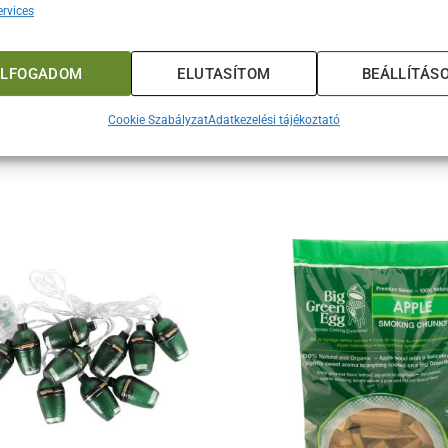
rvices
gedj meg a megszokottal, lépj ki a szokványos karácsonyi dekorá
onyfa díszt. Legyen ez az év, amikor a karácsonyfád igazán kiem
ak mosolyt csal az arcára ez a különleges és vicces dísz. A Big
ELFOGADOM
ELUTASÍTOM
BEÁLLÍTÁS
ket egyedi stílusban!
Cookie Szabályzat
Adatkezelési tájékoztató