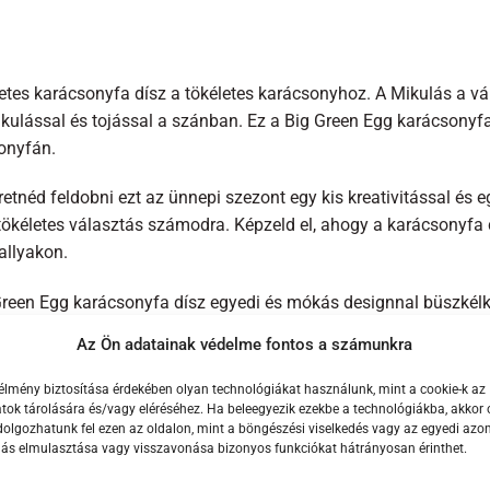
letes karácsonyfa dísz a tökéletes karácsonyhoz. A Mikulás a 
ikulással és tojással a szánban. Ez a Big Green Egg karácsonyf
onyfán.
etnéd feldobni ezt az ünnepi szezont egy kis kreativitással és 
 tökéletes választás számodra. Képzeld el, ahogy a karácsonyfa 
allyakon.
Green Egg karácsonyfa dísz egyedi és mókás designnal büszkélk
ban érkezik, készen arra, hogy a konyhában meglepjen minket fi
Az Ön adatainak védelme fontos a számunkra
i kivitelezés garantálja, hogy ez a dísz valódi ékköve lesz a k
élmény biztosítása érdekében olyan technológiákat használunk, mint a cookie-k az
ísz nem csupán egy hagyományos ünnepi dekoráció, hanem egy ig
ok tárolására és/vagy eléréséhez. Ha beleegyezik ezekbe a technológiákba, akkor 
olgozhatunk fel ezen az oldalon, mint a böngészési viselkedés vagy az egyedi azon
Green Egg minősége és egyedisége mellett a karácsonyfa dísz egy
lás elmulasztása vagy visszavonása bizonyos funkciókat hátrányosan érinthet.
solod szeretteidet.