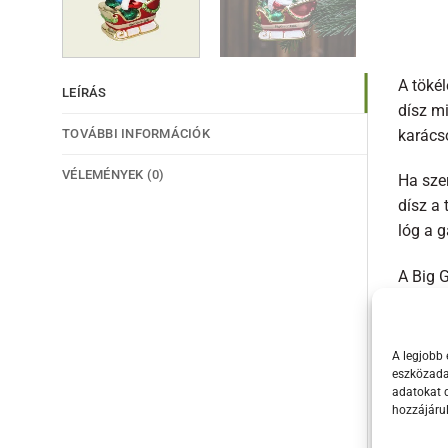
A töké
LEÍRÁS
dísz m
TOVÁBBI INFORMÁCIÓK
karács
VÉLEMÉNYEK (0)
Ha szer
dísz a
lóg a g
A Big 
szánjá
minőség
A legjobb 
Ez a d
eszközadat
adatokat d
A Big 
hozzájáru
elvaráz