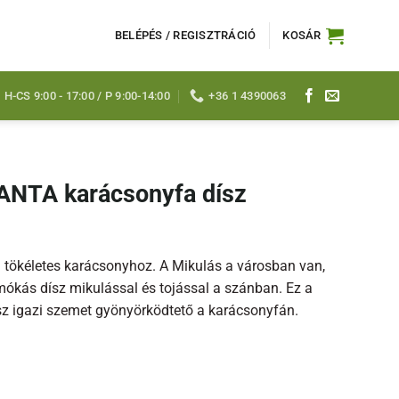
BELÉPÉS / REGISZTRÁCIÓ
KOSÁR
H-CS 9:00 - 17:00 / P 9:00-14:00
+36 1 4390063
ANTA karácsonyfa dísz
a tökéletes karácsonyhoz. A Mikulás a városban van,
ókás dísz mikulással és tojással a szánban. Ez a
sz igazi szemet gyönyörködtető a karácsonyfán.
a dísz mennyiség