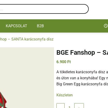
KAPCSOLAT
B2B
hop – SANTA karácsonyfa dísz
BGE Fanshop – S
6.900
Ft
A tökéletes karácsonyfa dísz 
és úton van a konyhába! Egy m
Big Green Egg karácsonyfa dí
Készleten
BGE Fanshop - SANTA karácsonyf