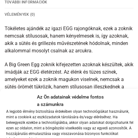
TOVÁBBI INFORMÁCIÓK
VÉLEMÉNYEK (0)
Tökéletes ajándék az igazi EGG rajongóknak, ezek a zoknik
nemcsak stílusosak, hanem kényelmesek is, így azoknak,
akik a sütés és grillezés művészetének hódolnak, minden
alkalommal mosolyt csalnak az arcukra.
A Big Green Egg zoknik kifejezetten azoknak készültek, akik
imádják az EGG életérzést. Az élénk és tüzes színek,
amelyeket ezek a zoknik magukon viselnek, nemcsak a
sütés örömét tükrözik, hanem stílusosan illeszkednek a
mindennapi viselethez is. Válassz a sportcipőkhöz vagy a
Az Ön adatainak védelme fontos
formálisabb cipőkhöz valószínűleg meg kell tartanod
a számunkra
magadnak ezeket a tüzes zoknikat.
A legjobb élmény biztosítása érdekében olyan technológiákat használunk,
mint a cookie-k az eszközadatok tárolására és/vagy eléréséhez. Ha
Az anyag, amiből a Big Green Egg zoknik készültek, 80%
beleegyezik ezekbe a technológiákba, akkor olyan adatokat dolgozhatunk fel
ezen az oldalon, mint a böngészési viselkedés vagy az egyedi azonosítók. A
pamut, 17% nylon és 3% spandex keveréke, így garantáltan
hozzájárulás elmulasztása vagy visszavonása bizonyos funkciókat
kényelmes viseletet biztosítanak egész nap. Az anyag