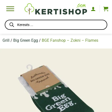
Skip
to
content
Products
search
Grill
/
Big Green Egg
/
BGE Fanshop – Zokni – Flames