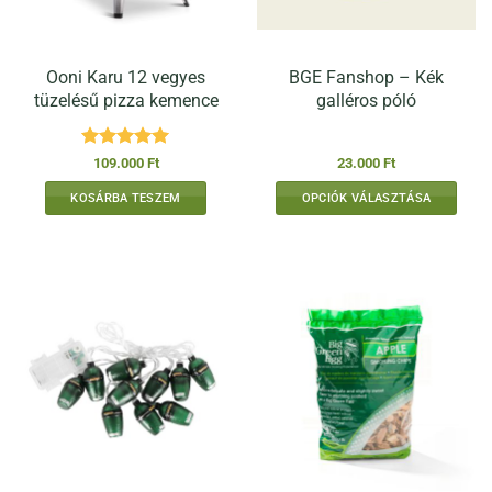
Ooni Karu 12 vegyes
BGE Fanshop – Kék
tüzelésű pizza kemence
galléros póló
Értékelés:
5
109.000
Ft
23.000
Ft
/ 5
KOSÁRBA TESZEM
OPCIÓK VÁLASZTÁSA
Ennek
a
terméknek
több
variációja
van.
A
változatok
a
termékoldalon
választhatók
ki