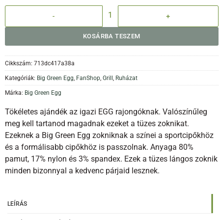
BGE Fanshop - Zokni - Flames mennyiség
KOSÁRBA TESZEM
Cikkszám:
713dc417a38a
Kategóriák:
Big Green Egg
,
FanShop
,
Grill
,
Ruházat
Márka:
Big Green Egg
Tökéletes ajándék az igazi EGG rajongóknak. Valószínűleg
meg kell tartanod magadnak ezeket a tüzes zoknikat.
Ezeknek a Big Green Egg zokniknak a színei a sportcipőkhöz
és a formálisabb cipőkhöz is passzolnak. Anyaga 80%
pamut, 17% nylon és 3% spandex. Ezek a tüzes lángos zoknik
minden bizonnyal a kedvenc párjaid lesznek.
LEÍRÁS