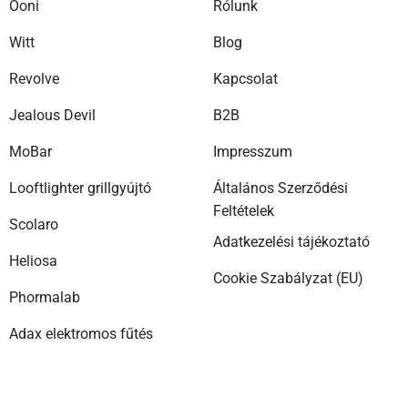
Ooni
Rólunk
termékoldalon
választhatók
Witt
Blog
ki
Revolve
Kapcsolat
Jealous Devil
B2B
MoBar
Impresszum
Looftlighter grillgyújtó
Általános Szerződési
Feltételek
Scolaro
Adatkezelési tájékoztató
Heliosa
Cookie Szabályzat (EU)
Phormalab
Adax elektromos fűtés