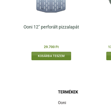
Ooni 12″ perforált pizzalapát
29.700
Ft
1
KOSÁRBA TESZEM
TERMÉKEK
Ooni