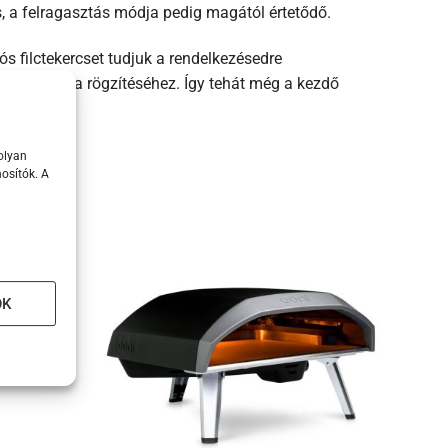
ós, a felragasztás módja pedig magától értetődő.
 filctekercset tudjuk a rendelkezésedre
ll ragasztó a rögzítéséhez. Így tehát még a kezdő
olyan
osítók. A
OK