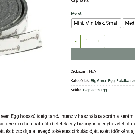
kapható.
Méret
Mini, MiniMax, Small
Medi
Extra hőtűrő tőmítő készlet menn
Cikkszám:
N/A
Kategóriák:
Big Green Egg
,
Pótalkatré
Márka:
Big Green Egg
reen Egg hosszú ideig tartó, intenzív használata során a kerámi
só peremén található filc betétek egy bizonyos igénybevétel utá
t, és biztosítja a levegő tökéletes cirkulációját, ezért időnként