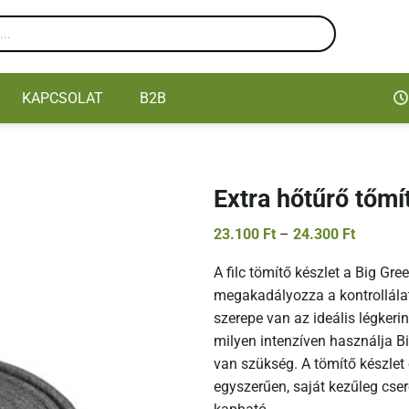
KAPCSOLAT
B2B
Extra hőtűrő tőmí
Ártarto
23.100
Ft
–
24.300
Ft
23.100 F
-
A filc tömítő készlet a Big Gr
24.300 F
megakadályozza a kontrollála
szerepe van az ideális légkeri
milyen intenzíven használja Bi
van szükség. A tömítő készlet
egyszerűen, saját kezűleg cser