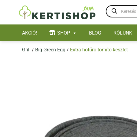
Skip
Products
to
search
content
AKCIÓ!
SHOP
BLOG
RÓLUNK
Grill
/
Big Green Egg
/
Extra hőtűrő tőmítő készlet