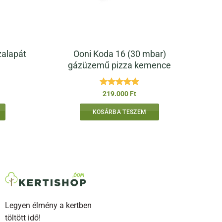
Ooni Koda 16 (30 mbar)
zalapát
gázüzemű pizza kemence
Értékelés:
5
219.000
Ft
/ 5
KOSÁRBA TESZEM
Legyen élmény a kertben
töltött idő!