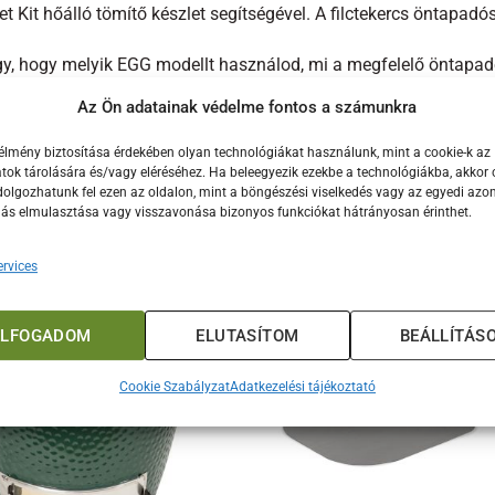
t Kit hőálló tömítő készlet segítségével. A filctekercs öntapad
y, hogy melyik EGG modellt használod, mi a megfelelő öntapadós
ni. A filc ellenáll a rendkívül magas hőmérsékletnek, és nem ke
Az Ön adatainak védelme fontos a számunkra
solók is könnyedén elvégzik ezt a munkát.
élmény biztosítása érdekében olyan technológiákat használunk, mint a cookie-k az
ok tárolására és/vagy eléréséhez. Ha beleegyezik ezekbe a technológiákba, akkor 
olgozhatunk fel ezen az oldalon, mint a böngészési viselkedés vagy az egyedi azon
lás elmulasztása vagy visszavonása bizonyos funkciókat hátrányosan érinthet.
rvices
ELFOGADOM
ELUTASÍTOM
BEÁLLÍTÁS
Cookie Szabályzat
Adatkezelési tájékoztató