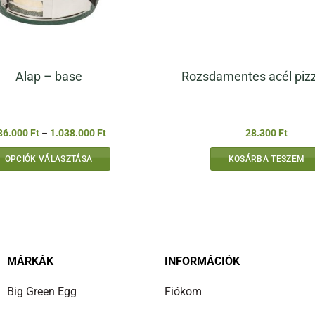
Alap – base
Rozsdamentes acél piz
Ártartomány:
36.000
Ft
–
1.038.000
Ft
28.300
Ft
136.000 Ft
-
OPCIÓK VÁLASZTÁSA
KOSÁRBA TESZEM
1.038.000 Ft
Ennek
a
terméknek
több
variációja
van.
MÁRKÁK
INFORMÁCIÓK
A
Big Green Egg
Fiókom
változatok
a