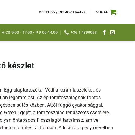
BELÉPÉS / REGISZTRÁCIÓ
KOSÁR
H-CS 9:00 - 17:00 / P 9:00-14:00
+36 1 4390063
tő készlet
mány:
t
een Egg alaptartozéka. Védi a kerámiaszéleket, és
t
tlan légáramlást. Az ép tömítőszalagnak fontos
ngésben sütés közben. Attól függő gyakorisággal,
g Green Eggjét, a tömítőszalag rendszeres cseréjére
 olyan öntapadós filcszalagot tartalmaz, amivel
élheti a tömítést a Tojáson. A filcszalag egy méretben