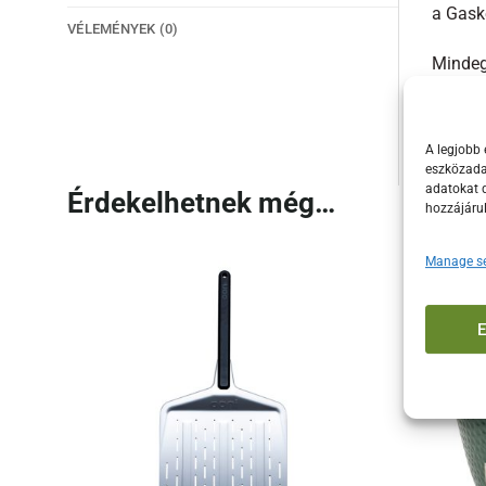
a Gaske
VÉLEMÉNYEK (0)
Mindeg
bocsáta
barkác
A legjobb 
eszközadat
adatokat d
Érdekelhetnek még…
hozzájáru
Manage se