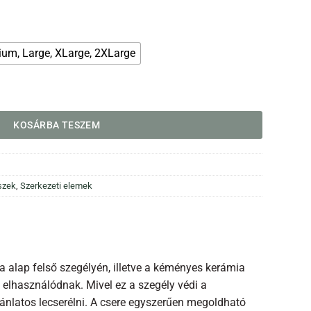
um, Large, XLarge, 2XLarge
yiség
KOSÁRBA TESZEM
szek
,
Szerkezeti elemek
a alap felső szegélyén, illetve a kéményes kerámia
n elhasználódnak. Mivel ez a szegély védi a
 ajánlatos lecserélni. A csere egyszerűen megoldható