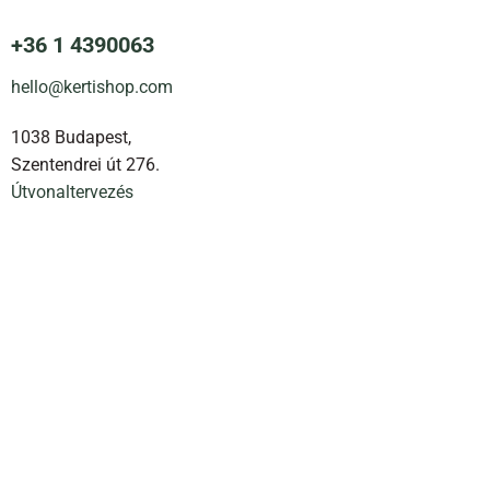
+36 1 4390063
hello@kertishop.com
1038 Budapest,
Szentendrei út 276.
Útvonaltervezés