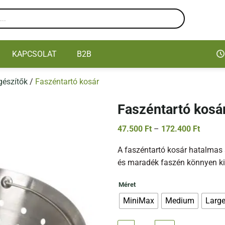
KAPCSOLAT
B2B
egészítők
/
Faszéntartó kosár
Faszéntartó kosá
Ártart
47.500
Ft
–
172.400
Ft
47.500
-
A faszéntartó kosár hatalmas 
172.40
és maradék faszén könnyen ki
Méret
MiniMax
Medium
Larg