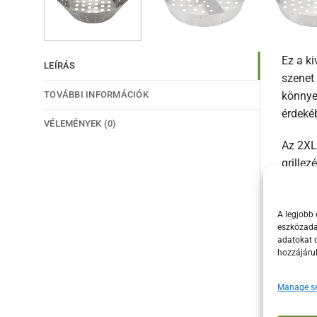
Ez a k
LEÍRÁS
szenet
TOVÁBBI INFORMÁCIÓK
könnye
érdeké
VÉLEMÉNYEK (0)
Az 2XL
grillez
A fasz
korróz
A legjobb 
eszközadat
amelye
adatokat d
megkülö
hozzájáru
Ha ki 
Manage se
választ
Green E