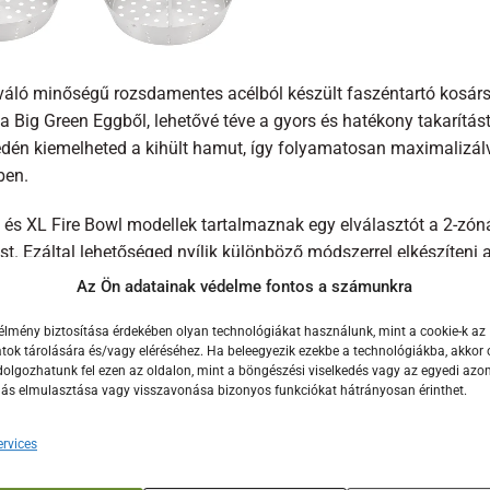
iváló minőségű rozsdamentes acélból készült faszéntartó kosárs
 a Big Green Eggből, lehetővé téve a gyors és hatékony takarítá
dén kiemelheted a kihült hamut, így folyamatosan maximalizál
ben.
 és XL Fire Bowl modellek tartalmaznak egy elválasztót a 2-zó
ést. Ezáltal lehetőséged nyílik különböző módszerrel elkészíteni a
Az Ön adatainak védelme fontos a számunkra
éntartó kosár egyedi tervezése során 304-es rozsdamentes acélbó
ióállóságot. A tál és fogantyúk kiváló minőségű szerkezetének 
élmény biztosítása érdekében olyan technológiákat használunk, mint a cookie-k az
ok tárolására és/vagy eléréséhez. Ha beleegyezik ezekbe a technológiákba, akkor 
k törésre hajlamosak lennének. A Big Green Egg Stainless Steel 
olgozhatunk fel ezen az oldalon, mint a böngészési viselkedés vagy az egyedi azon
nbözteti a profi és szenvedélyes grillezőket.
lás elmulasztása vagy visszavonása bizonyos funkciókat hátrányosan érinthet.
szeretnéd váltani a hagyományos öntöttvas tűztérrostot, akkor a
rvices
ás a megegyező lyukgeometriával. Fedezd fel a könnyű tisztítha
gg Stainless Steel Fire Bowl-lal! Éld át a kivételes ízek és a zö