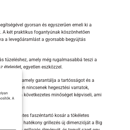
egítségével gyorsan és egyszerűen emeli ki a
st. A két praktikus fogantyúnak köszönhetően
va a levegőáramlást a gyorsabb begyújtás
nás tüzeléshez, amely még rugalmasabbá teszi a
z ételeidet, egyetlen eszközzel.
l készült, amely garantálja a tartósságot és a
köszönhetően nincsenek hegesztési varratok,
olyan
Fire Bowl a következetes minőséget képviseli, ami
osítók. A
 rozsdamentes faszéntartó kosár a tökéletes
tóság és a hatékony grillezés új dimenzióját a Big
kkenőmentes grillezés élményét, és tegyél szert egy