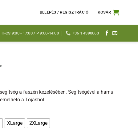
BELÉPÉS / REGISZTRÁCIÓ
KOSÁR
H-CS 9:00 - 17:00 / P 9:00-14:00
+36 1 4390063
r
omány:
 Ft
segítség a faszén kezelésében. Segítségével a hamu
0 Ft
emelhető a Tojásból.
e
XLarge
2XLarge