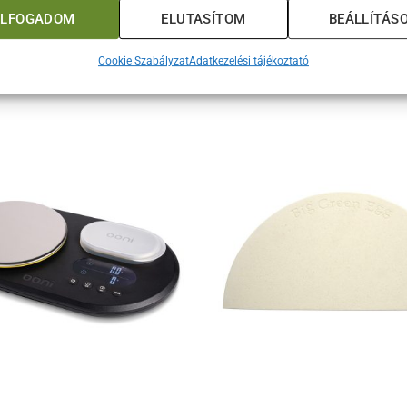
ELFOGADOM
ELUTASÍTOM
BEÁLLÍTÁS
eszközre, amely a legmagasabb elvárásoknak is megfelel.
Cookie Szabályzat
Adatkezelési tájékoztató