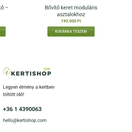
kő –
Bővítő keret moduláris
asztalokhoz
Ártartomány:
195.000
Ft
24.600 Ft
-
KOSÁRBA TESZEM
71.400 Ft
Legyen élmény a kertben
töltött idő!
lon
ók
+36 1 4390063
hello@kertishop.com