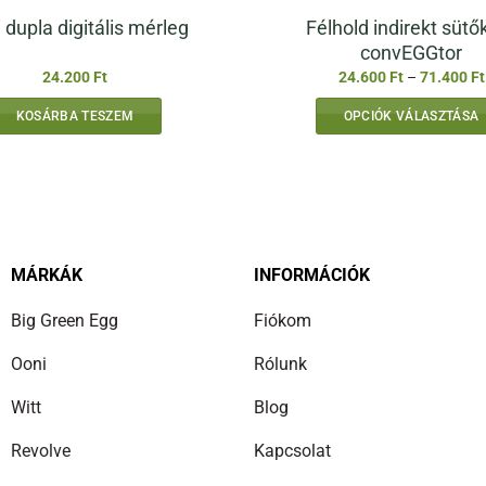
Félhold indirekt sütő
 dupla digitális mérleg
convEGGtor
24.200
Ft
24.600
Ft
–
71.400
Ft
KOSÁRBA TESZEM
OPCIÓK VÁLASZTÁSA
Ennek
a
terméknek
több
variációja
van.
MÁRKÁK
INFORMÁCIÓK
A
Big Green Egg
Fiókom
változatok
a
Ooni
Rólunk
termékolda
választhat
Witt
Blog
ki
Revolve
Kapcsolat