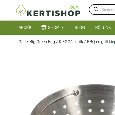
Skip
Products
to
search
content
AKCIÓ!
SHOP
BLOG
RÓLUNK
Grill
/
Big Green Egg
/
KiEGGészítők
/
BBQ és grill ki