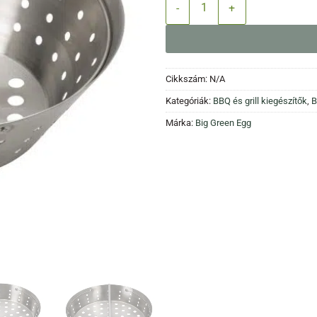
Faszéntartó kosár mennyiség
Cikkszám:
N/A
Kategóriák:
BBQ és grill kiegészítők
,
B
Márka:
Big Green Egg