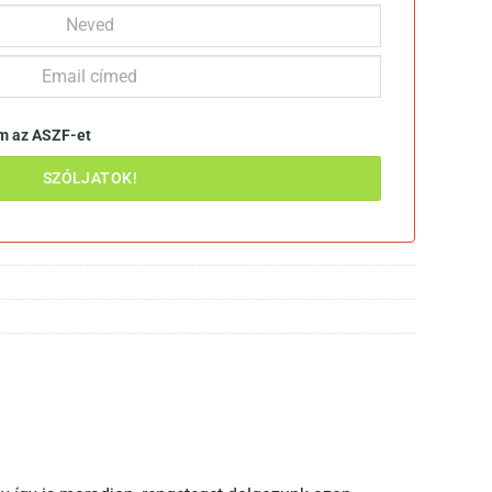
om az
ASZF-et