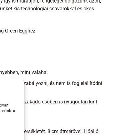
y így is maradjon, rengeteget dolgozunk azon,
ünket kis technológiai csavarokkal és okos
Big Green Egghez.
nyebben, mint valaha.
ékletet szabályozni, és nem is fog elállítódni
hatsz, így szakadó esőben is nyugodtan kint
olyan
osítók. A
sodik.
belső hőmérsékletét. 8 cm átmérővel. Hőálló