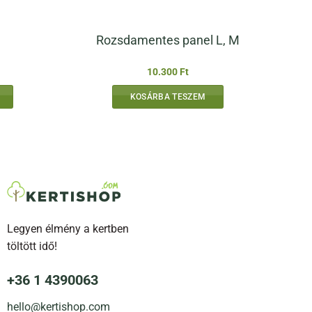
Rozsdamentes panel L, M
Ártartomány:
10.300
Ft
13.000 Ft
-
KOSÁRBA TESZEM
70.000 Ft
Legyen élmény a kertben
töltött idő!
lon
ók
+36 1 4390063
hello@kertishop.com