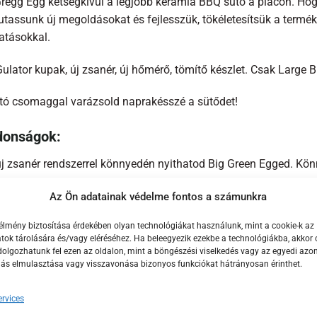
Gregg Egg kétségkívül a legjobb kerámia BBQ sütő a piacon. Hog
utassunk új megoldásokat és fejlesszük, tökéletesítsük a termék
atásokkal.
ulator kupak, új zsanér, új hőmérő, tömítő készlet. Csak Large 
jító csomaggal varázsold naprakésszé a sütődet!
donságok:
új zsanér rendszerrel könnyedén nyithatod Big Green Egged. Kön
j rEGGulator öntöttvas kupakkal még precízebben tudod a hőmérs
Az Ön adatainak védelme fontos a számunkra
áskor. Fogantyúja sosem forrósodik át.
élmény biztosítása érdekében olyan technológiákat használunk, mint a cookie-k az
 az eső? rEGGulator kupakodhoz extraként „esernyőt” is vásárol
ok tárolására és/vagy eléréséhez. Ha beleegyezik ezekbe a technológiákba, akkor 
yhatod.
olgozhatunk fel ezen az oldalon, mint a böngészési viselkedés vagy az egyedi azon
lás elmulasztása vagy visszavonása bizonyos funkciókat hátrányosan érinthet.
GGulator korrózióálló bevonattal is el van látva, így nem rozsdá
új, nagyobb méretű hőmérővel könnyebben leolvashatod az EGG 
rvices
e a legnagyobb hőmérséklet változásoknak is ellenáll.