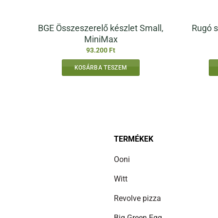
BGE Összeszerelő készlet Small,
Rugó s
MiniMax
93.200
Ft
KOSÁRBA TESZEM
TERMÉKEK
Ooni
Witt
Revolve pizza
Big Green Egg