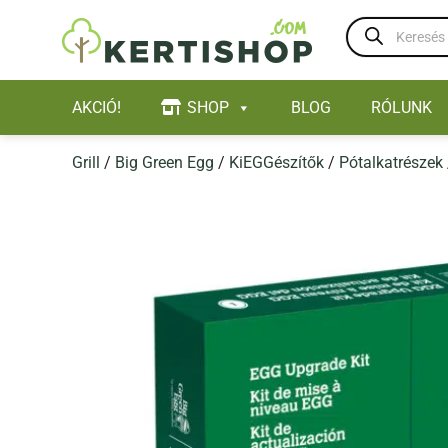
Skip
Products
to
search
content
AKCIÓ!
SHOP
BLOG
RÓLUNK
Grill
/
Big Green Egg
/
KiEGGészítők
/
Pótalkatrészek