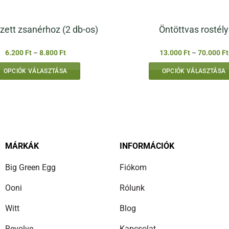
zett zsanérhoz (2 db-os)
Öntöttvas rostély
Ártartomány:
6.200
Ft
–
8.800
Ft
13.000
Ft
–
70.000
Ft
6.200 Ft
-
OPCIÓK VÁLASZTÁSA
OPCIÓK VÁLASZTÁSA
8.800 Ft
Ennek
Ennek
a
a
terméknek
terméknek
több
több
variációja
variációja
van.
van.
MÁRKÁK
INFORMÁCIÓK
A
A
Big Green Egg
Fiókom
változatok
változatok
a
a
Ooni
Rólunk
termékoldalon
termékolda
választhatók
választhat
Witt
Blog
ki
ki
Revolve
Kapcsolat