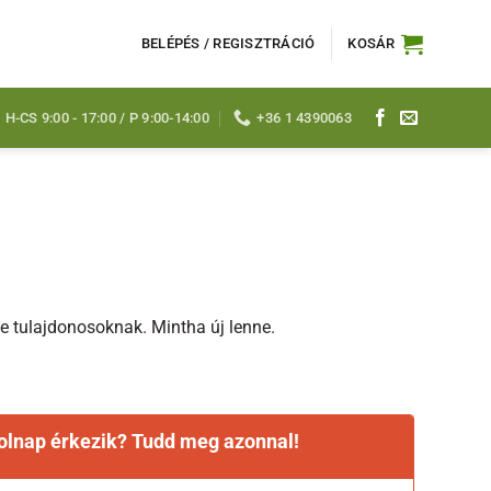
BELÉPÉS / REGISZTRÁCIÓ
KOSÁR
H-CS 9:00 - 17:00 / P 9:00-14:00
+36 1 4390063
ge tulajdonosoknak. Mintha új lenne.
holnap érkezik? Tudd meg azonnal!