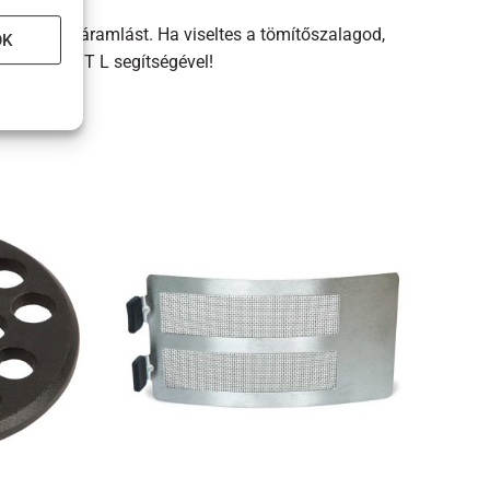
optimális hőáramlást. Ha viseltes a tömítőszalagod,
OK
 UPGRADE KIT L segítségével!