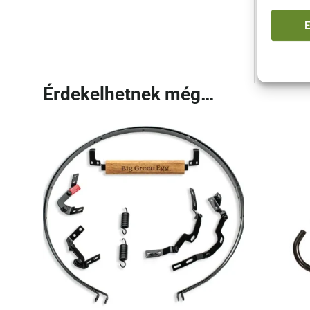
Egy 
idej
Érdekelhetnek még…