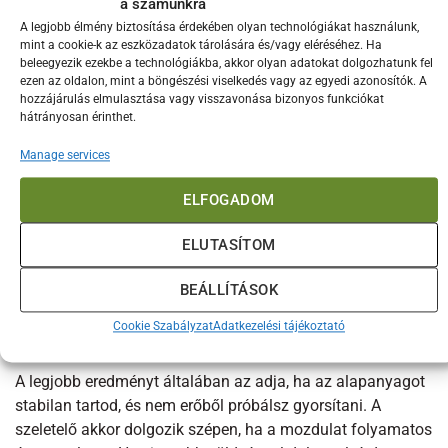
a számunkra
hétköznapi főzést is nyugodtabbá teszi.
A legjobb élmény biztosítása érdekében olyan technológiákat használunk,
mint a cookie-k az eszközadatok tárolására és/vagy eléréséhez. Ha
Anyaghasználat és fogás, amitől nem lesz nyűg az
beleegyezik ezekbe a technológiákba, akkor olyan adatokat dolgozhatunk fel
előkészítés
ezen az oldalon, mint a böngészési viselkedés vagy az egyedi azonosítók. A
hozzájárulás elmulasztása vagy visszavonása bizonyos funkciókat
A Microplane Gourmet sorozatnál fontos szempont, hogy
hátrányosan érinthet.
az eszköz kézre álljon, és hosszabb használatnál se legyen
Manage services
kellemetlen. Ennél a szeletelőnél is a stabil fogás adja az
élményt: a nyél kényelmes, a kialakítás pedig arra
ELFOGADOM
ösztönöz, hogy egyenletes húzásokkal dolgozz, ne
kapkodva. A rozsdamentes acél munkafelület konyhai
ELUTASÍTOM
környezetben megbízható, könnyen tisztán tartható anyag,
és akkor is jól teljesít, amikor keményebb zöldségekhez
BEÁLLÍTÁSOK
nyúlsz.
Cookie Szabályzat
Adatkezelési tájékoztató
Hogyan lesz szebb a julienne, pár egyszerű rutinnal
A legjobb eredményt általában az adja, ha az alapanyagot
stabilan tartod, és nem erőből próbálsz gyorsítani. A
szeletelő akkor dolgozik szépen, ha a mozdulat folyamatos