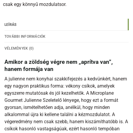
csak egy könnyű mozdulatsor.
LEÍRÁS
TOVÁBBI INFORMÁCIÓK
VÉLEMÉNYEK (0)
Amikor a zöldség végre nem „aprítva van”,
hanem formája van
A julienne nem konyhai szakkifejezés a kedvünkért, hanem
egy nagyon praktikus forma: vékony csíkok, amelyek
egyszerre mutatósak és jól kezelhetők. A Microplane
Gourmet Julienne Szeletelő lényege, hogy ezt a formát
gyorsan, ismételhetően adja, anélkül, hogy minden
alkalommal újra ki kellene találni a kézmozdulatot. A
végeredmény nem csak szebb, hanem kiszámíthatóbb is. A
csíkok hasonló vastagságúak, ezért hasonló tempóban