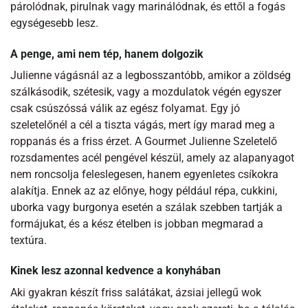
párolódnak, pirulnak vagy marinálódnak, és ettől a fogás
egységesebb lesz.
A penge, ami nem tép, hanem dolgozik
Julienne vágásnál az a legbosszantóbb, amikor a zöldség
szálkásodik, szétesik, vagy a mozdulatok végén egyszer
csak csúszóssá válik az egész folyamat. Egy jó
szeletelőnél a cél a tiszta vágás, mert így marad meg a
roppanás és a friss érzet. A Gourmet Julienne Szeletelő
rozsdamentes acél pengével készül, amely az alapanyagot
nem roncsolja feleslegesen, hanem egyenletes csíkokra
alakítja. Ennek az az előnye, hogy például répa, cukkini,
uborka vagy burgonya esetén a szálak szebben tartják a
formájukat, és a kész ételben is jobban megmarad a
textúra.
Kinek lesz azonnal kedvence a konyhában
Aki gyakran készít friss salátákat, ázsiai jellegű wok