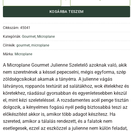
KOSÁRBA TESZEM
Cikkszám:
45041
Kategóriák:
Gourmet
,
Microplane
Címkék:
gourmet
,
microplane
Márka:
Microplane
A Microplane Gourmet Julienne Szeletelő azoknak való, akik
nem szeretnének a késsel pepecselni, mégis egyforma, szép
zöldségcsíkokat akarnak a tányérra. A julienne vágás
látványos, roppanós textúrát ad salátákhoz, wok ételekhez és
köretekhez, ráadásul gyorsabban és egyenletesebben készül
el, mint kézi szeleteléssel. A rozsdamentes acél penge tisztán
dolgozik, a kényelmes fogású nyél pedig biztosabbá teszi az
előkészítést akkor is, amikor több adagot készítesz. Ha
szereted, amikor a tálalás rendezett, és a falatok nem
esetlegesek, ezzel az eszközzel a julienne nem külön feladat,