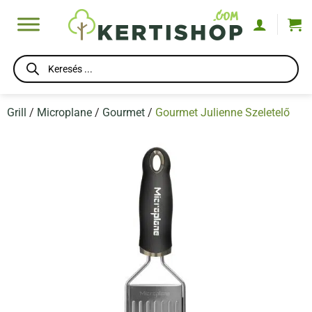
Skip
to
content
Products
search
Grill
/
Microplane
/
Gourmet
/
Gourmet Julienne Szeletelő