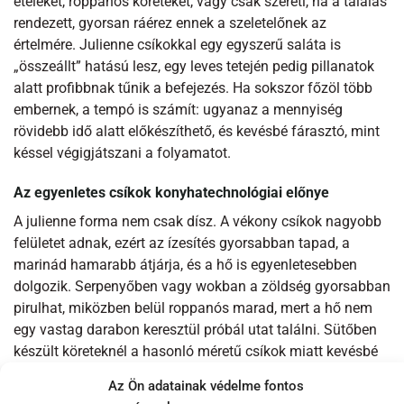
ételeket, roppanós köreteket, vagy csak szereti, ha a tálalás
rendezett, gyorsan ráérez ennek a szeletelőnek az
értelmére. Julienne csíkokkal egy egyszerű saláta is
„összeállt” hatású lesz, egy leves tetején pedig pillanatok
alatt profibbnak tűnik a befejezés. Ha sokszor főzöl több
embernek, a tempó is számít: ugyanaz a mennyiség
rövidebb idő alatt előkészíthető, és kevésbé fárasztó, mint
késsel végigjátszani a folyamatot.
Az egyenletes csíkok konyhatechnológiai előnye
A julienne forma nem csak dísz. A vékony csíkok nagyobb
felületet adnak, ezért az ízesítés gyorsabban tapad, a
marinád hamarabb átjárja, és a hő is egyenletesebben
dolgozik. Serpenyőben vagy wokban a zöldség gyorsabban
pirulhat, miközben belül roppanós marad, mert a hő nem
egy vastag darabon keresztül próbál utat találni. Sütőben
készült köreteknél a hasonló méretű csíkok miatt kevésbé
fordul elő, hogy a tál fele már túl sötét, a másik fele pedig
Az Ön adatainak védelme fontos
még nem elég kész. Ez a fajta kiszámíthatóság az, ami a