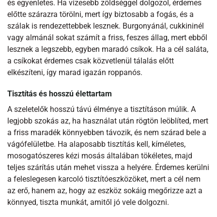
és egyenletes. Ha vizesebb zöldséggel dolgozol, érdemes
előtte szárazra törölni, mert így biztosabb a fogás, és a
szálak is rendezettebbek lesznek. Burgonyánál, cukkininél
vagy almánál sokat számít a friss, feszes állag, mert ebből
lesznek a legszebb, egyben maradó csíkok. Ha a cél saláta,
a csíkokat érdemes csak közvetlenül tálalás előtt
elkészíteni, így marad igazán roppanós.
Tisztítás és hosszú élettartam
A szeletelők hosszú távú élménye a tisztításon múlik. A
legjobb szokás az, ha használat után rögtön leöblíted, mert
a friss maradék könnyebben távozik, és nem szárad bele a
vágófelületbe. Ha alaposabb tisztítás kell, kíméletes,
mosogatószeres kézi mosás általában tökéletes, majd
teljes szárítás után mehet vissza a helyére. Érdemes kerülni
a feleslegesen karcoló tisztítóeszközöket, mert a cél nem
az erő, hanem az, hogy az eszköz sokáig megőrizze azt a
könnyed, tiszta munkát, amitől jó vele dolgozni.