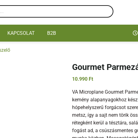
KAPCSOLAT
B2B
szelő
Gourmet Parmezá
10.990
Ft
VA Microplane Gourmet Parme
kemény alapanyagokhoz készül
hópehelyszerű forgácsot szere
metsz, így a sajt nem törik ö
rétegként kerül a tésztára, sa
fogást ad, a csúszásmentes g