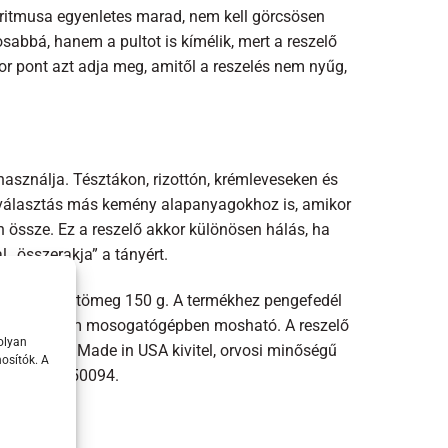
 ritmusa egyenletes marad, nem kell görcsösen
abbá, hanem a pultot is kímélik, mert a reszelő
or pont azt adja meg, amitől a reszelés nem nyűg,
asználja. Tésztákon, rizottón, krémleveseken és
ó választás más kemény alapanyagokhoz is, amikor
ön össze. Ez a reszelő akkor különösen hálás, ha
l „összerakja” a tányért.
5 × 3,0 cm, a tömeg 150 g. A termékhez pengefedél
ogy a fedél nem mosogatógépben mosható. A reszelő
olyan
ió alapján Made in USA kivitel, orvosi minőségű
osítók. A
dja 098399450094.
sabb,