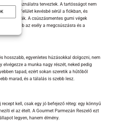
onyhai használatra terveztek. A tartósságot nem
 a reszelőfelület kevésbé sérül a fiókban, és
OK
ust választják. A csúszásmentes gumi végek
k, így kisebb az esély a megcsúszásra és a
 és hosszabb, egyenletes húzásokkal dolgozni, nem
y elvégezze a munka nagy részét, neked pedig
nyebben tapad, ezért sokan szeretik a hűtőből
sebb marad, és a tálalás is szebb lesz.
recept kell, csak egy jó befejező réteg: egy könnyű
ezíti el az ételt. A Gourmet Parmezán Reszelő ezt
 állapot legyen, hanem élmény.