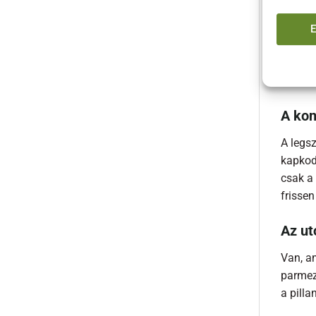
hogy e
csak az
hossza
szinté
felesle
A kon
A legs
kapkod
csak a 
frissen
Az ut
Van, am
parmez
a pill