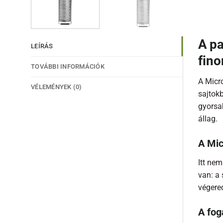
A pa
LEÍRÁS
fino
TOVÁBBI INFORMÁCIÓK
A Micr
VÉLEMÉNYEK (0)
sajtokb
gyorsa
állag.
A Mic
Itt ne
van: a 
végere
A fog