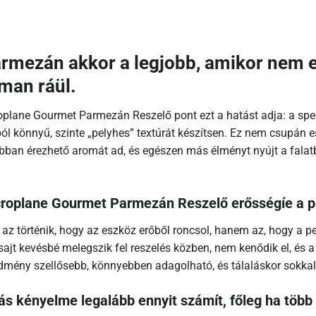
rmezán akkor a legjobb, amikor nem e
man ráül.
oplane Gourmet Parmezán Reszelő pont ezt a hatást adja: a spe
ól könnyű, szinte „pelyhes” textúrát készítsen. Ez nem csupán e
bban érezhető aromát ad, és egészen más élményt nyújt a falatba
roplane Gourmet Parmezán Reszelő erősségíe a p
m az történik, hogy az eszköz erőből roncsol, hanem az, hogy a 
sajt kevésbé melegszik fel reszelés közben, nem kenődik el, és
dmény szellősebb, könnyebben adagolható, és tálaláskor sokkal 
ás kényelme legalább ennyit számít, főleg ha több