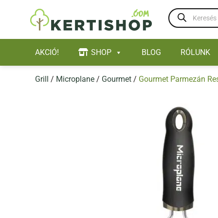
Skip
Products
to
search
content
AKCIÓ!
SHOP
BLOG
RÓLUNK
Grill
/
Microplane
/
Gourmet
/
Gourmet Parmezán Re