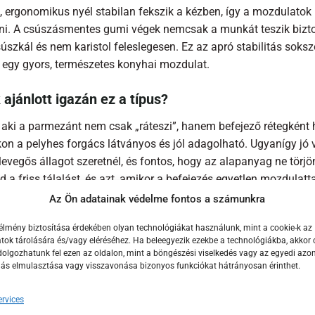
, ergonomikus nyél stabilan fekszik a kézben, így a mozdulatok
ani. A csúszásmentes gumi végek nemcsak a munkát teszik biztos
szkál és nem karistol feleslegesen. Ez az apró stabilitás soksz
egy gyors, természetes konyhai mozdulat.
 ajánlott igazán ez a típus?
 aki a parmezánt nem csak „ráteszi”, hanem befejező rétegként h
kon a pelyhes forgács látványos és jól adagolható. Ugyanígy j
levegős állagot szeretnél, és fontos, hogy az alapanyag ne törj
d a friss tálalást, és azt, amikor a befejezés egyetlen mozdulatta
Az Ön adatainak védelme fontos a számunkra
eges reszelőfelület mérete 12,6 × 6 cm, a teljes méret 31,2 × 7,
ik, amely a tárolást biztonságosabbá teszi, és fontos tudni, h
élmény biztosítása érdekében olyan technológiákat használunk, mint a cookie-k az
ok tárolására és/vagy eléréséhez. Ha beleegyezik ezekbe a technológiákba, akkor 
osogatógépben tisztítható, és a gyártói/forgalmazói specifikác
olgozhatunk fel ezen az oldalon, mint a böngészési viselkedés vagy az egyedi azon
, lézeres hegesztéssel a tartós szilárdságért. A termék EAN kó
lás elmulasztása vagy visszavonása bizonyos funkciókat hátrányosan érinthet.
használat és tartósság szempontjából a legfonto
rvices