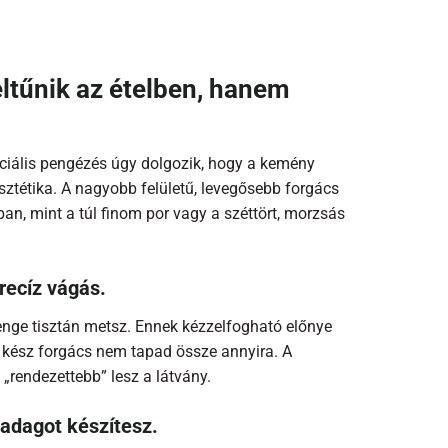
ltűnik az ételben, hanem
ciális pengézés úgy dolgozik, hogy a kemény
sztétika. A nagyobb felületű, levegősebb forgács
n, mint a túl finom por vagy a széttört, morzsás
recíz vágás.
penge tisztán metsz. Ennek kézzelfogható előnye
 a kész forgács nem tapad össze annyira. A
„rendezettebb” lesz a látvány.
 adagot készítesz.