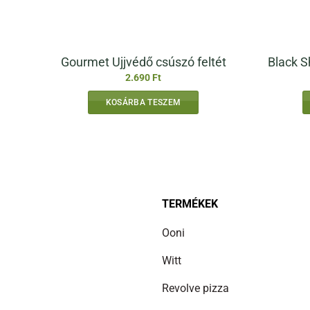
Gourmet Ujjvédő csúszó feltét
Black S
2.690
Ft
KOSÁRBA TESZEM
TERMÉKEK
Ooni
Witt
Revolve pizza