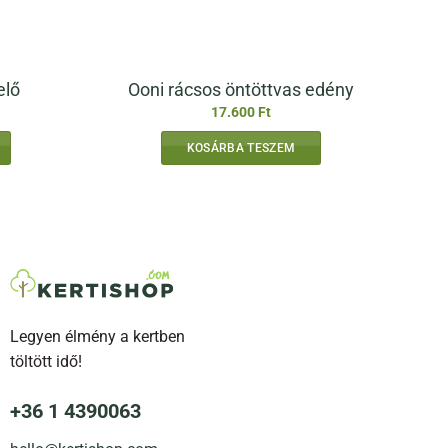
elő
Ooni rácsos öntöttvas edény
17.600
Ft
KOSÁRBA TESZEM
Legyen élmény a kertben
töltött idő!
+36 1 4390063