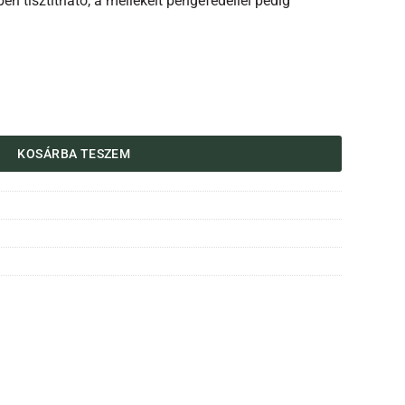
tisztítható, a mellékelt pengefedéllel pedig
yiség
KOSÁRBA TESZEM