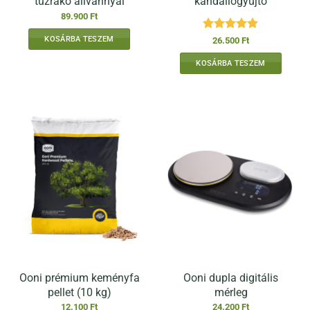
tűzrakó állvánnyal
kandallógyújtó
89.900
Ft
Értékelés:
5
KOSÁRBA TESZEM
26.500
Ft
/ 5
KOSÁRBA TESZEM
Ooni prémium keményfa
Ooni dupla digitális
pellet (10 kg)
mérleg
12.100
Ft
24.200
Ft