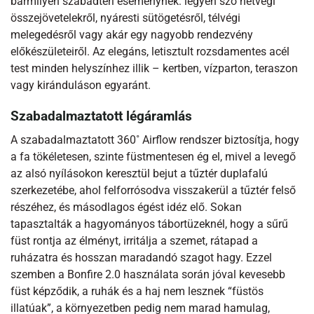
bármilyen szabadtéri eseménynek: legyen szó hétvégi
összejövetelekről, nyáresti sütögetésről, télvégi
melegedésről vagy akár egy nagyobb rendezvény
előkészületeiről. Az elegáns, letisztult rozsdamentes acél
test minden helyszínhez illik – kertben, vízparton, teraszon
vagy kiránduláson egyaránt.
Szabadalmaztatott légáramlás
A szabadalmaztatott 360˚ Airflow rendszer biztosítja, hogy
a fa tökéletesen, szinte füstmentesen ég el, mivel a levegő
az alsó nyílásokon keresztül bejut a tűztér duplafalú
szerkezetébe, ahol felforrósodva visszakerül a tűztér felső
részéhez, és másodlagos égést idéz elő. Sokan
tapasztalták a hagyományos tábortüzeknél, hogy a sűrű
füst rontja az élményt, irritálja a szemet, rátapad a
ruházatra és hosszan maradandó szagot hagy. Ezzel
szemben a Bonfire 2.0 használata során jóval kevesebb
füst képződik, a ruhák és a haj nem lesznek “füstös
illatúak”, a környezetben pedig nem marad hamulag,