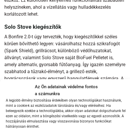
eszköz. Ez különösen kényelmes funkcionalitás szabadtéri
helyszíneken, ahol a vízellátás vagy hulladékkezelés
korlátozott lehet.
Solo Stove kiegészítők
A Bonfire 2.0-t úgy tervezték, hogy kiegészítőkkel széles
körűen bővíthető legyen: vásárolhatsz hozzá szikrafogót
(Spark Shield), grillrácsot, különböző védőhuzatokat,
állványt, valamint Solo Stove saját BioFuel Pelletet is,
amely alternatív, gyorsabb fűtőanyag. Így igazén személyre
szabhatod a tűzrakó-élményt, a grillező esték,
bográcsozások vagy egyszerű hangulatfények számára. A
mellékelt vízlepergető hordtáska révén a Bonfire 2.0
Az Ön adatainak védelme fontos
könnyen szállítható akár egy nagyobb piknik, akár egy
a számunkra
baráti elvonulás helyszínére is.
A legjobb élmény biztosítása érdekében olyan technológiákat használunk,
mint a cookie-k az eszközadatok tárolására és/vagy eléréséhez. Ha
beleegyezik ezekbe a technológiákba, akkor olyan adatokat dolgozhatunk fel
A Solo Stove Bonfire tulajdonságai:
ezen az oldalon, mint a böngészési viselkedés vagy az egyedi azonosítók. A
Közepes méretű, füstmentes kültéri tűzrakó
hozzájárulás elmulasztása vagy visszavonása bizonyos funkciókat
hátrányosan érinthet.