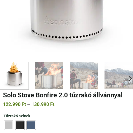
Solo Stove Bonfire 2.0 tűzrakó állvánnyal
Ártartomány:
122.990
Ft
–
130.990
Ft
122.990 Ft
-
Tűzrakó színek
130.990 Ft