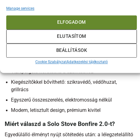
360° Airflow Technology (szabadalmaztatott
Manage services
levegőáramlás)
Anyag: 304-es rozsdamentes acél
ELFOGADOM
Súly: kb. 9kg
ELUTASÍTOM
Méretek: 49.5cm átmérő, 35.6cm magasság
BEÁLLÍTÁSOK
4-6 fős társaság részére ajánlott
Kivehető, tisztítható hamutálca és rács
Cookie Szabályzat
Adatkezelési tájékoztató
Vízlepergető hordtáska a szállításhoz
Kiegészítőkkel bővíthető: szikravédő, védőhuzat,
grillrács
Egyszerű összeszerelés, elektromosság nélkül
Modern, letisztult design, prémium kivitel
Miért válaszd a Solo Stove Bonfire 2.0-t?
Egyedülálló élményt nyújt sötétedés után: a lélegzetelállító