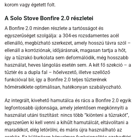
korom vagy égetett folt.
A Solo Stove Bonfire 2.0 részletei
A Bonfire 2.0 minden részlete a tartósságot és
egyszerűséget szolgálja: a 304-es rozsdamentes acél
ellenálló, megbízható szerkezet, amely hosszú távra szól –
ellenáll a korróziónak, időjárásnak, magasan tartja a hőt,
így a tűzrakó burkolata sem deformálódik, még hosszabb
használat, heves lángolás esetén sem. A két fő szekció – a
tűztér és a dupla fal – hőelvezető, illetve szellőző
funkcióval bír, így a Bonfire 2.0 teljes tűzterének
hőmérséklete optimálisan, hatékonyan szabályozható.
Az integrált, kivehető hamutálca és rács a Bonfire 2.0 egyik
legfontosabb újdonsága, amely jelentősen megkönnyíti a
használat utáni tisztítást: nincs több “kiönteni a tűzrakót”,
egyszerűen ki kell venni a kihűlt hamutálcát, eltávolítani a
maradékot, elég letörölni, és máris újra használható az