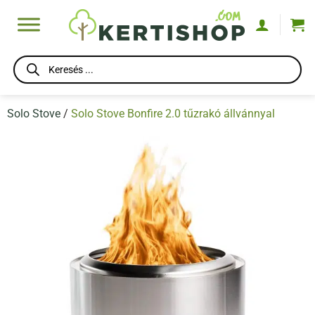
Skip
to
content
Products
search
Solo Stove
/
Solo Stove Bonfire 2.0 tűzrakó állvánnyal