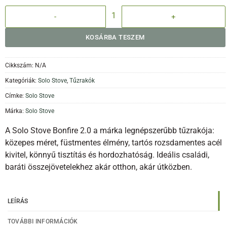
Solo Stove Bonfire 2.0 tűzrakó állvánnyal mennyiség
KOSÁRBA TESZEM
Cikkszám:
N/A
Kategóriák:
Solo Stove
,
Tűzrakók
Címke:
Solo Stove
Márka:
Solo Stove
A Solo Stove Bonfire 2.0 a márka legnépszerűbb tűzrakója:
közepes méret, füstmentes élmény, tartós rozsdamentes acél
kivitel, könnyű tisztítás és hordozhatóság. Ideális családi,
baráti összejövetelekhez akár otthon, akár útközben.
LEÍRÁS
TOVÁBBI INFORMÁCIÓK