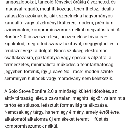
lángoszlopokat, táncoló fényeket órákig élvezheted, és
magával ragadó, meghitt közeget teremthetsz. Ideális
választás azoknak is, akik szeretnék a hagyományos
kandalló- vagy tűzélményt kültéren, modern, prémium
színvonalon, kompromisszumok nélkül megvalósítani. A
Bonfire 2.0 összeszerelése, beüzemelése triviális –
kipakolod, megtöltöd száraz tűzifával, meggyújtod, és a
rendszer végzi a dolgát. Nincs szükség elektromos
csatlakozásra, gáztartályra vagy speciális aljzatra: a
természetes, minimalista működés a fenntarthatóság
jegyében történik, így „Leave No Trace” módon szinte
semmilyen hulladék vagy maradvány nem keletkezik.
A Solo Stove Bonfire 2.0 a minőségi kültéri időtöltés, az
aktív társasági élet, a zavartalan, meghitt légkör, valamint a
tartós és stílusos, letisztult formavilág találkozása.
Nemcsak egy tárgy, hanem egy élmény, amely évről évre,
alkalomról alkalomra új emlékeket teremt – füst és
kompromisszumok nélkül.