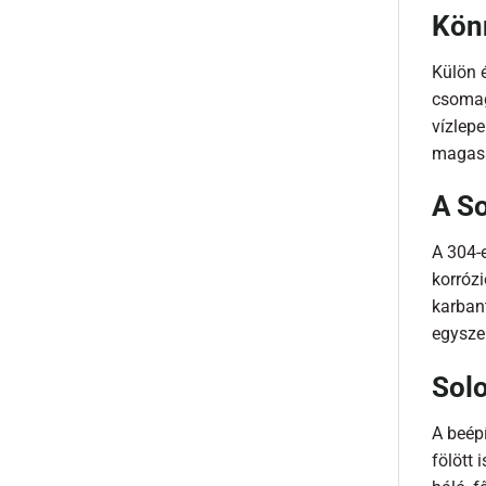
Kön
Külön é
csomag
vízlep
magassá
A So
A 304-
korrózi
karbant
egysze
Solo
A beépí
fölött 