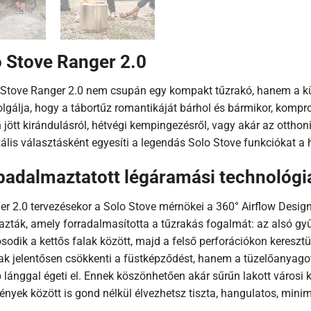
 Stove Ranger 2.0
 Stove Ranger 2.0 nem csupán egy kompakt tűzrakó, hanem a kült
zolgálja, hogy a tábortűz romantikáját bárhol és bármikor, kom
n jött kirándulásról, hétvégi kempingezésről, vagy akár az otthoni
zális választásként egyesíti a legendás Solo Stove funkciókat a
badalmaztatott légáramási technológi
er 2.0 tervezésekor a Solo Stove mérnökei a 360° Airflow Desig
azták, amely forradalmasította a tűzrakás fogalmát: az alsó gy
ósodik a kettős falak között, majd a felső perforációkon kereszt
k jelentősen csökkenti a füstképződést, hanem a tüzelőanyagot 
 lánggal égeti el. Ennek köszönhetően akár sűrűn lakott városi
nyek között is gond nélkül élvezhetsz tiszta, hangulatos, minimál