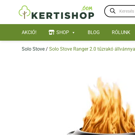
Skip
Products
to
search
content
AKCIÓ!
SHOP
BLOG
RÓLUNK
Solo Stove
/
Solo Stove Ranger 2.0 tűzrakó állvánnya