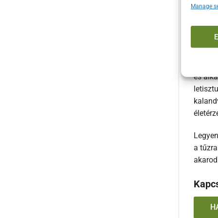
Manage se
Opci
Miér
A Solo 
marad 
és alk
letiszt
kaland
életér
Legyen 
a tűzr
akarod
Kapc
H