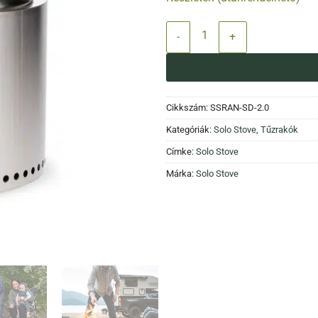
Solo Stove Ranger 2.0 tűzrakó ál
Cikkszám:
SSRAN-SD-2.0
Kategóriák:
Solo Stove
,
Tűzrakók
Címke:
Solo Stove
Márka:
Solo Stove