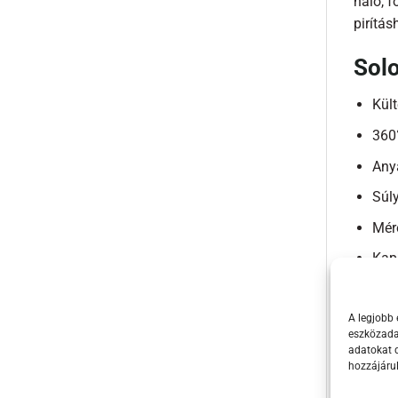
háló, f
pirítá
Solo
Kült
360
Any
Súly
Mér
Kapa
Kive
Inte
A legjobb 
eszközadat
Stra
adatokat d
hozzájáru
Elle