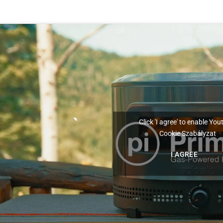
Click 'I agree' to enable Yo
Cookie Szabályzat
I AGREE