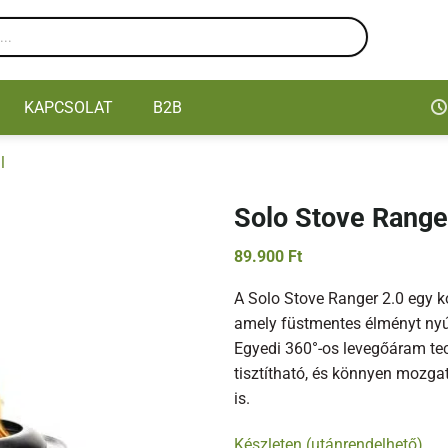
KAPCSOLAT
B2B
l
Solo Stove Ranger
89.900
Ft
A Solo Stove Ranger 2.0 egy k
amely füstmentes élményt nyúj
Egyedi 360°-os levegőáram te
tisztítható, és könnyen mozga
is.
Készleten (utánrendelhető)