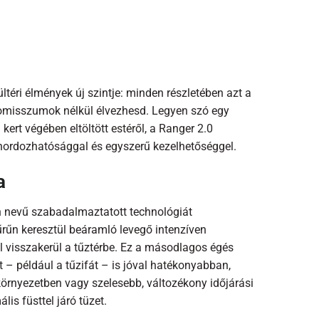
éri élmények új szintje: minden részletében azt a
promisszumok nélkül élvezhesd. Legyen szó egy
 kert végében eltöltött estéről, a Ranger 2.0
 hordozhatósággal és egyszerű kezelhetőséggel.
a
n nevű szabadalmaztatott technológiát
űrűn keresztül beáramló levegő intenzíven
ül visszakerül a tűztérbe. Ez a másodlagos égés
– például a tűzifát – is jóval hatékonyabban,
 környezetben vagy szelesebb, változékony időjárási
is füsttel járó tüzet.