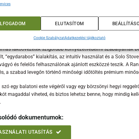
rvices
onális tartozékok: szikrafogó, grillrács, védőhuzat
t válaszd a Solo Stove Ranger tűzrakó
ELFOGADOM
ELUTASÍTOM
BEÁLLÍTÁS
Stove Ranger 2.0 filozófiájának központjában a „Leave No Trace”
Cookie Szabályzat
Adatkezelési tájékoztató
hamu vagy elégetlen tüzelőanyag, így nincs szükség hosszas tak
almas lakóövezetek szigorúbb környezetvédelmi szabályainak bet
ult, “egydarabos” kialakítás, az intuitív használat és a Solo St
vágyó és felelős felhasználónak ajánlott eszközzé teszik. A Ran
zés, a szabad levegőn történő minőségi időtöltés prémium minős
szó egy balatoni este végéről vagy egy börzsönyi hegyi reggelről
akót magaddal viheted, és biztos lehetsz benne, hogy mindig kel
.
solódó dokumentumok:
ASZNÁLATI UTASÍTÁS