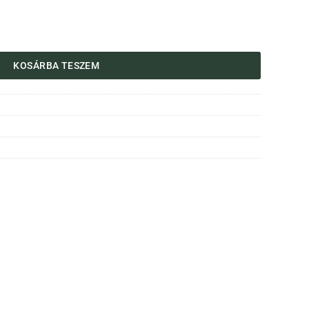
lvánnyal mennyiség
KOSÁRBA TESZEM