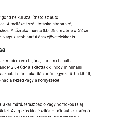
 gond nélkül szállítható az autó
. A mellékelt szállítótáska strapabíró,
shoz. A tűzrakó mérete (kb. 38 cm átmérő, 32 cm
i vagy kisebb baráti összejövetelekkor is.
sa
ak modern és elegáns, hanem ellenáll a
nger 2.0-t úgy alakították ki, hogy minimális
használat utáni takarítás pofonegyszerű: ha kihűlt,
lnád a kezed vagy a környezetet.
 fa, akár műfű, teraszpadló vagy homokos talaj
ületet. Az opciós kiegészítők – például szikrafogó