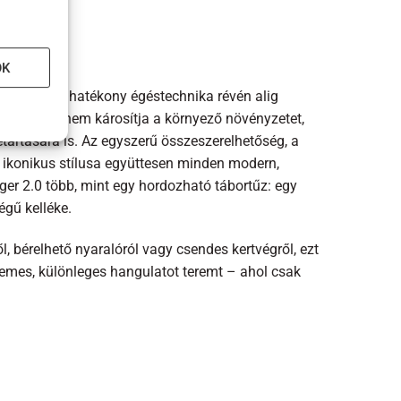
t?
OK
 elv áll: a hatékony égéstechnika révén alig
arításra, nem károsítja a környező növényzetet,
artására is. Az egyszerű összeszerelhetőség, a
ove ikonikus stílusa együttesen minden modern,
ger 2.0 több, mint egy hordozható tábortűz: egy
égű kelléke.
, bérelhető nyaralóról vagy csendes kertvégről, ezt
lemes, különleges hangulatot teremt – ahol csak