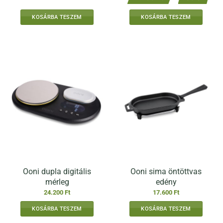
was:
is:
19.800 Ft.
9.900 Ft.
KOSÁRBA TESZEM
KOSÁRBA TESZEM
Ooni dupla digitális
Ooni sima öntöttvas
mérleg
edény
24.200
Ft
17.600
Ft
KOSÁRBA TESZEM
KOSÁRBA TESZEM