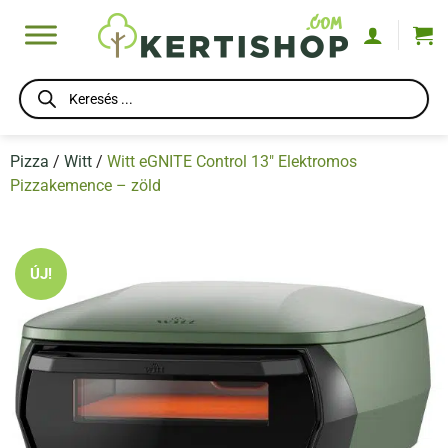
Skip
to
content
Products
search
Pizza
/
Witt
/
Witt eGNITE Control 13″ Elektromos
Pizzakemence – zöld
ÚJ!