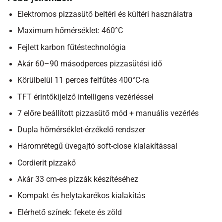
Elektromos pizzasütő beltéri és kültéri használatra
Maximum hőmérséklet: 460
°C
Fejlett karbon fűtéstechnológia
Akár 60–90 másodperces pizzasütési idő
Körülbelül 11 perces felfűtés 400°C-ra
TFT érintőkijelző intelligens vezérléssel
7 előre beállított pizzasütő mód + manuális vezérlés
Dupla hőmérséklet-érzékelő rendszer
Háromrétegű üvegajtó soft-close kialakítással
Cordierit pizzakő
Akár 33 cm-es pizzák készítéséhez
Kompakt és helytakarékos kialakítás
Elérhető színek: fekete és zöld