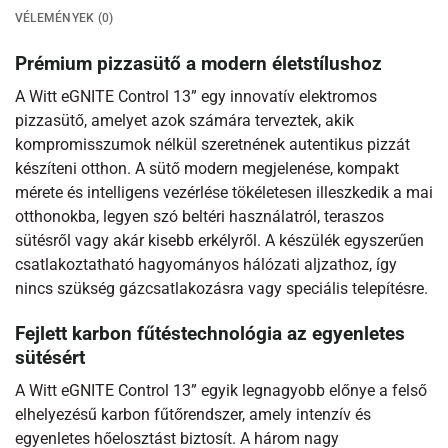
VÉLEMÉNYEK (0)
Prémium pizzasütő a modern életstílushoz
A Witt eGNITE Control 13” egy innovatív elektromos
pizzasütő, amelyet azok számára terveztek, akik
kompromisszumok nélkül szeretnének autentikus pizzát
készíteni otthon. A sütő modern megjelenése, kompakt
mérete és intelligens vezérlése tökéletesen illeszkedik a mai
otthonokba, legyen szó beltéri használatról, teraszos
sütésről vagy akár kisebb erkélyről. A készülék egyszerűen
csatlakoztatható hagyományos hálózati aljzathoz, így
nincs szükség gázcsatlakozásra vagy speciális telepítésre.
Fejlett karbon fűtéstechnológia az egyenletes
sütésért
A Witt eGNITE Control 13” egyik legnagyobb előnye a felső
elhelyezésű karbon fűtőrendszer, amely intenzív és
egyenletes hőelosztást biztosít. A három nagy