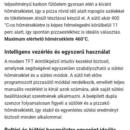
teljesítményű karbon fűtőelem gyorsan eléri a kívánt
hőmérsékletet, így a pizza rövid idő alatt ropogós szélekkel
és tökéletesen átsült tésztával készül el. A sütő akár 400
°C-os hőmérsékletre is képes felmelegedni körülbelül 11
perc alatt, így spontán pizzaestékhez is ideális választás.
Maximum elérhető hőmérséklete 4
60°C.
Intelligens vezérlés és egyszerű használat
A modern TFT érintőkijelző intuitív kezelést biztosít,
amelynek segítségével egyszerűen szabályozható a sütési
hőmérséklet és a sütési módok. A sütő hét előre
programozott pizzasütő móddal rendelkezik, emellett teljes
manuális vezérlést is kínál azok számára, akik saját sütési
beállításokat szeretnének alkalmazni. A beépített dupla
szenzor folyamatosan figyeli a sütőtér és a pizzakő
hőmérsékletét, így stabil és egyenletes sütési eredményt
biztosít minden alkalommal.