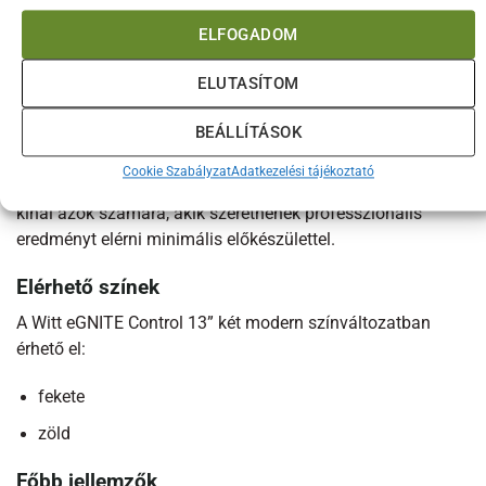
ELFOGADOM
Gyors és sokoldalú sütési élmény
A Witt eGNITE Control 13” nemcsak pizzák sütésére
ELUTASÍTOM
alkalmas. A pontos hőmérséklet-szabályozásnak és az
BEÁLLÍTÁSOK
erőteljes fűtőrendszernek köszönhetően különféle grillezett
vagy sült ételek elkészítésére is kiváló választás. A gyors
Cookie Szabályzat
Adatkezelési tájékoztató
felfűtés és az egyszerű kezelhetőség ideális megoldást
kínál azok számára, akik szeretnének professzionális
eredményt elérni minimális előkészülettel.
Elérhető színek
A Witt eGNITE Control 13” két modern színváltozatban
érhető el:
fekete
zöld
Főbb jellemzők