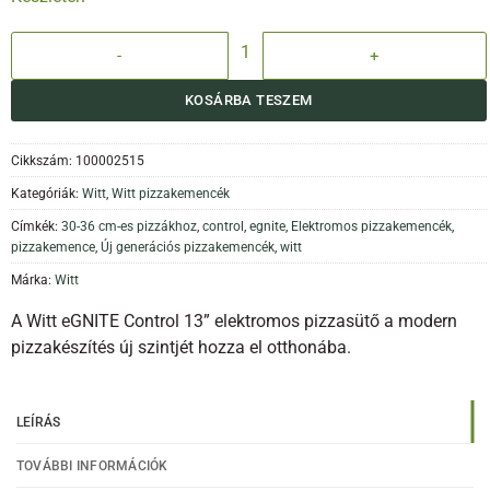
Witt eGNITE Control 13" Elektromos Pizzakemence - zöld mennyiség
KOSÁRBA TESZEM
Cikkszám:
100002515
Kategóriák:
Witt
,
Witt pizzakemencék
Címkék:
30-36 cm-es pizzákhoz
,
control
,
egnite
,
Elektromos pizzakemencék
,
pizzakemence
,
Új generációs pizzakemencék
,
witt
Márka:
Witt
A
Witt
eGNITE Control 13” elektromos pizzasütő a modern
pizzakészítés új szintjét hozza el otthonába.
LEÍRÁS
TOVÁBBI INFORMÁCIÓK