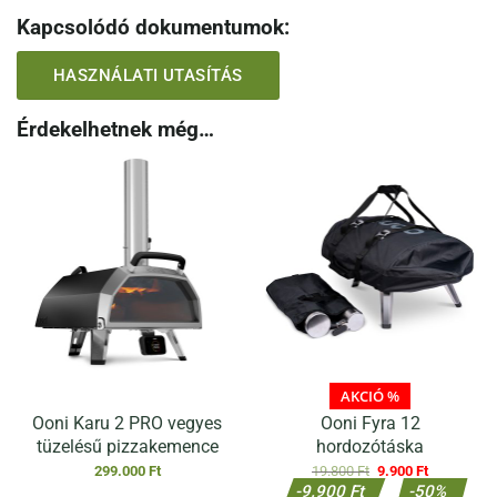
Kapcsolódó dokumentumok:
HASZNÁLATI UTASÍTÁS
Érdekelhetnek még…
AKCIÓ %
Ooni Karu 2 PRO vegyes
Ooni Fyra 12
tüzelésű pizzakemence
hordozótáska
Original
Current
299.000
Ft
19.800
Ft
9.900
Ft
price
price
-9.900 Ft
-50%