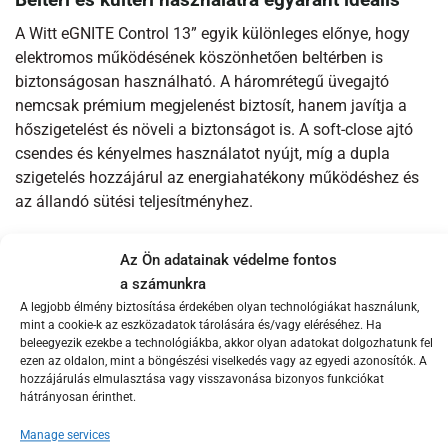
Beltéri és kültéri használatra egyaránt ideális
A Witt eGNITE Control 13” egyik különleges előnye, hogy
elektromos működésének köszönhetően beltérben is
biztonságosan használható. A háromrétegű üvegajtó
nemcsak prémium megjelenést biztosít, hanem javítja a
hőszigetelést és növeli a biztonságot is. A soft-close ajtó
csendes és kényelmes használatot nyújt, míg a dupla
szigetelés hozzájárul az energiahatékony működéshez és
az állandó sütési teljesítményhez.
Kompakt kialakítás, maximális teljesítmény
Az Ön adatainak védelme fontos
A sütő akár 33 cm-es pizzák elkészítésére is alkalmas,
a számunkra
miközben helytakarékos kialakítása miatt kisebb
A legjobb élmény biztosítása érdekében olyan technológiákat használunk,
mint a cookie-k az eszközadatok tárolására és/vagy eléréséhez. Ha
konyhákban vagy teraszokon is könnyedén elfér. Az
beleegyezik ezekbe a technológiákba, akkor olyan adatokat dolgozhatunk fel
összecsukható lábak praktikus tárolást tesznek lehetővé, a
ezen az oldalon, mint a böngészési viselkedés vagy az egyedi azonosítók. A
prémium anyaghasználat pedig hosszú élettartamot
hozzájárulás elmulasztása vagy visszavonása bizonyos funkciókat
hátrányosan érinthet.
garantál. A rozsdamentes acél belső tér és a porszórt acél
külső burkolat elegáns megjelenést és időtálló minőséget
Manage services
biztosít.