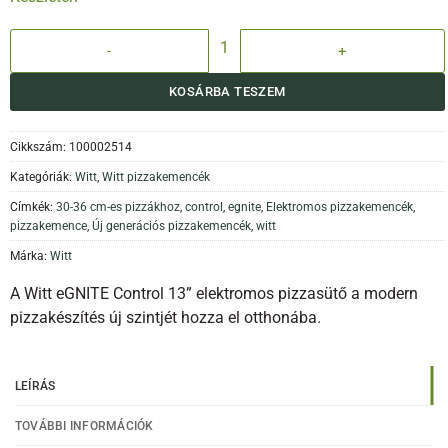
Witt eGNITE Control 13" Elektromos Pizzakemence - fekete mennyis
KOSÁRBA TESZEM
Cikkszám:
100002514
Kategóriák:
Witt
,
Witt pizzakemencék
Címkék:
30-36 cm-es pizzákhoz
,
control
,
egnite
,
Elektromos pizzakemencék
,
pizzakemence
,
Új generációs pizzakemencék
,
witt
Márka:
Witt
A
Witt
eGNITE Control 13” elektromos pizzasütő a modern
pizzakészítés új szintjét hozza el otthonába.
LEÍRÁS
TOVÁBBI INFORMÁCIÓK