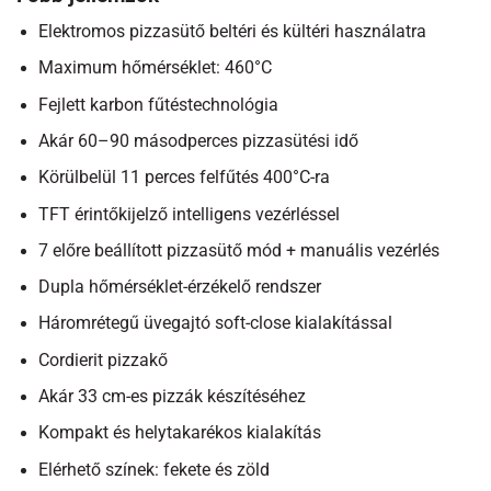
Elektromos pizzasütő beltéri és kültéri használatra
Maximum hőmérséklet: 460
°C
Fejlett karbon fűtéstechnológia
Akár 60–90 másodperces pizzasütési idő
Körülbelül 11 perces felfűtés 400°C-ra
TFT érintőkijelző intelligens vezérléssel
7 előre beállított pizzasütő mód + manuális vezérlés
Dupla hőmérséklet-érzékelő rendszer
Háromrétegű üvegajtó soft-close kialakítással
Cordierit pizzakő
Akár 33 cm-es pizzák készítéséhez
Kompakt és helytakarékos kialakítás
Elérhető színek: fekete és zöld