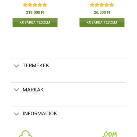
Értékelés:
5
Értékelés:
5
219.000
Ft
26.500
Ft
/ 5
/ 5
KOSÁRBA TESZEM
KOSÁRBA TESZEM
TERMÉKEK
MÁRKÁK
INFORMÁCIÓK