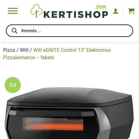
Skip
to
content
Products
search
Pizza
/
Witt
/
Witt eGNITE Control 13″ Elektromos
Pizzakemence – fekete
ÚJ!