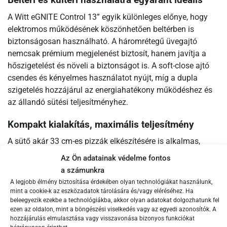
Beltéri és kültéri használatra egyaránt ideális
A Witt eGNITE Control 13” egyik különleges előnye, hogy
elektromos működésének köszönhetően beltérben is
biztonságosan használható. A háromrétegű üvegajtó
nemcsak prémium megjelenést biztosít, hanem javítja a
hőszigetelést és növeli a biztonságot is. A soft-close ajtó
csendes és kényelmes használatot nyújt, míg a dupla
szigetelés hozzájárul az energiahatékony működéshez és
az állandó sütési teljesítményhez.
Kompakt kialakítás, maximális teljesítmény
A sütő akár 33 cm-es pizzák elkészítésére is alkalmas,
miközben helytakarékos kialakítása miatt kisebb
Az Ön adatainak védelme fontos
konyhákban vagy teraszokon is könnyedén elfér. Az
a számunkra
összecsukható lábak praktikus tárolást tesznek lehetővé, a
A legjobb élmény biztosítása érdekében olyan technológiákat használunk,
prémium anyaghasználat pedig hosszú élettartamot
mint a cookie-k az eszközadatok tárolására és/vagy eléréséhez. Ha
beleegyezik ezekbe a technológiákba, akkor olyan adatokat dolgozhatunk fel
garantál. A rozsdamentes acél belső tér és a porszórt acél
ezen az oldalon, mint a böngészési viselkedés vagy az egyedi azonosítók. A
külső burkolat elegáns megjelenést és időtálló minőséget
hozzájárulás elmulasztása vagy visszavonása bizonyos funkciókat
biztosít.