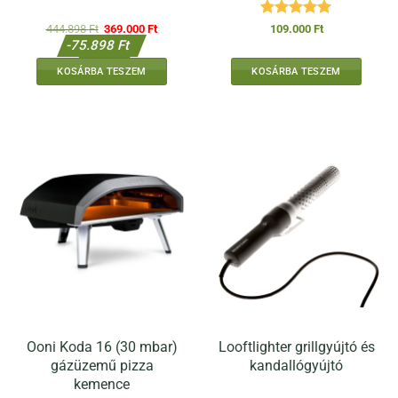
Értékelés:
5
Original
Current
444.898
Ft
369.000
Ft
109.000
Ft
price
price
/ 5
-75.898 Ft
was:
is:
444.898 Ft.
369.000 Ft.
-17%
KOSÁRBA TESZEM
KOSÁRBA TESZEM
Ooni Koda 16 (30 mbar)
Looftlighter grillgyújtó és
gázüzemű pizza
kandallógyújtó
kemence