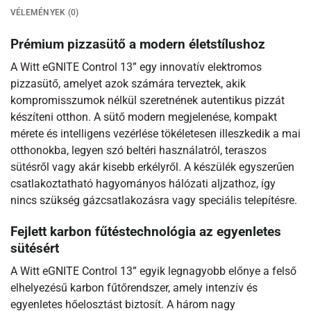
VÉLEMÉNYEK (0)
Prémium pizzasütő a modern életstílushoz
A Witt eGNITE Control 13” egy innovatív elektromos
pizzasütő, amelyet azok számára terveztek, akik
kompromisszumok nélkül szeretnének autentikus pizzát
készíteni otthon. A sütő modern megjelenése, kompakt
mérete és intelligens vezérlése tökéletesen illeszkedik a mai
otthonokba, legyen szó beltéri használatról, teraszos
sütésről vagy akár kisebb erkélyről. A készülék egyszerűen
csatlakoztatható hagyományos hálózati aljzathoz, így
nincs szükség gázcsatlakozásra vagy speciális telepítésre.
Fejlett karbon fűtéstechnológia az egyenletes
sütésért
A Witt eGNITE Control 13” egyik legnagyobb előnye a felső
elhelyezésű karbon fűtőrendszer, amely intenzív és
egyenletes hőelosztást biztosít. A három nagy