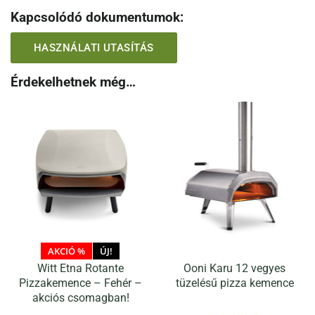
Kapcsolódó dokumentumok:
HASZNÁLATI UTASÍTÁS
Érdekelhetnek még…
AKCIÓ %
ÚJ!
Witt Etna Rotante
Ooni Karu 12 vegyes
Pizzakemence – Fehér –
tüzelésű pizza kemence
akciós csomagban!