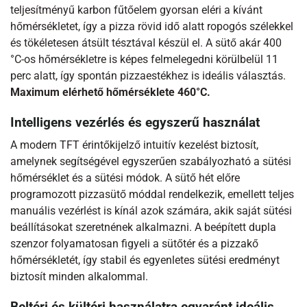
teljesítményű karbon fűtőelem gyorsan eléri a kívánt
hőmérsékletet, így a pizza rövid idő alatt ropogós szélekkel
és tökéletesen átsült tésztával készül el. A sütő akár 400
°C-os hőmérsékletre is képes felmelegedni körülbelül 11
perc alatt, így spontán pizzaestékhez is ideális választás.
Maximum elérhető hőmérséklete 4
60°C.
Intelligens vezérlés és egyszerű használat
A modern TFT érintőkijelző intuitív kezelést biztosít,
amelynek segítségével egyszerűen szabályozható a sütési
hőmérséklet és a sütési módok. A sütő hét előre
programozott pizzasütő móddal rendelkezik, emellett teljes
manuális vezérlést is kínál azok számára, akik saját sütési
beállításokat szeretnének alkalmazni. A beépített dupla
szenzor folyamatosan figyeli a sütőtér és a pizzakő
hőmérsékletét, így stabil és egyenletes sütési eredményt
biztosít minden alkalommal.