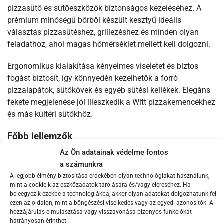
pizzasütő és sütőeszközök biztonságos kezeléséhez. A
prémium minőségű bőrből készült kesztyű ideális
választás pizzasütéshez, grillezéshez és minden olyan
feladathoz, ahol magas hőmérséklet mellett kell dolgozni.
Ergonomikus kialakítása kényelmes viseletet és biztos
fogást biztosít, így könnyedén kezelhetők a forró
pizzalapátok, sütőkövek és egyéb sütési kellékek. Elegáns
fekete megjelenése jól illeszkedik a Witt pizzakemencékhez
és más kültéri sütőkhöz.
Főbb jellemzők
Az Ön adatainak védelme fontos
Prémium minőségű bőr kivitel
a számunkra
Hőálló kialakítás a biztonságos használathoz
A legjobb élmény biztosítása érdekében olyan technológiákat használunk,
mint a cookie-k az eszközadatok tárolására és/vagy eléréséhez. Ha
Kényelmes, biztos fogás
beleegyezik ezekbe a technológiákba, akkor olyan adatokat dolgozhatunk fel
Ideális pizzasütéshez, grillezéshez és kültéri sütéshez
ezen az oldalon, mint a böngészési viselkedés vagy az egyedi azonosítók. A
hozzájárulás elmulasztása vagy visszavonása bizonyos funkciókat
Elegáns fekete szín
hátrányosan érinthet.