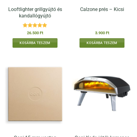
Looftlighter grillgyújtó és
Calzone prés – Kicsi
kandallógyújtó
Értékelés:
5
26.500
Ft
3.900
Ft
/ 5
KOSÁRBA TESZEM
KOSÁRBA TESZEM