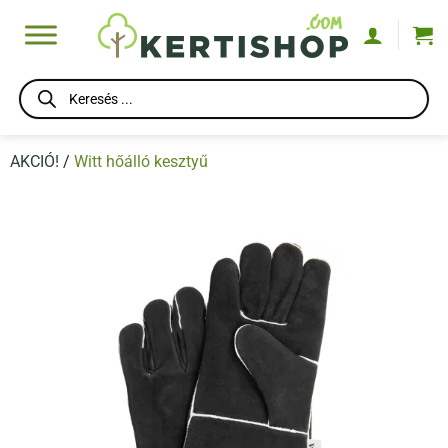
Skip
to
content
Products
search
AKCIÓ!
/
Witt hőálló kesztyű