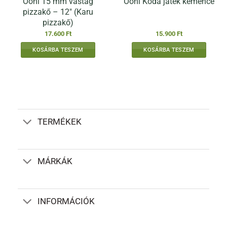
Ooni 15 mm vastag
Ooni Koda játék kemence
pizzakő – 12″ (Karu
pizzakő)
17.600
Ft
15.900
Ft
KOSÁRBA TESZEM
KOSÁRBA TESZEM
TERMÉKEK
MÁRKÁK
INFORMÁCIÓK