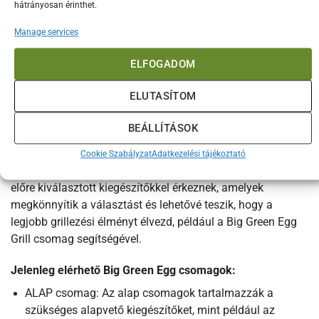
hátrányosan érinthet.
LEÍRÁS
Manage services
TOVÁBBI INFORMÁCIÓK
ELFOGADOM
VÉLEMÉNYEK (0)
ELUTASÍTOM
XLarge Grill csomag
BEÁLLÍTÁSOK
A Big Green Egg Grill csomag különleges élményt nyújt a
grillezés és a kültéri főzés szerelmeseinek. Ezek a hosszú
Cookie Szabályzat
Adatkezelési tájékoztató
évek tapasztalatai segítségével összeállított csomagjaink
előre kiválasztott kiegészítőkkel érkeznek, amelyek
megkönnyítik a választást és lehetővé teszik, hogy a
legjobb grillezési élményt élvezd, például a Big Green Egg
Grill csomag segítségével.
Jelenleg elérhető Big Green Egg csomagok:
ALAP csomag: Az alap csomagok tartalmazzák a
szükséges alapvető kiegészítőket, mint például az