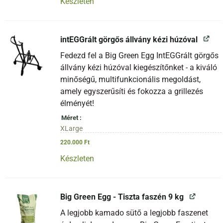
Készleten
intEGGrált görgős állvány kézi húzóval
Fedezd fel a Big Green Egg IntEGGrált görgős
állvány kézi húzóval kiegészítőnket - a kiváló
minőségű, multifunkcionális megoldást,
amely egyszerűsíti és fokozza a grillezés
élményét!
Méret
XLarge
220.000
Ft
Készleten
Big Green Egg - Tiszta faszén 9 kg
A legjobb kamado sütő a legjobb faszenet