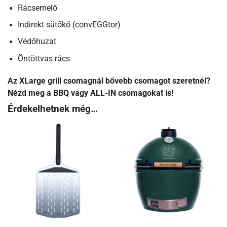
Rácsemelő
Indirekt sütőkő (convEGGtor)
Védőhuzat
Öntöttvas rács
Az XLarge grill csomagnál bővebb csomagot szeretnél?
Nézd meg a BBQ vagy ALL-IN csomagokat is!
Érdekelhetnek még…