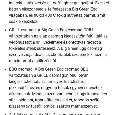
indirekt sütőkövet és a LooftLighter grillgyújtót. Ezekkel
bátran elkezdheted a felfedezést a Big Green Egg
világában, és 80-tól 400 C fokig süthetsz bármit, amit
csak elképzelsz.
GRILL csomag: A Big Green Egg csomag GRILL
változatában az alap csomag kiegészítőin felül találsz
védőhuzatot a grill védelmére és öntöttvas rácsot a
tökéletes steak sütéséhez. A Big Green Egg csomag
ezen verziója ideális azoknak, akik szeretnék kihozni a
maximumot a grillezésből.
BBQ csomag: A Big Green Egg csomag BBQ
változatában a GRILL csomagon felül olyan
kiegészítőket találsz, amelyek füstöléshez,
pizzasütéshez és nagyobb húsok egyben sütéséhez
alkalmasak. Minden azért van benne, hogy könnyedén
süss oldalast, trónra ültetett csirkét, ropogós szélű
pizzát vagy füstölj omlós, szaftos marhaszegyet.
ALL-IN csomag: Az ALL-IN csomagokban praktikus