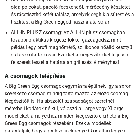
oldalpolcokat, pácoló fecskendőt, mérőedény készletet
és rácstisztító kefét találsz, amelyek segítik a sütést és a
tisztítást a Big Green Egged használata során.
ALL-IN PLUSZ csomag: Az ALL-IN plusz csomagban
további praktikus kiegészítőkkel gazdagodsz, mint
például egy profi maghőmérő, szilikonos hőálló kesztyű
és faszéntartó kosár. Ezekkel a kiegészítőkkel teljesen
felszerelt leszel a határtalan grillezési élményhez!
A csomagok felépítése
A Big Green Egg csomagok egymásra épülnek, így a soron
következő csomag mindig tartalmazza az előző csomag
kiegészítőit is. Ha abszolút szabadságot szeretnél
méretbeli korlátok nélkül, válaszd a Large vagy XLarge
modelleket, amelyekhez minden kiegészítő elérhető a Big
Green Egg csomagok részeként. Ezek a modellek
garantálják, hogy a grillezési élményed korlátlan legyen!