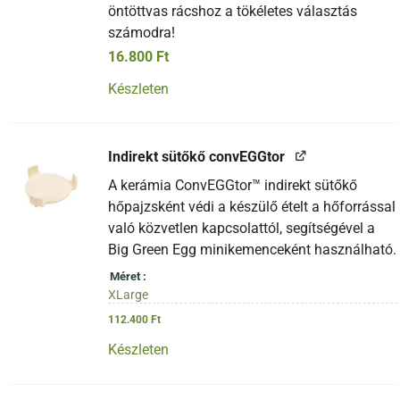
öntöttvas rácshoz a tökéletes választás
számodra!
16.800
Ft
Készleten
Indirekt sütőkő convEGGtor
A kerámia ConvEGGtor™ indirekt sütőkő
hőpajzsként védi a készülő ételt a hőforrással
való közvetlen kapcsolattól, segítségével a
Big Green Egg minikemenceként használható.
Méret
XLarge
112.400
Ft
Készleten