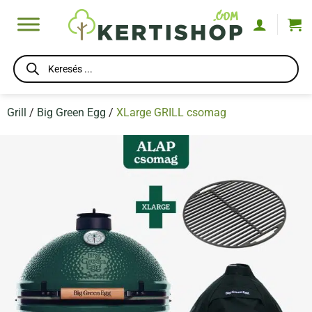
Skip
to
content
Products
search
Grill
/
Big Green Egg
/
XLarge GRILL csomag