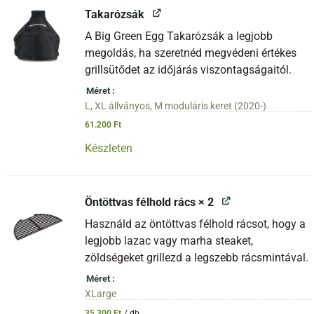
Takarózsák
A Big Green Egg Takarózsák a legjobb
megoldás, ha szeretnéd megvédeni értékes
grillsütődet az időjárás viszontagságaitól.
Méret
L, XL állványos, M moduláris keret (2020-)
61.200
Ft
Készleten
Öntöttvas félhold rács
× 2
Használd az öntöttvas félhold rácsot, hogy a
legjobb lazac vagy marha steaket,
zöldségeket grillezd a legszebb rácsmintával.
Méret
XLarge
35.300
Ft
/ db