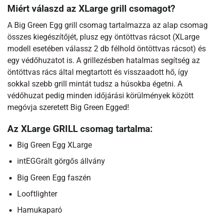
Miért válaszd az XLarge grill csomagot?
A Big Green Egg grill csomag tartalmazza az alap csomag
összes kiegészítőjét, plusz egy öntöttvas rácsot (XLarge
modell esetében válassz 2 db félhold öntöttvas rácsot) és
egy védőhuzatot is. A grillezésben hatalmas segítség az
öntöttvas rács által megtartott és visszaadott hő, így
sokkal szebb grill mintát tudsz a húsokba égetni. A
védőhuzat pedig minden időjárási körülmények között
megóvja szeretett Big Green Egged!
Az XLarge GRILL csomag tartalma:
Big Green Egg XLarge
intEGGrált görgős állvány
Big Green Egg faszén
Looftlighter
Hamukaparó