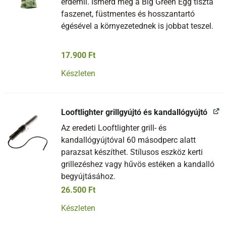
érdemli. Ismerd meg a Big Green Egg tiszta
faszenet, füstmentes és hosszantartó
égésével a környezetednek is jobbat teszel.
17.900
Ft
Készleten
Looftlighter grillgyújtó és kandallógyújtó
Az eredeti Looftlighter grill- és
kandallógyújtóval 60 másodperc alatt
parazsat készíthet. Stílusos eszköz kerti
grillezéshez vagy hűvös estéken a kandalló
begyújtásához.
26.500
Ft
Készleten