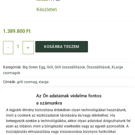
Készleten
1.389.800
Ft
XLarge GRILL csomag mennyiség
KOSÁRBA TESZEM
Kategóriák:
Big Green Egg
,
Grill
,
Grill összeállítások
,
Összeállítások
,
XLarge
csomagok
Címkék:
grill csomag
,
xlarge
Márka:
Big Green Egg
Az Ön adatainak védelme fontos
Az XLarge GRILL
csomagban az alap csomag kiegészítőin
a számunkra
felül találsz védőhuzatot, hogy le tudd takarni a tojást amikor
A legjobb élmény biztosítása érdekében olyan technológiákat használunk,
mint a cookie-k az eszközadatok tárolására és/vagy eléréséhez. Ha
nem használod és öntöttvas rácsot is, hogy a legjobb steaket
beleegyezik ezekbe a technológiákba, akkor olyan adatokat dolgozhatunk fel
süthesd.
ezen az oldalon, mint a böngészési viselkedés vagy az egyedi azonosítók. A
hozzájárulás elmulasztása vagy visszavonása bizonyos funkciókat