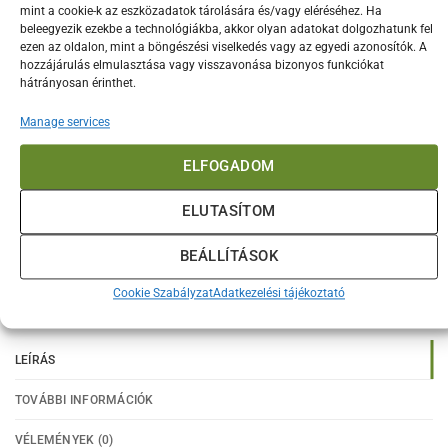
708.500
Ft
mint a cookie-k az eszközadatok tárolására és/vagy eléréséhez. Ha
beleegyezik ezekbe a technológiákba, akkor olyan adatokat dolgozhatunk fel
ezen az oldalon, mint a böngészési viselkedés vagy az egyedi azonosítók. A
Minimax BBQ csomag mennyiség
KOSÁRBA TESZEM
hozzájárulás elmulasztása vagy visszavonása bizonyos funkciókat
hátrányosan érinthet.
Manage services
Kategóriák:
BBQ összeállítások
,
Big Green Egg
,
Grill
,
MiniMax csomagok
,
Összeállítások
ELFOGADOM
Címkék:
bbq csomag
,
minimax
Márka:
Big Green Egg
ELUTASÍTOM
A MiniMax BBQ csomagban a GRILL csomagon felül
BEÁLLÍTÁSOK
füstöléshez, pizzasütéshez és nagyobb húsok egyben
sütéséhez találsz hasznos kiegészítőket.
Cookie Szabályzat
Adatkezelési tájékoztató
LEÍRÁS
TOVÁBBI INFORMÁCIÓK
VÉLEMÉNYEK (0)