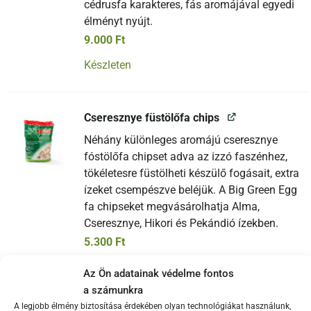
cédrusfa karakteres, fás aromájával egyedi
élményt nyújt.
9.000
Ft
Készleten
Cseresznye füstölőfa chips
Néhány különleges aromájú cseresznye
fóstölőfa chipset adva az izzó faszénhez,
tökéletesre füstölheti készülő fogásait, extra
ízeket csempészve beléjük. A Big Green Egg
fa chipseket megvásárolhatja Alma,
Cseresznye, Hikori és Pekándió ízekben.
5.300
Ft
Készleten
Az Ön adatainak védelme fontos
a számunkra
A legjobb élmény biztosítása érdekében olyan technológiákat használunk,