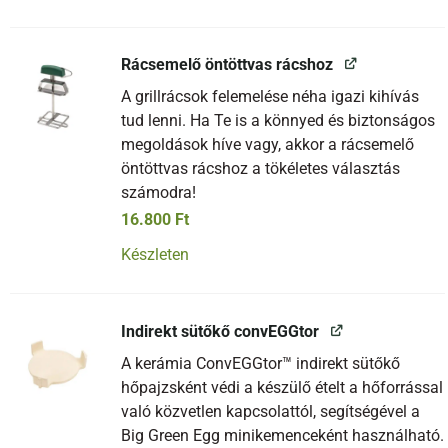
Rácsemelő öntöttvas rácshoz
A grillrácsok felemelése néha igazi kihívás
tud lenni. Ha Te is a könnyed és biztonságos
megoldások híve vagy, akkor a rácsemelő
öntöttvas rácshoz a tökéletes választás
számodra!
16.800
Ft
Készleten
Indirekt sütőkő convEGGtor
A kerámia ConvEGGtor™ indirekt sütőkő
hőpajzsként védi a készülő ételt a hőforrással
való közvetlen kapcsolattól, segítségével a
Big Green Egg minikemenceként használható.