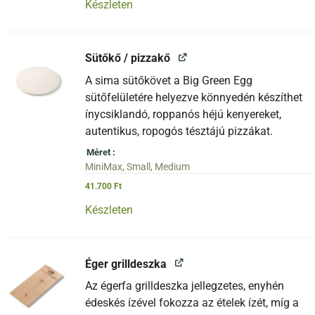
Készleten
Sütőkő / pizzakő
A sima sütőkövet a Big Green Egg
sütőfelületére helyezve könnyedén készíthet
ínycsiklandó, roppanós héjú kenyereket,
autentikus, ropogós tésztájú pizzákat.
Méret
MiniMax, Small, Medium
41.700
Ft
Készleten
Éger grilldeszka
Az égerfa grilldeszka jellegzetes, enyhén
édeskés ízével fokozza az ételek ízét, míg a