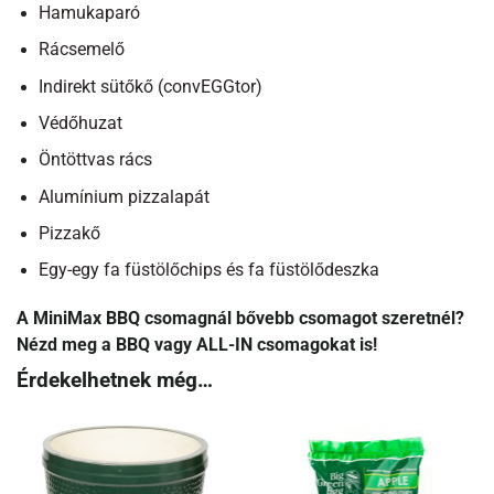
Hamukaparó
Rácsemelő
Indirekt sütőkő (convEGGtor)
Védőhuzat
Öntöttvas rács
Alumínium pizzalapát
Pizzakő
Egy-egy fa füstölőchips és fa füstölődeszka
A MiniMax BBQ csomagnál bővebb csomagot szeretnél?
Nézd meg a BBQ vagy ALL-IN csomagokat is!
Érdekelhetnek még…