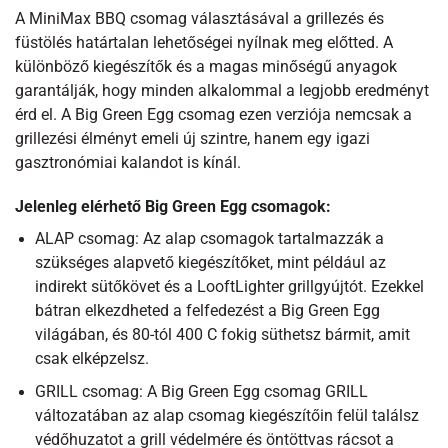
A MiniMax BBQ csomag választásával a grillezés és
füstölés határtalan lehetőségei nyílnak meg előtted. A
különböző kiegészítők és a magas minőségű anyagok
garantálják, hogy minden alkalommal a legjobb eredményt
érd el. A Big Green Egg csomag ezen verziója nemcsak a
grillezési élményt emeli új szintre, hanem egy igazi
gasztronómiai kalandot is kínál.
Jelenleg elérhető Big Green Egg csomagok:
ALAP csomag: Az alap csomagok tartalmazzák a
szükséges alapvető kiegészítőket, mint például az
indirekt sütőkövet és a LooftLighter grillgyújtót. Ezekkel
bátran elkezdheted a felfedezést a Big Green Egg
világában, és 80-tól 400 C fokig süthetsz bármit, amit
csak elképzelsz.
GRILL csomag: A Big Green Egg csomag GRILL
változatában az alap csomag kiegészítőin felül találsz
védőhuzatot a grill védelmére és öntöttvas rácsot a