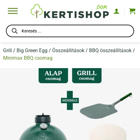
Skip
to
content
Products
search
Grill
/
Big Green Egg
/
Összeállítások
/
BBQ összeállítások
/
Minimax BBQ csomag