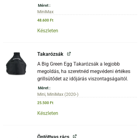
Méret
MiniMax
48.600
Ft
Készleten
Takarózsák
A Big Green Egg Takarózsák a legjobb
megoldás, ha szeretnéd megvédeni értékes
grillsütődet az időjárás viszontagságaitól.
Méret
Mini, MiniMax (2020-)
25.500
Ft
Készleten
Öntöttvas rács