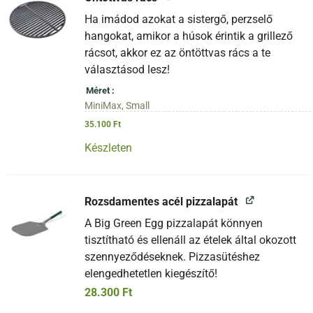
Ha imádod azokat a sistergő, perzselő
hangokat, amikor a húsok érintik a grillező
rácsot, akkor ez az öntöttvas rács a te
választásod lesz!
Méret
MiniMax, Small
35.100
Ft
Készleten
Rozsdamentes acél pizzalapát
A Big Green Egg pizzalapát könnyen
tisztítható és ellenáll az ételek által okozott
szennyeződéseknek. Pizzasütéshez
elengedhetetlen kiegészítő!
28.300
Ft