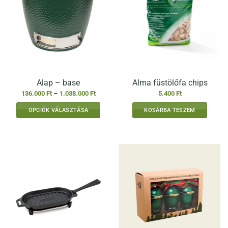
Alap – base
Alma füstölőfa chips
Ártartomány:
136.000
Ft
–
1.038.000
Ft
5.400
Ft
136.000 Ft
-
OPCIÓK VÁLASZTÁSA
KOSÁRBA TESZEM
1.038.000 Ft
Ennek
a
terméknek
több
variációja
van.
A
változatok
a
termékoldalon