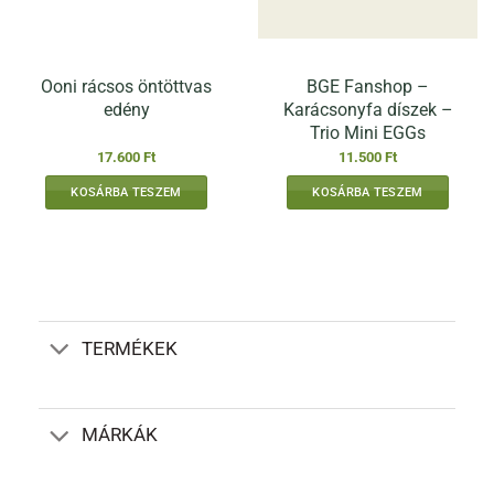
választhatók
ki
Ooni rácsos öntöttvas
BGE Fanshop –
edény
Karácsonyfa díszek –
Trio Mini EGGs
17.600
Ft
11.500
Ft
KOSÁRBA TESZEM
KOSÁRBA TESZEM
TERMÉKEK
MÁRKÁK