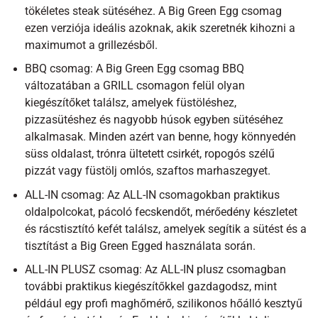
tökéletes steak sütéséhez. A Big Green Egg csomag
ezen verziója ideális azoknak, akik szeretnék kihozni a
maximumot a grillezésből.
BBQ csomag: A Big Green Egg csomag BBQ
változatában a GRILL csomagon felül olyan
kiegészítőket találsz, amelyek füstöléshez,
pizzasütéshez és nagyobb húsok egyben sütéséhez
alkalmasak. Minden azért van benne, hogy könnyedén
süss oldalast, trónra ültetett csirkét, ropogós szélű
pizzát vagy füstölj omlós, szaftos marhaszegyet.
ALL-IN csomag: Az ALL-IN csomagokban praktikus
oldalpolcokat, pácoló fecskendőt, mérőedény készletet
és rácstisztító kefét találsz, amelyek segítik a sütést és a
tisztítást a Big Green Egged használata során.
ALL-IN PLUSZ csomag: Az ALL-IN plusz csomagban
további praktikus kiegészítőkkel gazdagodsz, mint
például egy profi maghőmérő, szilikonos hőálló kesztyű