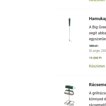
Hamuka
A Big Gre
segít abba
egyszerűen
Méret
XLarge, 2X
19.000
Ft
Készleten
Rácsemel
A grillrác
könnyed é
rácsemelő