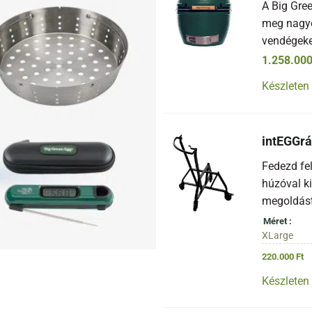
A Big Gre
meg nagyo
vendégeke
1.258.00
Készleten
intEGGrá
Fedezd fel
húzóval ki
megoldást,
Méret
XLarge
220.000
Ft
Készleten