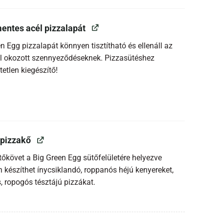
ntes acél pizzalapát
n Egg pizzalapát könnyen tisztítható és ellenáll az
tal okozott szennyeződéseknek. Pizzasütéshez
etlen kiegészítő!
 pizzakő
tőkövet a Big Green Egg sütőfelületére helyezve
 készíthet ínycsiklandó, roppanós héjú kenyereket,
, ropogós tésztájú pizzákat.