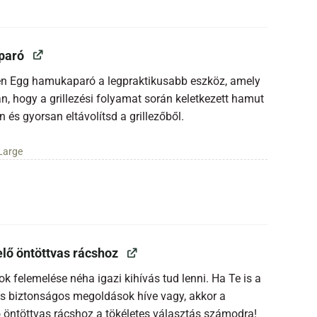
paró
en Egg hamukaparó a legpraktikusabb eszköz, amely
n, hogy a grillezési folyamat során keletkezett hamut
 és gyorsan eltávolítsd a grillezőből.
Large
ő öntöttvas rácshoz
sok felemelése néha igazi kihívás tud lenni. Ha Te is a
s biztonságos megoldások híve vagy, akkor a
 öntöttvas rácshoz a tökéletes választás számodra!