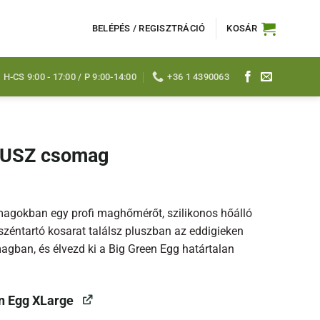
BELÉPÉS / REGISZTRÁCIÓ
KOSÁR
H-CS 9:00 - 17:00 / P 9:00-14:00
+36 1 4390063
LUSZ csomag
agokban egy profi maghőmérőt, szilikonos hőálló
faszéntartó kosarat találsz pluszban az eddigieken
agban, és élvezd ki a Big Green Egg határtalan
n Egg XLarge