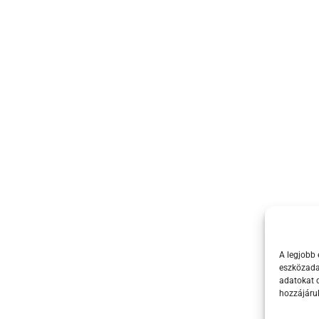
A legjobb 
eszközadat
adatokat d
hozzájáru