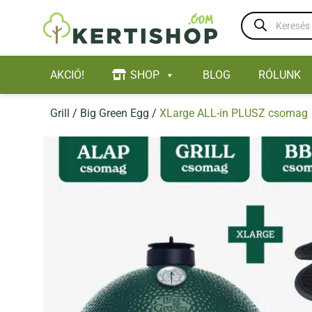
Skip
Products
to
search
content
AKCIÓ!
SHOP
BLOG
RÓLUNK
Grill
/
Big Green Egg
/
XLarge ALL-in PLUSZ csomag