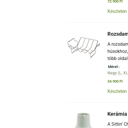
72.900
Ft
Készleten
Rozsdam
A rozsdam
húsokhoz,
több oldal
Méret
Nagy (L, XL
24.900
Ft
Készleten
Kerámia 
A Sittin’ 