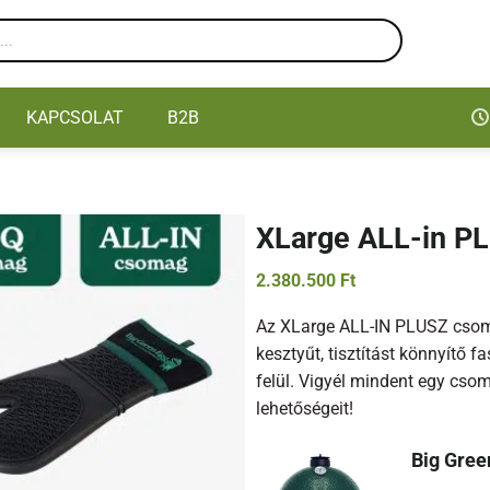
KAPCSOLAT
B2B
XLarge ALL-in P
2.380.500
Ft
Az XLarge ALL-IN PLUSZ csom
kesztyűt, tisztítást könnyítő 
felül. Vigyél mindent egy csom
lehetőségeit!
Big Gree