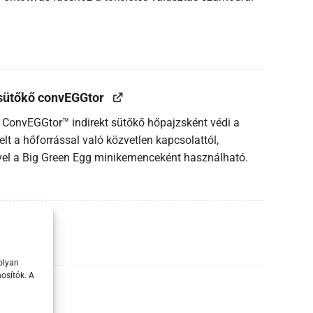
 sütőkő convEGGtor
 ConvEGGtor™ indirekt sütőkő hőpajzsként védi a
elt a hőforrással való közvetlen kapcsolattól,
vel a Big Green Egg minikemenceként használható.
olyan
osítók. A
sák