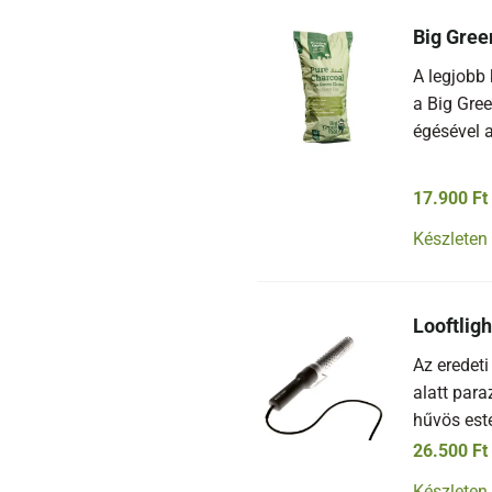
Big Gree
A legjobb
a Big Gre
égésével a
17.900
Ft
Készleten
Looftligh
Az eredeti
alatt para
hűvös est
26.500
Ft
Készleten