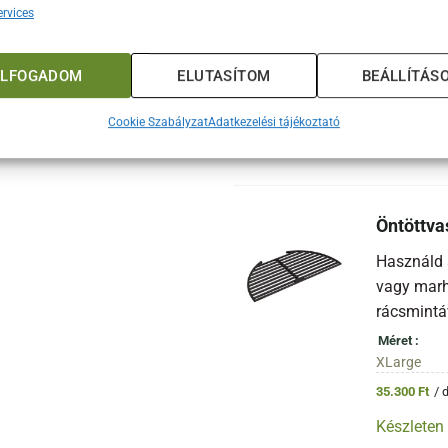
A Big Gre
rvices
megvédeni 
Méret
ELFOGADOM
ELUTASÍTOM
BEÁLLÍTÁS
L, XL állvá
61.200
Ft
Cookie Szabályzat
Adatkezelési tájékoztató
Készleten
Öntöttva
Használd a
vagy marha
rácsmintá
Méret
XLarge
35.300
Ft
/ 
Készleten