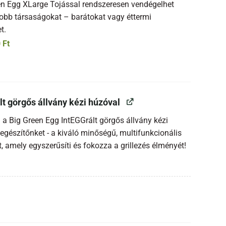
en Egg XLarge Tojással rendszeresen vendégelhet
bb társaságokat – barátokat vagy éttermi
t.
0
Ft
lt görgős állvány kézi húzóval
 a Big Green Egg IntEGGrált görgős állvány kézi
egészítőnket - a kiváló minőségű, multifunkcionális
 amely egyszerűsíti és fokozza a grillezés élményét!