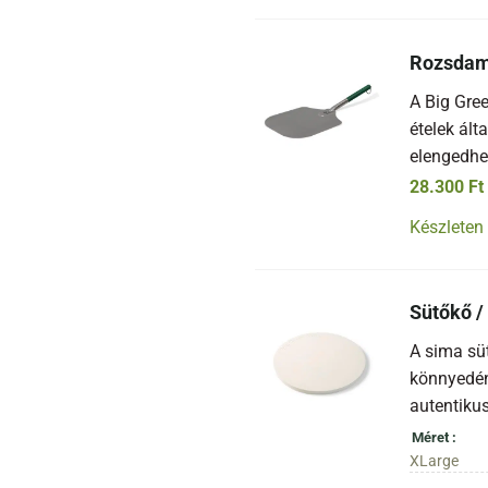
Rozsdame
A Big Gree
ételek ál
elengedhet
28.300
Ft
Készleten
Sütőkő /
A sima sü
könnyedén
autentikus
Méret
XLarge