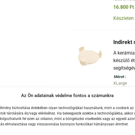
16.800
Ft
Készleten
Indirekt
A kerámia
készülő ét
segítségé
Méret
XLarge
112.400
Ft
Az Ön adatainak védelme fontos a számunkra
Készleten
élmény biztosítása érdekében olyan technológiákat használunk, mint a cookie-k az
ok tárolására és/vagy eléréséhez. Ha beleegyezik ezekbe a technológiákba, akkor 
olgozhatunk fel ezen az oldalon, mint a böngészési viselkedés vagy az egyedi azon
lás elmulasztása vagy visszavonása bizonyos funkciókat hátrányosan érinthet.
Takaróz