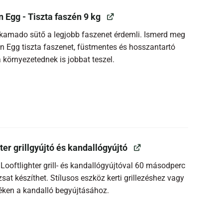
n Egg - Tiszta faszén 9 kg
 kamado sütő a legjobb faszenet érdemli. Ismerd meg
en Egg tiszta faszenet, füstmentes és hosszantartó
 környezetednek is jobbat teszel.
ter grillgyújtó és kandallógyújtó
 Looftlighter grill- és kandallógyújtóval 60 másodperc
zsat készíthet. Stílusos eszköz kerti grillezéshez vagy
éken a kandalló begyújtásához.