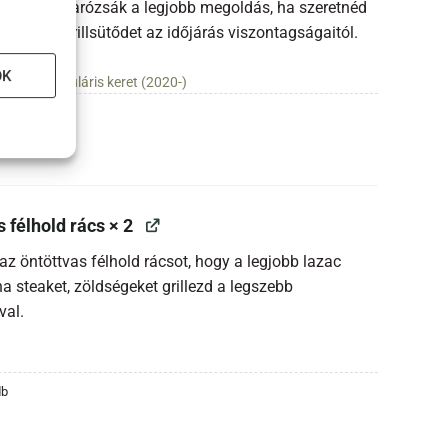
en Egg Takarózsák a legjobb megoldás, ha szeretnéd
értékes grillsütődet az időjárás viszontagságaitól.
OK
nyos, M moduláris keret (2020-)
s félhold rács
× 2
z öntöttvas félhold rácsot, hogy a legjobb lazac
 steaket, zöldségeket grillezd a legszebb
val.
db